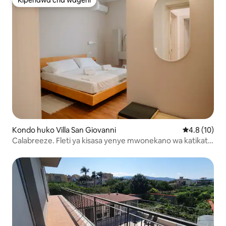
Kipendwa cha wageni
Kipendwa cha wageni
Kondo huko Villa San Giovanni
Ukadiriaji wa
4.8 (10)
Calabreeze. Fleti ya kisasa yenye mwonekano wa katikati
ya jiji