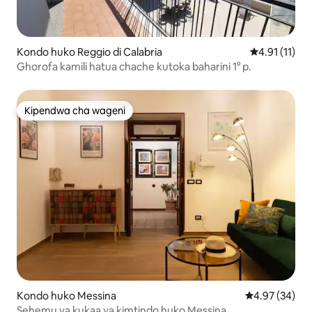
Kondo huko Reggio di Calabria
Ukadiriaji wa
4.91 (11)
Ghorofa kamili hatua chache kutoka baharini 1° p.
Kipendwa cha wageni
Kipendwa cha wageni
Kondo huko Messina
Ukadiriaji wa 
4.97 (34)
Sehemu ya kukaa ya kimtindo huko Messina