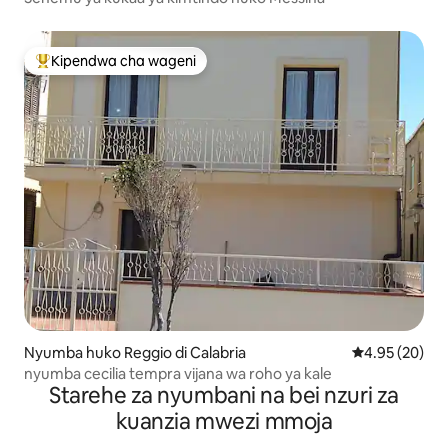
Kipendwa cha wageni
Kipendwa maarufu cha wageni
Nyumba huko Reggio di Calabria
Ukadiriaji wa 
4.95 (20)
nyumba cecilia tempra vijana wa roho ya kale
Starehe za nyumbani na bei nzuri za
kuanzia mwezi mmoja