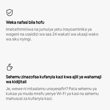
Weka nafasi bila hofu
Imetathminiwa na jumuiya yetu inayoaminika ya
wageni na usaidizi wa saa 24 wakati wa ukaaji wako
wa siku nyingi.
Sehemu zinazofaa kufanyia kazi kwa ajili ya wahamaji
wa kidijitali
Je, wewe ni mtaalamu unayesafiri? Pata sehemu ya
kukaa ya muda mrefu yenye Wi-Fi ya kasi na sehemu
mahususi za kufanyia kazi.