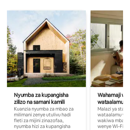
Nyumba za kupangisha
Wahamaji wa ki
zilizo na samani kamili
wataalamu wa
Kuanzia nyumba za mbao za
Malazi ya star
milimani zenye utulivu hadi
wataalamu wan
fleti za mijini zinazofaa,
wakiwa mbali na
nyumba hizi za kupangisha
wenye Wi-Fi n