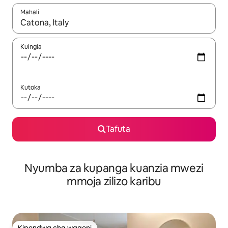
Mahali
Wakati matokeo yanapatikana, vinjari kwa kutumia vitufe vya v
Kuingia
Kutoka
Tafuta
Nyumba za kupanga kuanzia mwezi
mmoja zilizo karibu