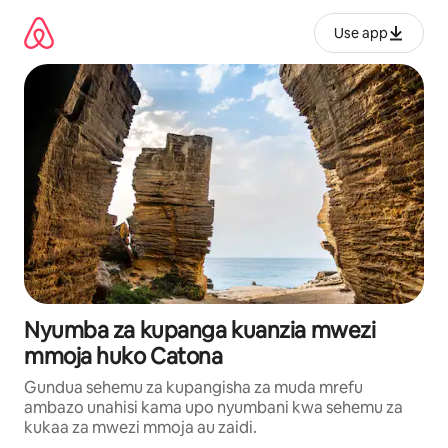
Ruka
kwenda
Use app
kwenye
maudhui
Nyumba za kupanga kuanzia mwezi
mmoja huko Catona
Gundua sehemu za kupangisha za muda mrefu
ambazo unahisi kama upo nyumbani kwa sehemu za
kukaa za mwezi mmoja au zaidi.