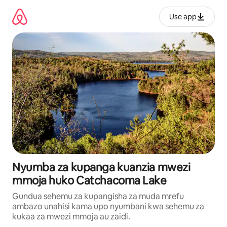
Ruka
kwenda
Use app
kwenye
maudhui
Nyumba za kupanga kuanzia mwezi
mmoja huko Catchacoma Lake
Gundua sehemu za kupangisha za muda mrefu
ambazo unahisi kama upo nyumbani kwa sehemu za
kukaa za mwezi mmoja au zaidi.