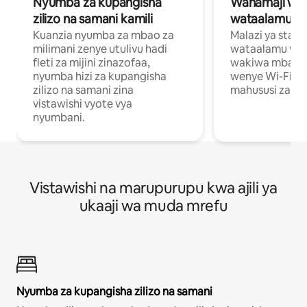
Nyumba za kupangisha
Wahamaji wa ki
zilizo na samani kamili
wataalamu wa
Kuanzia nyumba za mbao za
Malazi ya star
milimani zenye utulivu hadi
wataalamu wan
fleti za mijini zinazofaa,
wakiwa mbali na
nyumba hizi za kupangisha
wenye Wi-Fi n
zilizo na samani zina
mahususi za kuf
vistawishi vyote vya
nyumbani.
Vistawishi na marupurupu kwa ajili ya
ukaaji wa muda mrefu
Nyumba za kupangisha zilizo na samani