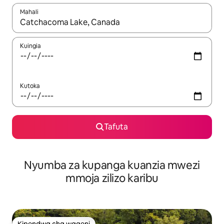
Mahali
Wakati matokeo yanapatikana, vinjari kwa kutumia vitufe vya v
Kuingia
Kutoka
Tafuta
Nyumba za kupanga kuanzia mwezi
mmoja zilizo karibu