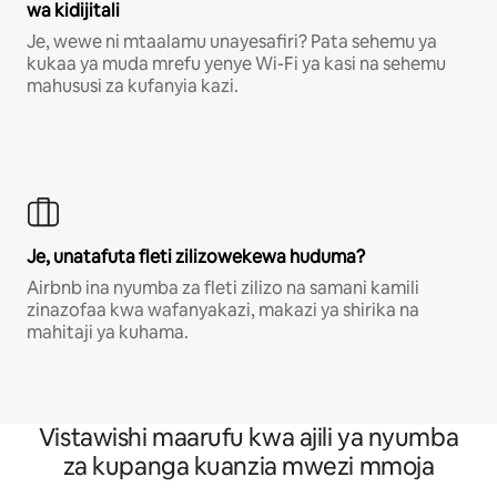
wa kidijitali
Je, wewe ni mtaalamu unayesafiri? Pata sehemu ya
kukaa ya muda mrefu yenye Wi-Fi ya kasi na sehemu
mahususi za kufanyia kazi.
Je, unatafuta fleti zilizowekewa huduma?
Airbnb ina nyumba za fleti zilizo na samani kamili
zinazofaa kwa wafanyakazi, makazi ya shirika na
mahitaji ya kuhama.
Vistawishi maarufu kwa ajili ya nyumba
za kupanga kuanzia mwezi mmoja