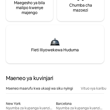
Maegesho ya bila
Chumba cha
malipo kwenye
mazoezi
majengo
Fleti Iliyowekewa Huduma
Maeneo ya kuvinjari
Maeneo maarufu kwa ukaaji wa siku nyingi
Vituo vya karibu
New York
Barcelona
Nyumba za kupanga kuanzia mwezi mmoja
Nyumba za kupanga kuanzia mwezi mmoja