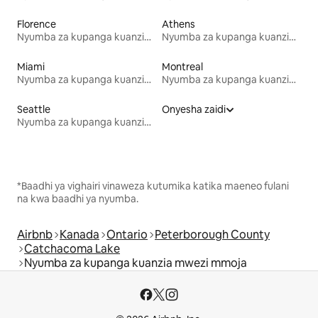
Florence
Athens
Nyumba za kupanga kuanzia mwezi mmoja
Nyumba za kupanga kuanzia mwezi mmoja
Miami
Montreal
Nyumba za kupanga kuanzia mwezi mmoja
Nyumba za kupanga kuanzia mwezi mmoja
Seattle
Onyesha zaidi
Nyumba za kupanga kuanzia mwezi mmoja
*Baadhi ya vighairi vinaweza kutumika katika maeneo fulani
na kwa baadhi ya nyumba.
Airbnb
Kanada
Ontario
Peterborough County
Catchacoma Lake
Nyumba za kupanga kuanzia mwezi mmoja