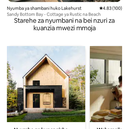
Nyumba ya shambani huko Lakehurst
Ukadiriaji wa w
4.83 (100)
Sandy Bottom Bay - Cottage ya Rustic na Beach
Starehe za nyumbani na bei nzuri za
kuanzia mwezi mmoja