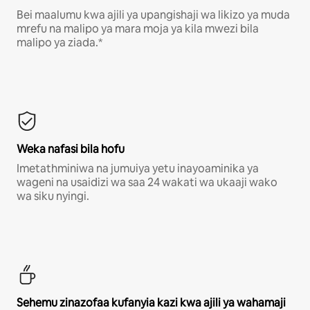
Bei maalumu kwa ajili ya upangishaji wa likizo ya muda
mrefu na malipo ya mara moja ya kila mwezi bila
malipo ya ziada.*
Weka nafasi bila hofu
Imetathminiwa na jumuiya yetu inayoaminika ya
wageni na usaidizi wa saa 24 wakati wa ukaaji wako
wa siku nyingi.
Sehemu zinazofaa kufanyia kazi kwa ajili ya wahamaji