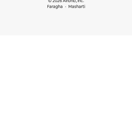
© 2026 Airbnb, Inc.
Faragha
Masharti