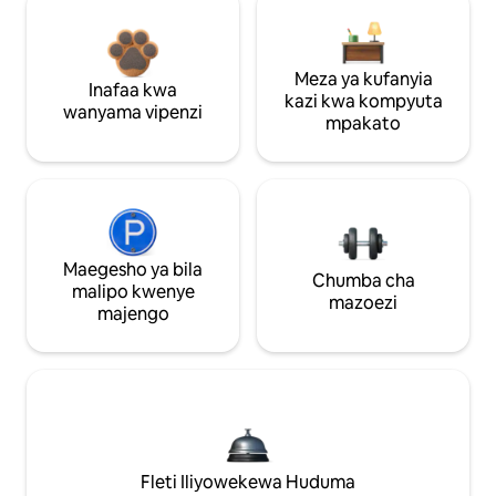
Meza ya kufanyia
Inafaa kwa
kazi kwa kompyuta
wanyama vipenzi
mpakato
Maegesho ya bila
Chumba cha
malipo kwenye
mazoezi
majengo
Fleti Iliyowekewa Huduma