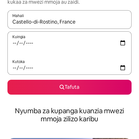
kukaa za mwezi mmoja au zaidi.
Mahali
Wakati matokeo yanapatikana, vinjari kwa kutumia vitufe vya v
Kuingia
Kutoka
Tafuta
Nyumba za kupanga kuanzia mwezi
mmoja zilizo karibu