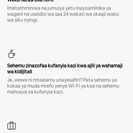
Imetathminiwa na jumuiya yetu inayoaminika ya
wageni na usaidizi wa saa 24 wakati wa ukaaji wako
wa siku nyingi.
Sehemu zinazofaa kufanyia kazi kwa ajili ya wahamaji
wa kidijitali
Je, wewe ni mtaalamu unayesafiri? Pata sehemu ya
kukaa ya muda mrefu yenye Wi-Fi ya kasi na sehemu
mahususi za kufanyia kazi.