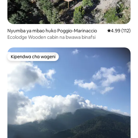
Nyumba ya mbao huko Poggio-Marinaccio
Ukadiriaji wa w
4.99 (112)
Ecolodge Wooden cabin na bwawa binafsi
Kipendwa cha wageni
Kipendwa cha wageni