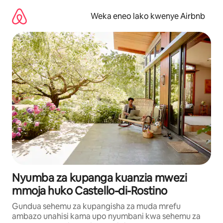
Ruka
kwenda
Weka eneo lako kwenye Airbnb
kwenye
maudhui
Nyumba za kupanga kuanzia mwezi
mmoja huko Castello-di-Rostino
Gundua sehemu za kupangisha za muda mrefu
ambazo unahisi kama upo nyumbani kwa sehemu za