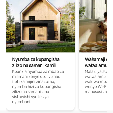
Nyumba za kupangisha
Wahamaji wa ki
zilizo na samani kamili
wataalamu wa
Kuanzia nyumba za mbao za
Malazi ya star
milimani zenye utulivu hadi
wataalamu wan
fleti za mijini zinazofaa,
wakiwa mbali na
nyumba hizi za kupangisha
wenye Wi-Fi n
zilizo na samani zina
mahususi za kuf
vistawishi vyote vya
nyumbani.