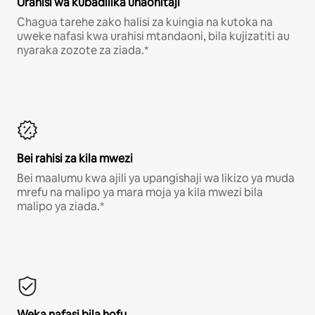
Urahisi wa kubadilika unaohitaji
Chagua tarehe zako halisi za kuingia na kutoka na
uweke nafasi kwa urahisi mtandaoni, bila kujizatiti au
nyaraka zozote za ziada.*
Bei rahisi za kila mwezi
Bei maalumu kwa ajili ya upangishaji wa likizo ya muda
mrefu na malipo ya mara moja ya kila mwezi bila
malipo ya ziada.*
Weka nafasi bila hofu