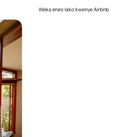
Weka eneo lako kwenye Airbnb
lezesha kidole kwenye ishara.