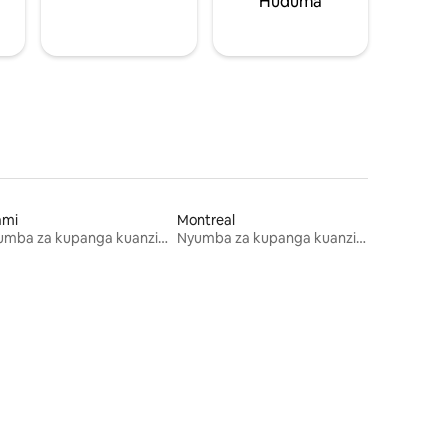
Huduma
ami
Montreal
Nyumba za kupanga kuanzia mwezi mmoja
Nyumba za kupanga kuanzia mwezi mmoja