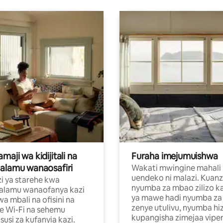
aji wa kidijitali na
Furaha imejumuishwa
alamu wanaosafiri
Wakati mwingine mahali
uendeko ni malazi. Kuanz
i ya starehe kwa
nyumba za mbao zilizo k
alamu wanaofanya kazi
ya mawe hadi nyumba za 
a mbali na ofisini na
zenye utulivu, nyumba hiz
e Wi-Fi na sehemu
kupangisha zimejaa vipe
usi za kufanyia kazi.