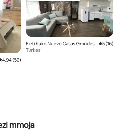
Fleti huko Nuevo Casas Grandes
Ukadiriaji wa wasta
5 (16)
Turkesi
Ukadiriaji wa wastani wa 4.94 kati ya 5, tathmini 50
4.94 (50)
ini 83
wezi mmoja