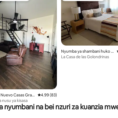
i wa 5 kati ya 5, tathmini 17
Nyumba ya shambani huko N
uevo Casas Grandes
La Casa de las Golondrinas
o Nuevo Casas Gran
Ukadiriaji wa wastani wa 4.99 kati ya 5, tathm
4.99 (83)
a nusu ya kisasa
a nyumbani na bei nzuri za kuanzia m