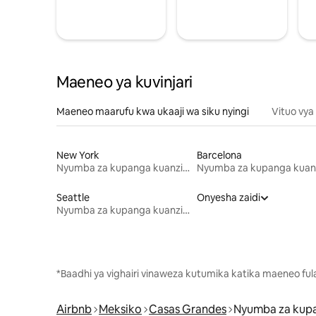
Maeneo ya kuvinjari
Maeneo maarufu kwa ukaaji wa siku nyingi
Vituo vya
New York
Barcelona
Nyumba za kupanga kuanzia mwezi mmoja
Seattle
Onyesha zaidi
Nyumba za kupanga kuanzia mwezi mmoja
*Baadhi ya vighairi vinaweza kutumika katika maeneo fu
Airbnb
Meksiko
Casas Grandes
Nyumba za kup