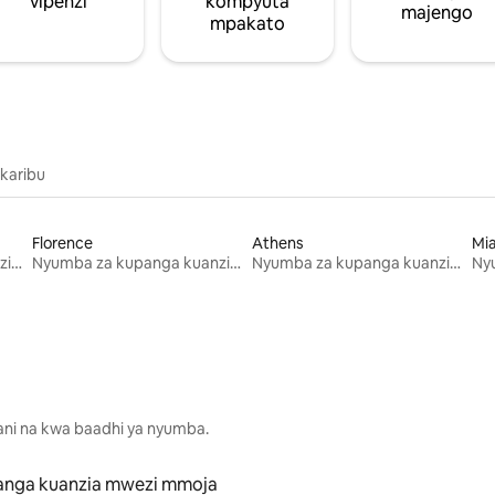
vipenzi
kompyuta
majengo
mpakato
 karibu
Florence
Athens
Mi
Nyumba za kupanga kuanzia mwezi mmoja
Nyumba za kupanga kuanzia mwezi mmoja
Nyumba za kupanga kuanzia mwezi mmoja
lani na kwa baadhi ya nyumba.
anga kuanzia mwezi mmoja