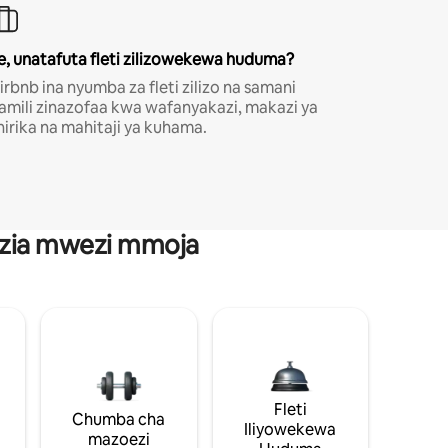
e, unatafuta fleti zilizowekewa huduma?
irbnb ina nyumba za fleti zilizo na samani
amili zinazofaa kwa wafanyakazi, makazi ya
hirika na mahitaji ya kuhama.
anzia mwezi mmoja
Fleti
Chumba cha
Iliyowekewa
mazoezi