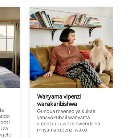
Wanyama vipenzi
wanakaribishwa
ia
Gundua maeneo ya kukaa
ando
yanayokubali wanyama
boti
vipenzi, ili uweze kwenda na
i za
mnyama kipenzi wako.
ngele