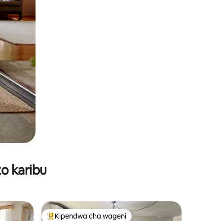
o karibu
Kipendwa cha wageni
Kipendwa maarufu cha wageni