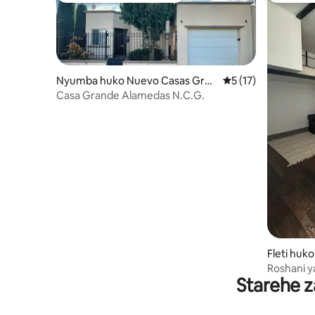
Nyumba huko Nuevo Casas Gran
Ukadiriaji wa wastan
5 (17)
des
Casa Grande Alamedas N.C.G.
Fleti huk
des
Roshani y
Starehe z