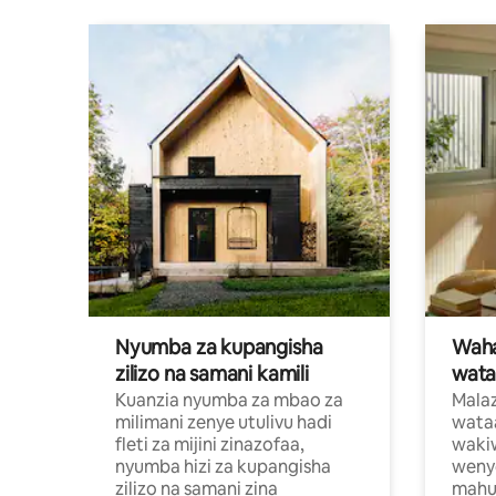
Nyumba za kupangisha
Waham
zilizo na samani kamili
wata
Kuanzia nyumba za mbao za
Malaz
milimani zenye utulivu hadi
wata
fleti za mijini zinazofaa,
wakiw
nyumba hizi za kupangisha
weny
zilizo na samani zina
mahus