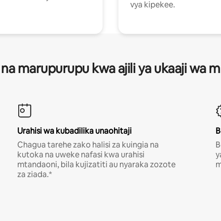
vya kipekee.
 na marupurupu kwa ajili ya ukaaji wa
Urahisi wa kubadilika unaohitaji
B
Chagua tarehe zako halisi za kuingia na
B
kutoka na uweke nafasi kwa urahisi
y
mtandaoni, bila kujizatiti au nyaraka zozote
m
za ziada.*