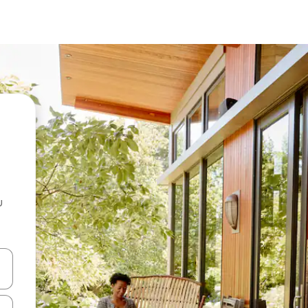
u
 vitufe vya vishale vya juu na chini au uchunguze kwa kugusa au kute