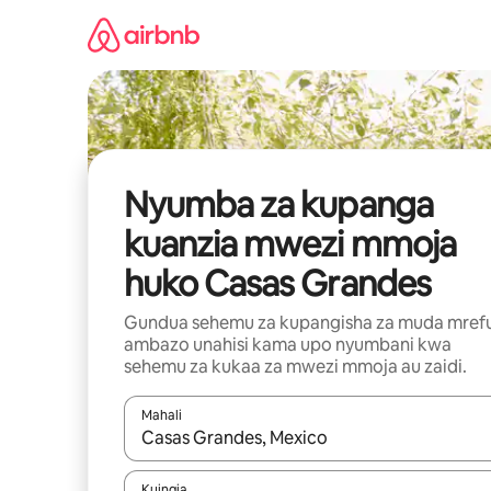
Ruka
kwenda
kwenye
maudhui
Nyumba za kupanga
kuanzia mwezi mmoja
huko Casas Grandes
Gundua sehemu za kupangisha za muda mref
ambazo unahisi kama upo nyumbani kwa
sehemu za kukaa za mwezi mmoja au zaidi.
Mahali
Wakati matokeo yanapatikana, vinjari kwa kutumia
Kuingia