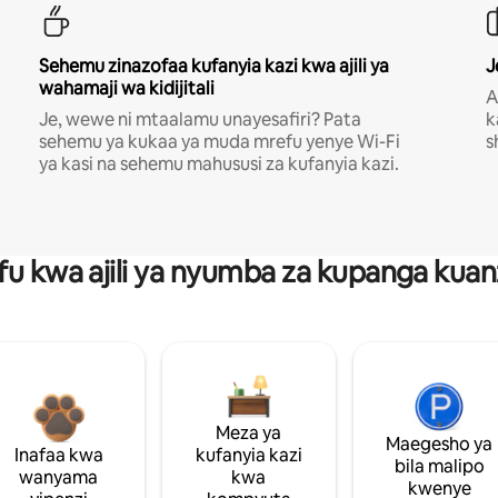
Sehemu zinazofaa kufanyia kazi kwa ajili ya
J
wahamaji wa kidijitali
A
Je, wewe ni mtaalamu unayesafiri? Pata
k
sehemu ya kukaa ya muda mrefu yenye Wi-Fi
s
ya kasi na sehemu mahususi za kufanyia kazi.
fu kwa ajili ya nyumba za kupanga ku
Meza ya
Maegesho ya
Inafaa kwa
kufanyia kazi
bila malipo
wanyama
kwa
kwenye