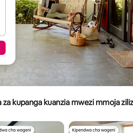
za kupanga kuanzia mwezi mmoja ziliz
dwa cha wageni
Kipendwa cha wageni
a maarufu cha wageni
Kipendwa cha wageni