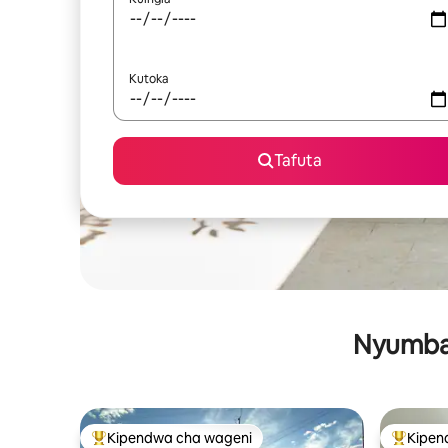
Kutoka
Tafuta
Nyumba 
Kipendwa cha wageni
Kipen
Kipendwa maarufu cha wageni
Kipendw