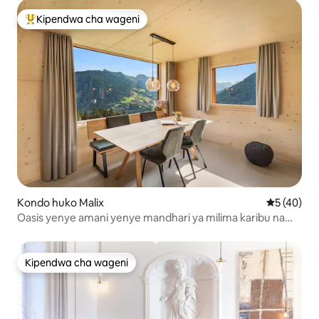
Kipendwa cha wageni
Kipendwa maarufu cha wageni
Kondo huko Malix
Ukadiriaji 
5 (40)
Oasis yenye amani yenye mandhari ya milima karibu na
Chur, Lenzerheide | 6P
Kipendwa cha wageni
Kipendwa cha wageni