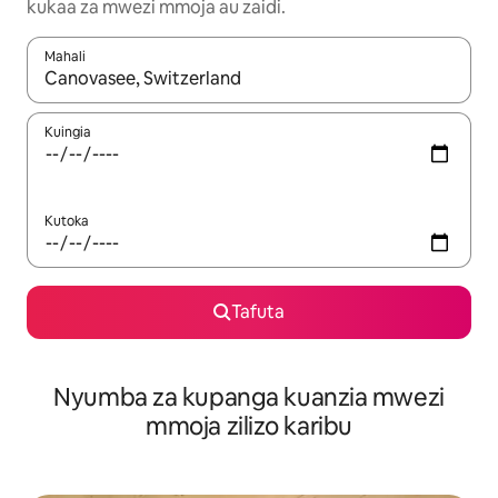
kukaa za mwezi mmoja au zaidi.
Mahali
Wakati matokeo yanapatikana, vinjari kwa kutumia vitufe vya v
Kuingia
Kutoka
Tafuta
Nyumba za kupanga kuanzia mwezi
mmoja zilizo karibu