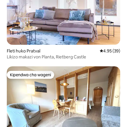
Fleti huko Pratval
Ukadiriaji wa 
4.95 (39)
Likizo makazi von Planta, Rietberg Castle
Kipendwa cha wageni
Kipendwa cha wageni