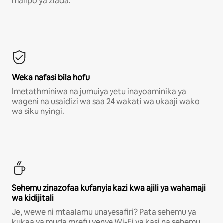
malipo ya ziada.*
Weka nafasi bila hofu
Imetathminiwa na jumuiya yetu inayoaminika ya
wageni na usaidizi wa saa 24 wakati wa ukaaji wako
wa siku nyingi.
Sehemu zinazofaa kufanyia kazi kwa ajili ya wahamaji
wa kidijitali
Je, wewe ni mtaalamu unayesafiri? Pata sehemu ya
kukaa ya muda mrefu yenye Wi-Fi ya kasi na sehemu