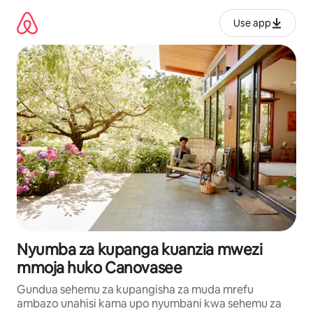
Ruka
kwenda
Use app
kwenye
maudhui
Nyumba za kupanga kuanzia mwezi
mmoja huko Canovasee
Gundua sehemu za kupangisha za muda mrefu
ambazo unahisi kama upo nyumbani kwa sehemu za