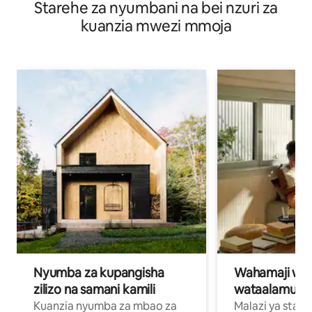
Starehe za nyumbani na bei nzuri za
kuanzia mwezi mmoja
Nyumba za kupangisha
Wahamaji wa ki
zilizo na samani kamili
wataalamu wa
Kuanzia nyumba za mbao za
Malazi ya star