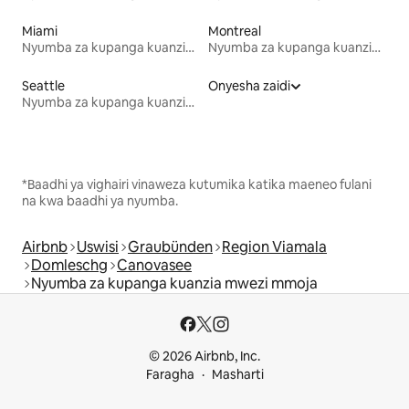
Miami
Montreal
Nyumba za kupanga kuanzia mwezi mmoja
Nyumba za kupanga kuanzia mwezi mmoja
Seattle
Onyesha zaidi
Nyumba za kupanga kuanzia mwezi mmoja
*Baadhi ya vighairi vinaweza kutumika katika maeneo fulani
na kwa baadhi ya nyumba.
Airbnb
Uswisi
Graubünden
Region Viamala
Domleschg
Canovasee
Nyumba za kupanga kuanzia mwezi mmoja
© 2026 Airbnb, Inc.
Faragha
Masharti