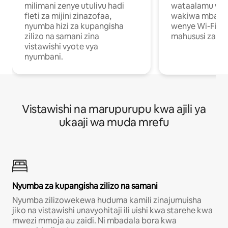
milimani zenye utulivu hadi
wataalamu wan
fleti za mijini zinazofaa,
wakiwa mbali na
nyumba hizi za kupangisha
wenye Wi-Fi n
zilizo na samani zina
mahususi za kuf
vistawishi vyote vya
nyumbani.
Vistawishi na marupurupu kwa ajili ya
ukaaji wa muda mrefu
Nyumba za kupangisha zilizo na samani
Nyumba zilizowekewa huduma kamili zinajumuisha
jiko na vistawishi unavyohitaji ili uishi kwa starehe kwa
mwezi mmoja au zaidi. Ni mbadala bora kwa