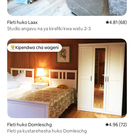
Fleti huko Laax
Ukadiriaji wa 
4.81 (68)
Studio angavu na ya kirafiki kwa watu 2-3
Kipendwa cha wageni
Kipendwa maarufu cha wageni
Fleti huko Domleschg
Ukadiriaji wa 
4.96 (72)
Fleti ya kustarehesha huko Domleschg