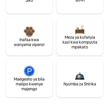
Jiko
Wi-Fi
Meza ya kufanyia
Inafaa kwa
kazi kwa kompyuta
wanyama vipenzi
mpakato
Maegesho ya bila
malipo kwenye
Nyumba za Shirika
majengo