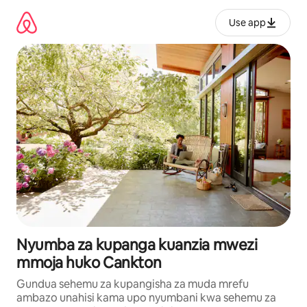
Ruka
kwenda
Use app
kwenye
maudhui
Nyumba za kupanga kuanzia mwezi
mmoja huko Cankton
Gundua sehemu za kupangisha za muda mrefu
ambazo unahisi kama upo nyumbani kwa sehemu za