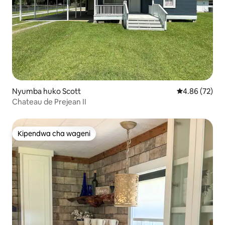
Nyumba huko Scott
Ukadiriaji wa 
4.86 (72)
Chateau de Prejean II
Kipendwa cha wageni
Kipendwa cha wageni