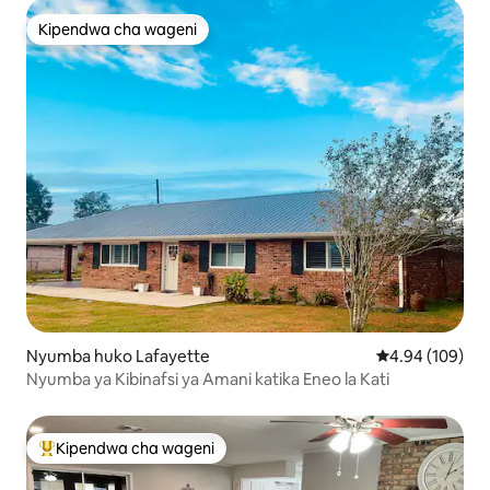
Kipendwa cha wageni
Kipendwa cha wageni
Nyumba huko Lafayette
Ukadiriaji wa w
4.94 (109)
Nyumba ya Kibinafsi ya Amani katika Eneo la Kati
Kipendwa cha wageni
Kipendwa maarufu cha wageni