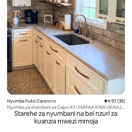
Nyumba huko Carencro
Ukadiriaji wa 
4.97 (35)
Nyumba ya shambani ya Cajun #2 | INAFAA KWA UKAAJI
Starehe za nyumbani na bei nzuri za
WA MUDA MREFU
kuanzia mwezi mmoja