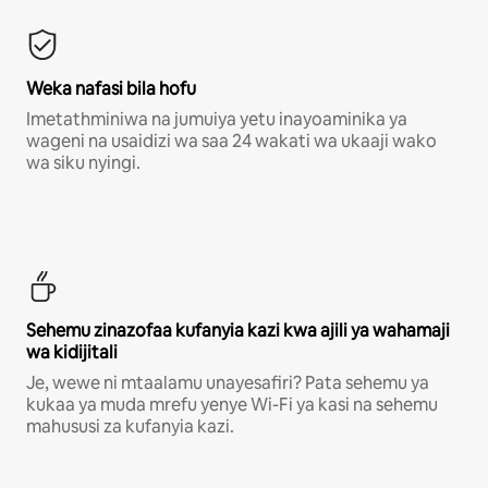
Weka nafasi bila hofu
Imetathminiwa na jumuiya yetu inayoaminika ya
wageni na usaidizi wa saa 24 wakati wa ukaaji wako
wa siku nyingi.
Sehemu zinazofaa kufanyia kazi kwa ajili ya wahamaji
wa kidijitali
Je, wewe ni mtaalamu unayesafiri? Pata sehemu ya
kukaa ya muda mrefu yenye Wi-Fi ya kasi na sehemu
mahususi za kufanyia kazi.