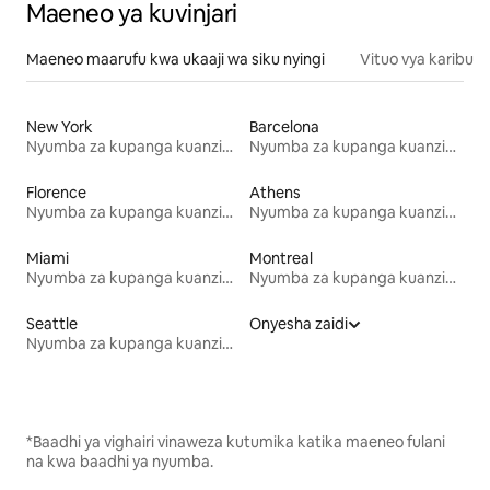
Maeneo ya kuvinjari
Maeneo maarufu kwa ukaaji wa siku nyingi
Vituo vya karibu
New York
Barcelona
Nyumba za kupanga kuanzia mwezi mmoja
Nyumba za kupanga kuanzia mwezi mmoja
Florence
Athens
Nyumba za kupanga kuanzia mwezi mmoja
Nyumba za kupanga kuanzia mwezi mmoja
Miami
Montreal
Nyumba za kupanga kuanzia mwezi mmoja
Nyumba za kupanga kuanzia mwezi mmoja
Seattle
Onyesha zaidi
Nyumba za kupanga kuanzia mwezi mmoja
*Baadhi ya vighairi vinaweza kutumika katika maeneo fulani
na kwa baadhi ya nyumba.