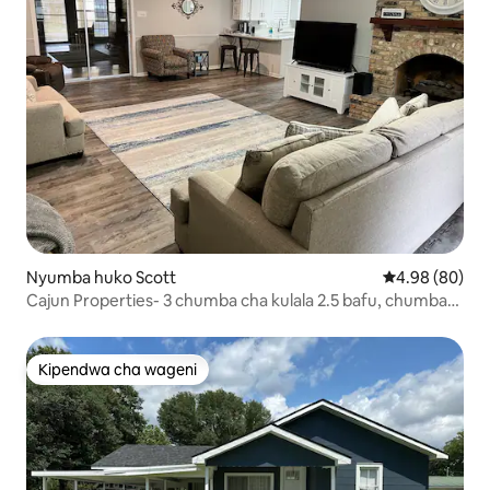
Nyumba huko Scott
Ukadiriaji wa 
4.98 (80)
Cajun Properties- 3 chumba cha kulala 2.5 bafu, chumba
cha bonasi
Kipendwa cha wageni
Kipendwa cha wageni