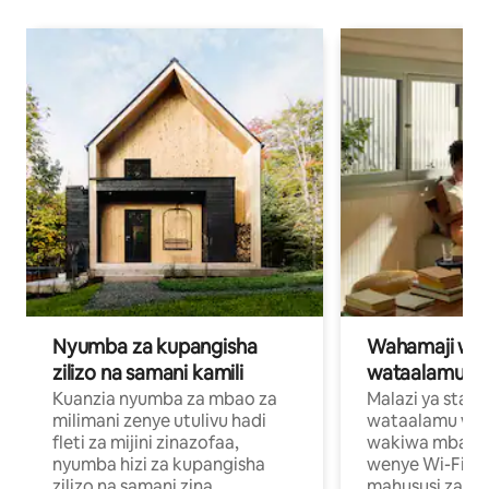
Nyumba za kupangisha
Wahamaji wa ki
zilizo na samani kamili
wataalamu wa
Kuanzia nyumba za mbao za
Malazi ya star
milimani zenye utulivu hadi
wataalamu wan
fleti za mijini zinazofaa,
wakiwa mbali na
nyumba hizi za kupangisha
wenye Wi-Fi n
zilizo na samani zina
mahususi za kuf