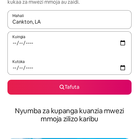
kukaa za mwezi mmoja au zaidi.
Mahali
Wakati matokeo yanapatikana, vinjari kwa kutumia vitufe vya v
Kuingia
Kutoka
Tafuta
Nyumba za kupanga kuanzia mwezi
mmoja zilizo karibu