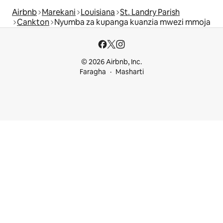
Airbnb
Marekani
Louisiana
St. Landry Parish
Cankton
Nyumba za kupanga kuanzia mwezi mmoja
© 2026 Airbnb, Inc.
Faragha
Masharti