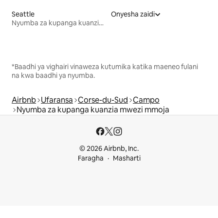
Seattle
Onyesha zaidi
Nyumba za kupanga kuanzia mwezi mmoja
*Baadhi ya vighairi vinaweza kutumika katika maeneo fulani
na kwa baadhi ya nyumba.
Airbnb
Ufaransa
Corse-du-Sud
Campo
Nyumba za kupanga kuanzia mwezi mmoja
© 2026 Airbnb, Inc.
Faragha
Masharti