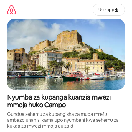
Ruka
kwenda
Use app
kwenye
maudhui
Nyumba za kupanga kuanzia mwezi
mmoja huko Campo
Gundua sehemu za kupangisha za muda mrefu
ambazo unahisi kama upo nyumbani kwa sehemu za
kukaa za mwezi mmoja au zaidi.