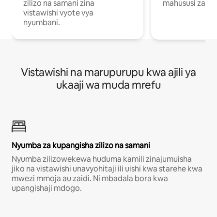
zilizo na samani zina
mahususi za kuf
vistawishi vyote vya
nyumbani.
Vistawishi na marupurupu kwa ajili ya
ukaaji wa muda mrefu
Nyumba za kupangisha zilizo na samani
Nyumba zilizowekewa huduma kamili zinajumuisha
jiko na vistawishi unavyohitaji ili uishi kwa starehe kwa
mwezi mmoja au zaidi. Ni mbadala bora kwa
upangishaji mdogo.