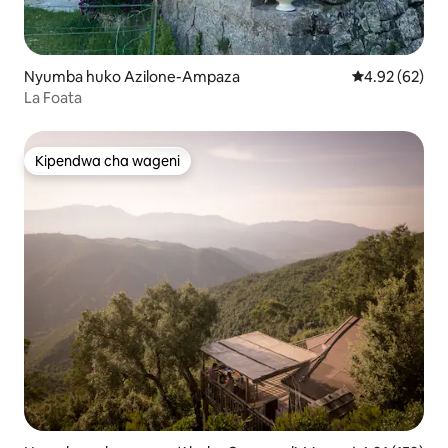
Nyumba huko Azilone-Ampaza
Ukadiriaji wa 
4.92 (62)
La Foata
Kipendwa cha wageni
Kipendwa cha wageni