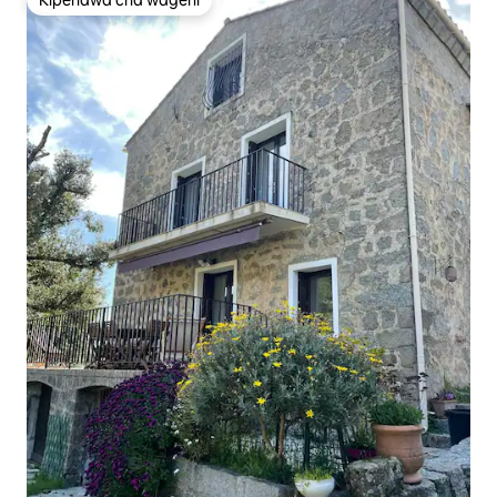
Kipendwa cha wageni
Kipendwa cha wageni