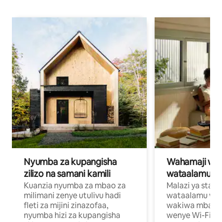
Nyumba za kupangisha
Wahamaji wa ki
zilizo na samani kamili
wataalamu wa
Kuanzia nyumba za mbao za
Malazi ya star
milimani zenye utulivu hadi
wataalamu wan
fleti za mijini zinazofaa,
wakiwa mbali na
nyumba hizi za kupangisha
wenye Wi-Fi n