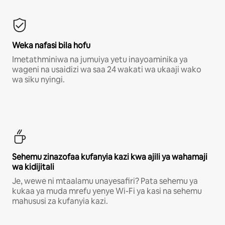
Weka nafasi bila hofu
Imetathminiwa na jumuiya yetu inayoaminika ya
wageni na usaidizi wa saa 24 wakati wa ukaaji wako
wa siku nyingi.
Sehemu zinazofaa kufanyia kazi kwa ajili ya wahamaji
wa kidijitali
Je, wewe ni mtaalamu unayesafiri? Pata sehemu ya
kukaa ya muda mrefu yenye Wi-Fi ya kasi na sehemu
mahususi za kufanyia kazi.