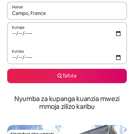
Mahali
Wakati matokeo yanapatikana, vinjari kwa kutumia vitufe vya v
Kuingia
Kutoka
Tafuta
Nyumba za kupanga kuanzia mwezi
mmoja zilizo karibu