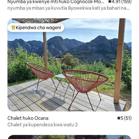
Nyumba ya kwenye mti huko Cognocoli-Mont
Ukadiriaji wa w
4.91 (159)
icchi
nyumba ya mbao ya kuvutia iliyowekwa kati ya bahari na
mlima
Kipendwa cha wageni
Kipendwa maarufu cha wageni
Chalet huko Ocana
Ukadiriaji 
5 (51)
Chalet ya kupendeza kwa watu 2