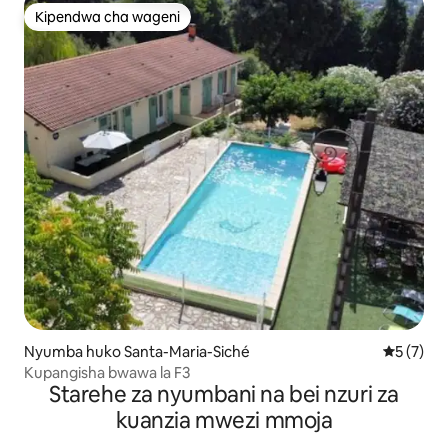
Kipendwa cha wageni
Kipendwa cha wageni
Nyumba huko Santa-Maria-Siché
Ukadiriaji
5 (7)
Kupangisha bwawa la F3
Starehe za nyumbani na bei nzuri za
kuanzia mwezi mmoja