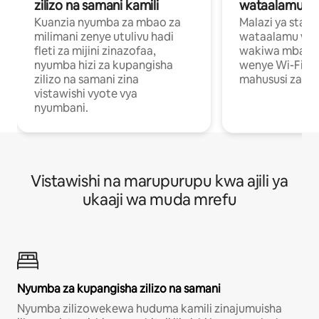
zilizo na samani kamili
wataalamu wa
Kuanzia nyumba za mbao za
Malazi ya star
milimani zenye utulivu hadi
wataalamu wan
fleti za mijini zinazofaa,
wakiwa mbali na
nyumba hizi za kupangisha
wenye Wi-Fi n
zilizo na samani zina
mahususi za kuf
vistawishi vyote vya
nyumbani.
Vistawishi na marupurupu kwa ajili ya
ukaaji wa muda mrefu
Nyumba za kupangisha zilizo na samani
Nyumba zilizowekewa huduma kamili zinajumuisha