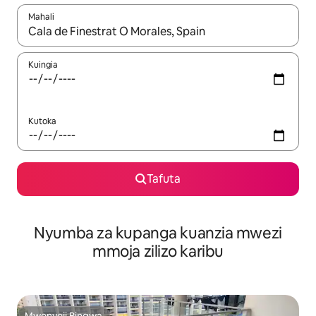
Mahali
Wakati matokeo yanapatikana, vinjari kwa kutumia vitufe vya v
Kuingia
Kutoka
Tafuta
Nyumba za kupanga kuanzia mwezi
mmoja zilizo karibu