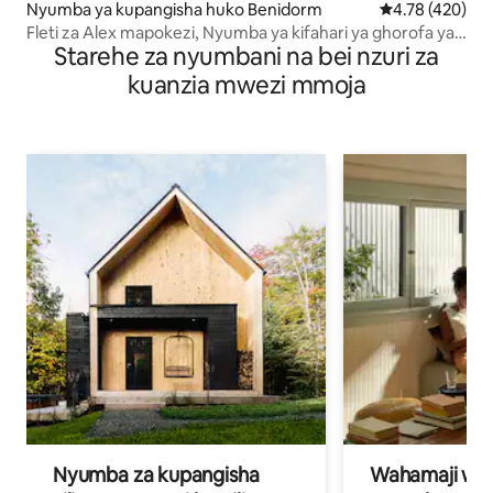
Nyumba ya kupangisha huko Benidorm
Ukadiriaji wa w
4.78 (420)
Fleti za Alex mapokezi, Nyumba ya kifahari ya ghorofa ya
Starehe za nyumbani na bei nzuri za
juu
kuanzia mwezi mmoja
Nyumba za kupangisha
Wahamaji wa ki