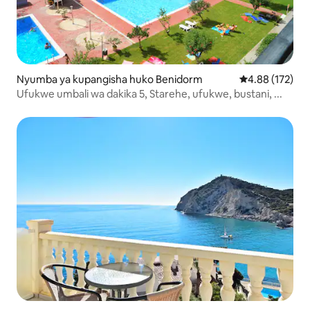
Nyumba ya kupangisha huko Benidorm
Ukadiriaji wa w
4.88 (172)
Ufukwe umbali wa dakika 5, Starehe, ufukwe, bustani, ...