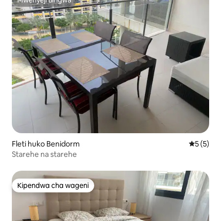
Mwenyeji Bingwa
Mwenyeji Bingwa
Fleti huko Benidorm
Ukadiriaji
5 (5)
Starehe na starehe
Kipendwa cha wageni
Kipendwa cha wageni