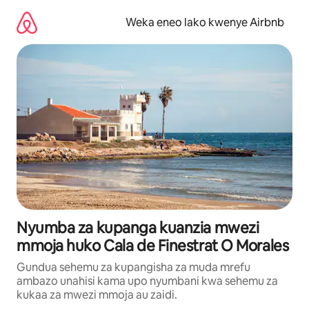
Ruka
kwenda
Weka eneo lako kwenye Airbnb
kwenye
maudhui
Nyumba za kupanga kuanzia mwezi
mmoja huko Cala de Finestrat O Morales
Gundua sehemu za kupangisha za muda mrefu
ambazo unahisi kama upo nyumbani kwa sehemu za
kukaa za mwezi mmoja au zaidi.