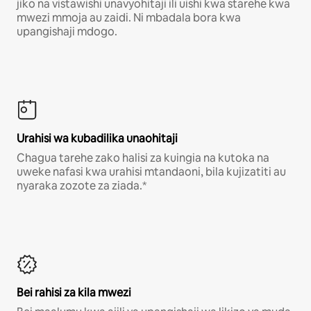
jiko na vistawishi unavyohitaji ili uishi kwa starehe kwa
mwezi mmoja au zaidi. Ni mbadala bora kwa
upangishaji mdogo.
Urahisi wa kubadilika unaohitaji
Chagua tarehe zako halisi za kuingia na kutoka na
uweke nafasi kwa urahisi mtandaoni, bila kujizatiti au
nyaraka zozote za ziada.*
Bei rahisi za kila mwezi