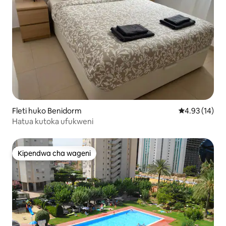
Fleti huko Benidorm
Ukadiriaji wa 
4.93 (14)
Hatua kutoka ufukweni
Kipendwa cha wageni
Kipendwa cha wageni