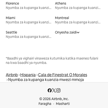
Florence
Athens
Nyumba za kupanga kuanzia mwezi mmoja
Nyumba za kupanga kuanzia mwezi mmoja
Miami
Montreal
Nyumba za kupanga kuanzia mwezi mmoja
Nyumba za kupanga kuanzia mwezi mmoja
Seattle
Onyesha zaidi
Nyumba za kupanga kuanzia mwezi mmoja
*Baadhi ya vighairi vinaweza kutumika katika maeneo fulani
na kwa baadhi ya nyumba.
Airbnb
Hispania
Cala de Finestrat O Morales
Nyumba za kupanga kuanzia mwezi mmoja
© 2026 Airbnb, Inc.
Faragha
Masharti