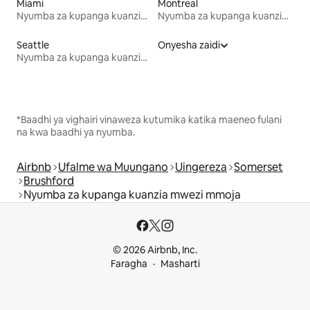
Miami
Montreal
Nyumba za kupanga kuanzia mwezi mmoja
Nyumba za kupanga kuanzia mwezi mmoja
Seattle
Onyesha zaidi
Nyumba za kupanga kuanzia mwezi mmoja
*Baadhi ya vighairi vinaweza kutumika katika maeneo fulani
na kwa baadhi ya nyumba.
Airbnb
Ufalme wa Muungano
Uingereza
Somerset
Brushford
Nyumba za kupanga kuanzia mwezi mmoja
© 2026 Airbnb, Inc.
Faragha
Masharti