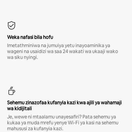
Weka nafasi bila hofu
Imetathminiwa na jumuiya yetu inayoaminika ya
wageni na usaidizi wa saa 24 wakati wa ukaaji wako
wa siku nyingi.
Sehemu zinazofaa kufanyia kazi kwa ajili ya wahamaji
wa kidijitali
Je, wewe ni mtaalamu unayesafiri? Pata sehemu ya
kukaa ya muda mrefu yenye Wi-Fi ya kasi na sehemu
mahususi za kufanyia kazi.