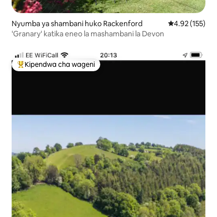
Nyumba ya shambani huko Rackenford
Ukadiriaji wa w
4.92 (155)
'Granary' katika eneo la mashambani la Devon
Kipendwa cha wageni
Kipendwa maarufu cha wageni