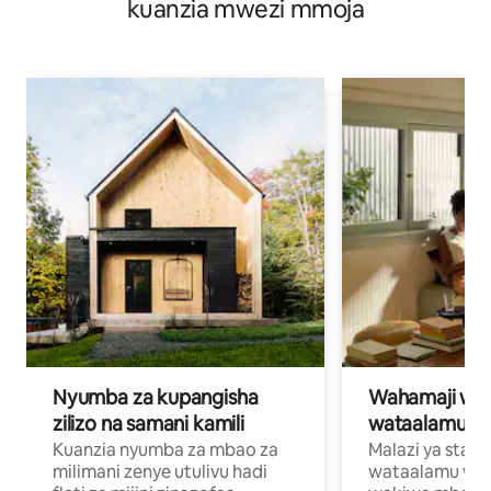
kuanzia mwezi mmoja
Nyumba za kupangisha
Wahamaji wa ki
zilizo na samani kamili
wataalamu wa
Kuanzia nyumba za mbao za
Malazi ya star
milimani zenye utulivu hadi
wataalamu wan