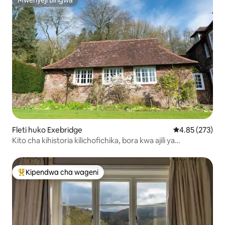
Mwenyeji Bingwa
Mwenyeji Bingwa
Fleti huko Exebridge
Ukadiriaji wa w
4.85 (273)
Kito cha kihistoria kilichofichika, bora kwa ajili ya
kuchunguza Exmoor
Kipendwa cha wageni
Kipendwa maarufu cha wageni