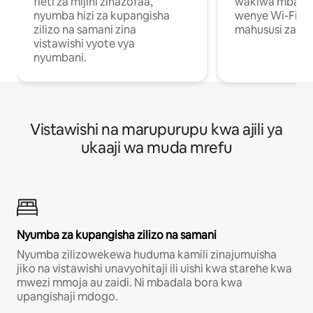
fleti za mijini zinazofaa,
wakiwa mbali na
nyumba hizi za kupangisha
wenye Wi-Fi n
zilizo na samani zina
mahususi za kuf
vistawishi vyote vya
nyumbani.
Vistawishi na marupurupu kwa ajili ya
ukaaji wa muda mrefu
Nyumba za kupangisha zilizo na samani
Nyumba zilizowekewa huduma kamili zinajumuisha
jiko na vistawishi unavyohitaji ili uishi kwa starehe kwa
mwezi mmoja au zaidi. Ni mbadala bora kwa
upangishaji mdogo.