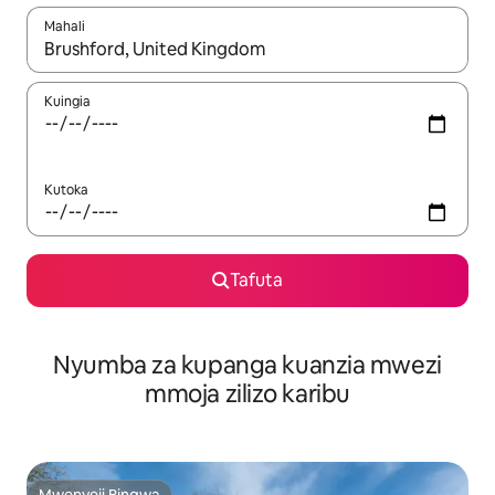
Mahali
Wakati matokeo yanapatikana, vinjari kwa kutumia vitufe vya v
Kuingia
Kutoka
Tafuta
Nyumba za kupanga kuanzia mwezi
mmoja zilizo karibu