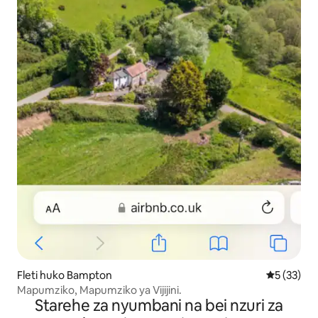
Fleti huko Bampton
Ukadiriaji 
5 (33)
Mapumziko, Mapumziko ya Vijijini.
Starehe za nyumbani na bei nzuri za