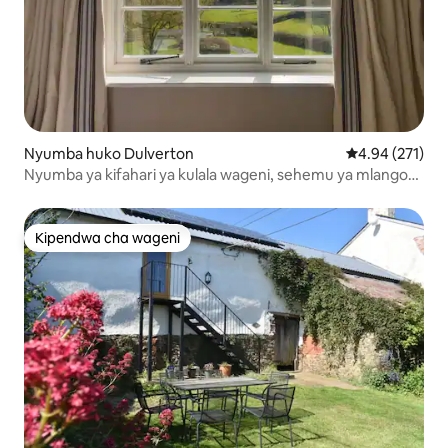
Nyumba huko Dulverton
Ukadiriaji wa w
4.94 (271)
Nyumba ya kifahari ya kulala wageni, sehemu ya mlangoni
Matembezi ya nje na kuendesha baiskeli
Kipendwa cha wageni
Kipendwa cha wageni