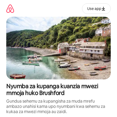
Ruka
kwenda
Use app
kwenye
maudhui
Nyumba za kupanga kuanzia mwezi
mmoja huko Brushford
Gundua sehemu za kupangisha za muda mrefu
ambazo unahisi kama upo nyumbani kwa sehemu za
kukaa za mwezi mmoja au zaidi.