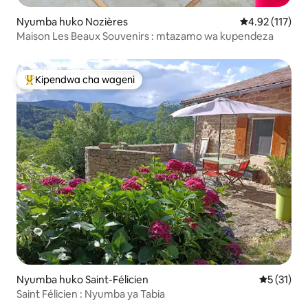
Nyumba huko Nozières
Ukadiriaji wa w
4.92 (117)
Maison Les Beaux Souvenirs : mtazamo wa kupendeza
Kipendwa cha wageni
Kipendwa maarufu cha wageni
Nyumba huko Saint-Félicien
Ukadiriaji 
5 (31)
Saint Félicien : Nyumba ya Tabia