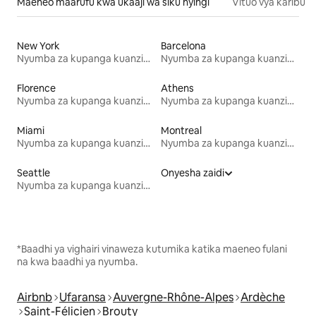
Maeneo maarufu kwa ukaaji wa siku nyingi
Vituo vya karibu
New York
Barcelona
Nyumba za kupanga kuanzia mwezi mmoja
Nyumba za kupanga kuanzia mwezi mmoja
Florence
Athens
Nyumba za kupanga kuanzia mwezi mmoja
Nyumba za kupanga kuanzia mwezi mmoja
Miami
Montreal
Nyumba za kupanga kuanzia mwezi mmoja
Nyumba za kupanga kuanzia mwezi mmoja
Seattle
Onyesha zaidi
Nyumba za kupanga kuanzia mwezi mmoja
*Baadhi ya vighairi vinaweza kutumika katika maeneo fulani
na kwa baadhi ya nyumba.
Airbnb
Ufaransa
Auvergne-Rhône-Alpes
Ardèche
Saint-Félicien
Brouty