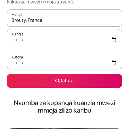
kukaa za mwezi mmoja au zaidi.
Mahali
Wakati matokeo yanapatikana, vinjari kwa kutumia vitufe vya v
Kuingia
Kutoka
Tafuta
Nyumba za kupanga kuanzia mwezi
mmoja zilizo karibu