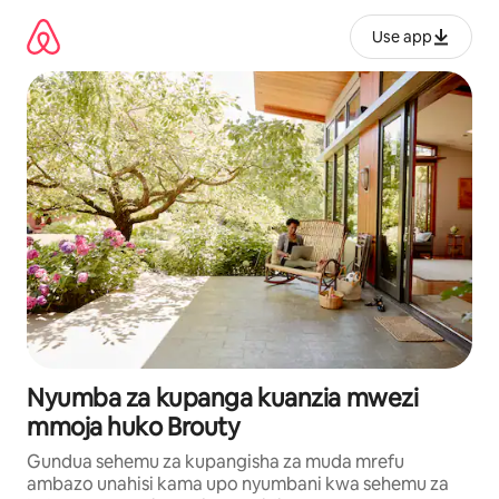
Ruka
kwenda
Use app
kwenye
maudhui
Nyumba za kupanga kuanzia mwezi
mmoja huko Brouty
Gundua sehemu za kupangisha za muda mrefu
ambazo unahisi kama upo nyumbani kwa sehemu za