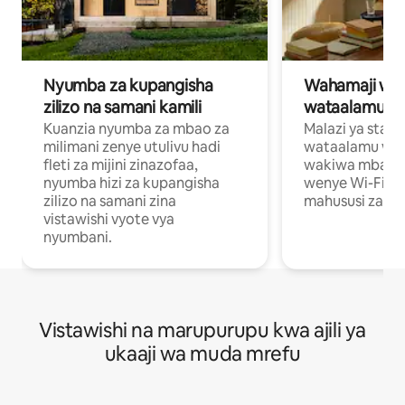
Nyumba za kupangisha
Wahamaji wa ki
zilizo na samani kamili
wataalamu wa
Kuanzia nyumba za mbao za
Malazi ya star
milimani zenye utulivu hadi
wataalamu wan
fleti za mijini zinazofaa,
wakiwa mbali na
nyumba hizi za kupangisha
wenye Wi-Fi n
zilizo na samani zina
mahususi za kuf
vistawishi vyote vya
nyumbani.
Vistawishi na marupurupu kwa ajili ya
ukaaji wa muda mrefu