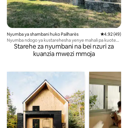
Nyumba ya shambani huko Pailharès
Ukadiriaji wa 
4.92 (49)
Nyumba ndogo ya kustarehesha yenye mahali pa kuotea
Starehe za nyumbani na bei nzuri za
moto - watu 4
kuanzia mwezi mmoja