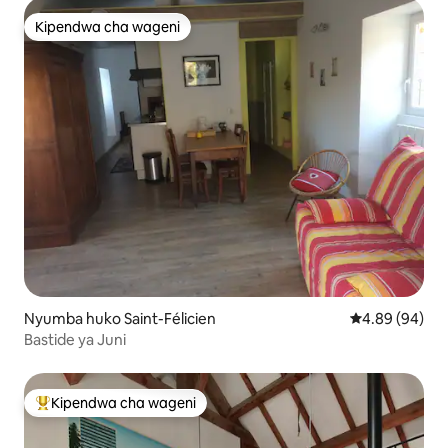
Kipendwa cha wageni
Kipendwa cha wageni
Nyumba huko Saint-Félicien
Ukadiriaji wa 
4.89 (94)
Bastide ya Juni
Kipendwa cha wageni
Kipendwa maarufu cha wageni