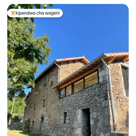
Kipendwa cha wageni
Kipendwa maarufu cha wageni