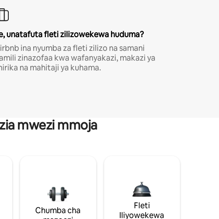
e, unatafuta fleti zilizowekewa huduma?
irbnb ina nyumba za fleti zilizo na samani
amili zinazofaa kwa wafanyakazi, makazi ya
hirika na mahitaji ya kuhama.
anzia mwezi mmoja
Fleti
Chumba cha
Iliyowekewa