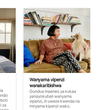
Wanyama vipenzi
wanakaribishwa
ia
Gundua maeneo ya kukaa
ando
yanayokubali wanyama
boti
vipenzi, ili uweze kwenda na
i za
mnyama kipenzi wako.