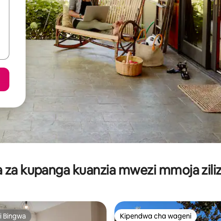
za kupanga kuanzia mwezi mmoja ziliz
i Bingwa
Kipendwa cha wageni
i Bingwa
Kipendwa cha wageni