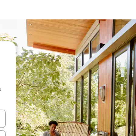
u
 vitufe vya vishale vya juu na chini au uchunguze kwa kugusa au kute