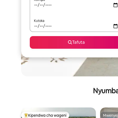
Kutoka
Tafuta
Nyumba 
Kipendwa cha wageni
Mwenyej
Kipendwa maarufu cha wageni
Mwenyej