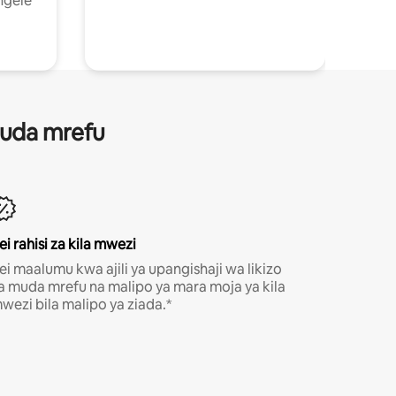
ngele
 muda mrefu
ei rahisi za kila mwezi
ei maalumu kwa ajili ya upangishaji wa likizo
a muda mrefu na malipo ya mara moja ya kila
wezi bila malipo ya ziada.*