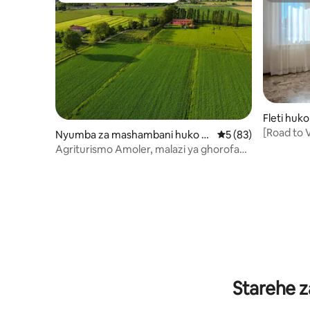
Fleti huko
[Road to 
Nyumba za mashambani huko M
Ukadiriaji wa wastan
5 (83)
irano
Agriturismo Amoler, malazi ya ghorofa
ya chini, Garzetta
Starehe z