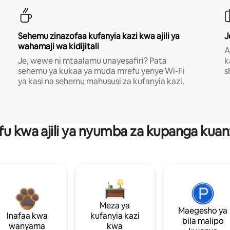
Sehemu zinazofaa kufanyia kazi kwa ajili ya
J
wahamaji wa kidijitali
A
Je, wewe ni mtaalamu unayesafiri? Pata
k
sehemu ya kukaa ya muda mrefu yenye Wi-Fi
s
ya kasi na sehemu mahususi za kufanyia kazi.
fu kwa ajili ya nyumba za kupanga ku
Meza ya
Maegesho ya
Inafaa kwa
kufanyia kazi
bila malipo
wanyama
kwa