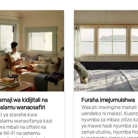
aji wa kidijitali na
Furaha imejumuishwa
alamu wanaosafiri
Wakati mwingine mahali
uendeko ni malazi. Kuanz
i ya starehe kwa
nyumba za mbao zilizo k
alamu wanaofanya kazi
ya mawe hadi nyumba za 
a mbali na ofisini na
zenye utulivu, nyumba hiz
e Wi-Fi na sehemu