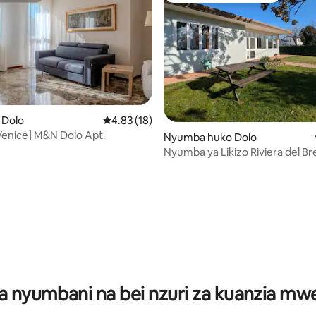
 Dolo
Ukadiriaji wa wastani wa 4.83 kati ya 5, tathm
4.83 (18)
Venice] M&N Dolo Apt.
i wa 5 kati ya 5, tathmini 83
Nyumba huko Dolo
Nyumba ya Likizo Riviera del Br
a nyumbani na bei nzuri za kuanzia m