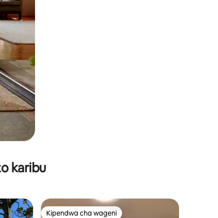
o karibu
Kipendwa cha wageni
Kipendwa cha wageni