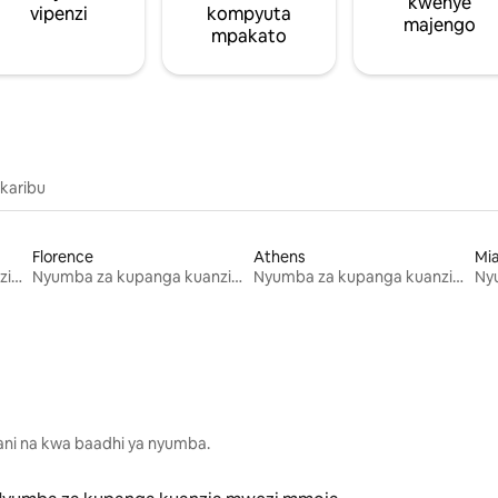
kwenye
vipenzi
kompyuta
majengo
mpakato
 karibu
Florence
Athens
Mi
Nyumba za kupanga kuanzia mwezi mmoja
Nyumba za kupanga kuanzia mwezi mmoja
Nyumba za kupanga kuanzia mwezi mmoja
lani na kwa baadhi ya nyumba.