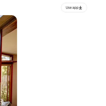
Use app
lezesha kidole kwenye ishara.