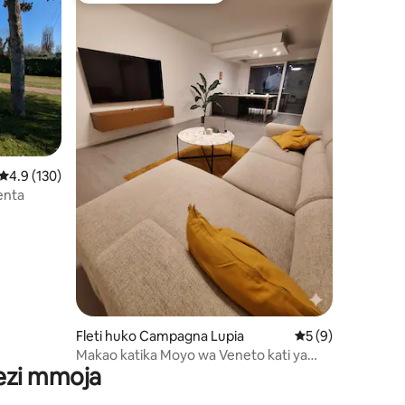
ini 18
Ukadiriaji wa wastani wa 4.9 kati ya 5, tathmini 130
4.9 (130)
enta
Fleti huko Campagna Lupia
Ukadiriaji wa wast
5 (9)
Makao katika Moyo wa Veneto kati ya
wezi mmoja
Venice na Padua