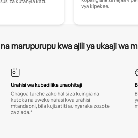
kupangisha zimejaa vipe
usi za kufanyia kazi.
vya kipekee.
 na marupurupu kwa ajili ya ukaaji wa
Urahisi wa kubadilika unaohitaji
B
Chagua tarehe zako halisi za kuingia na
B
kutoka na uweke nafasi kwa urahisi
y
mtandaoni, bila kujizatiti au nyaraka zozote
m
za ziada.*