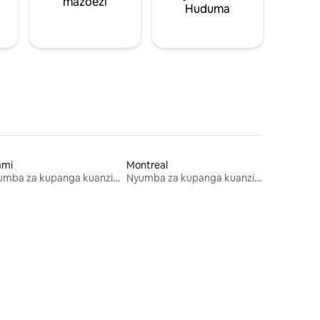
mazoezi
Huduma
ami
Montreal
Nyumba za kupanga kuanzia mwezi mmoja
Nyumba za kupanga kuanzia mwezi mmoja