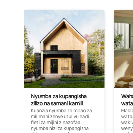
Nyumba za kupangisha
Waham
zilizo na samani kamili
wata
Kuanzia nyumba za mbao za
Malaz
milimani zenye utulivu hadi
wata
fleti za mijini zinazofaa,
wakiw
nyumba hizi za kupangisha
weny