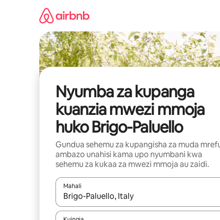
Ruka
kwenda
kwenye
maudhui
Nyumba za kupanga
kuanzia mwezi mmoja
huko Brigo-Paluello
Gundua sehemu za kupangisha za muda mref
ambazo unahisi kama upo nyumbani kwa
sehemu za kukaa za mwezi mmoja au zaidi.
Mahali
Wakati matokeo yanapatikana, vinjari kwa kutumia
Kuingia