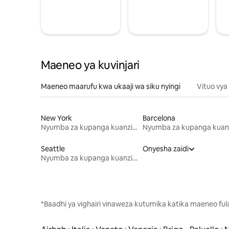
Maeneo ya kuvinjari
Maeneo maarufu kwa ukaaji wa siku nyingi
Vituo vya
New York
Barcelona
Nyumba za kupanga kuanzia mwezi mmoja
Seattle
Onyesha zaidi
Nyumba za kupanga kuanzia mwezi mmoja
*Baadhi ya vighairi vinaweza kutumika katika maeneo fu