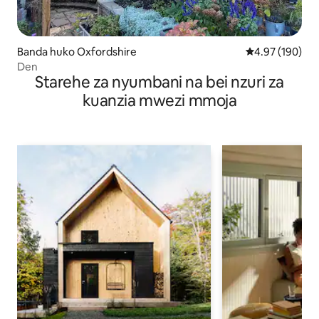
Banda huko Oxfordshire
Ukadiriaji wa w
4.97 (190)
Den
Starehe za nyumbani na bei nzuri za
kuanzia mwezi mmoja