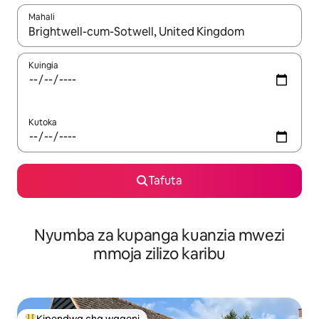
Mahali
Wakati matokeo yanapatikana, vinjari kwa kutumia vitufe vya v
Kuingia
Kutoka
Tafuta
Nyumba za kupanga kuanzia mwezi
mmoja zilizo karibu