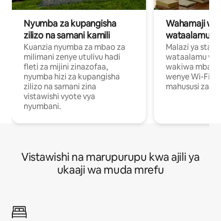
Nyumba za kupangisha
Wahamaji wa ki
zilizo na samani kamili
wataalamu wa
Kuanzia nyumba za mbao za
Malazi ya star
milimani zenye utulivu hadi
wataalamu wan
fleti za mijini zinazofaa,
wakiwa mbali na
nyumba hizi za kupangisha
wenye Wi-Fi n
zilizo na samani zina
mahususi za kuf
vistawishi vyote vya
nyumbani.
Vistawishi na marupurupu kwa ajili ya
ukaaji wa muda mrefu