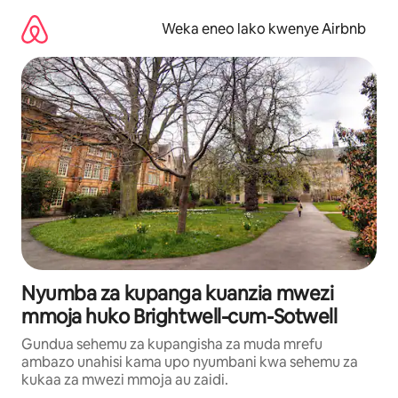
Ruka
kwenda
Weka eneo lako kwenye Airbnb
kwenye
maudhui
Nyumba za kupanga kuanzia mwezi
mmoja huko Brightwell-cum-Sotwell
Gundua sehemu za kupangisha za muda mrefu
ambazo unahisi kama upo nyumbani kwa sehemu za
kukaa za mwezi mmoja au zaidi.