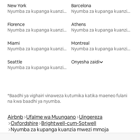
New York
Barcelona
Nyumba za kupanga kuanzia mwezi mmoja
Nyumba za kupanga kuanzia mwezi mmoja
Florence
Athens
Nyumba za kupanga kuanzia mwezi mmoja
Nyumba za kupanga kuanzia mwezi mmoja
Miami
Montreal
Nyumba za kupanga kuanzia mwezi mmoja
Nyumba za kupanga kuanzia mwezi mmoja
Seattle
Onyesha zaidi
Nyumba za kupanga kuanzia mwezi mmoja
*Baadhi ya vighairi vinaweza kutumika katika maeneo fulani
na kwa baadhi ya nyumba.
Airbnb
Ufalme wa Muungano
Uingereza
Oxfordshire
Brightwell-cum-Sotwell
Nyumba za kupanga kuanzia mwezi mmoja