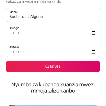
kukaa za mwezi mmoja au zaidi.
Mahali
Wakati matokeo yanapatikana, vinjari kwa kutumia vitufe vya v
Kuingia
Kutoka
Tafuta
Nyumba za kupanga kuanzia mwezi
mmoja zilizo karibu