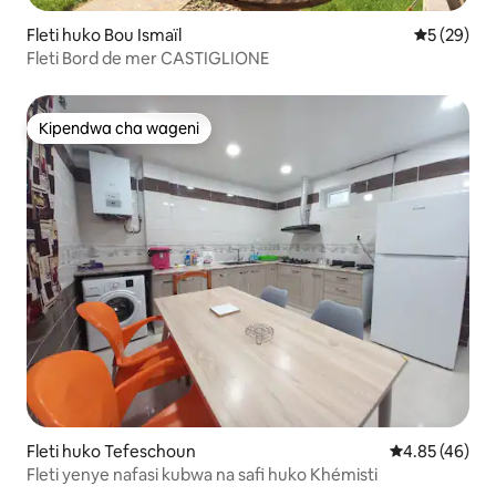
Fleti huko Bou Ismaïl
Ukadiriaji 
5 (29)
Fleti Bord de mer CASTIGLIONE
Kipendwa cha wageni
Kipendwa cha wageni
Fleti huko Tefeschoun
Ukadiriaji wa 
4.85 (46)
Fleti yenye nafasi kubwa na safi huko Khémisti