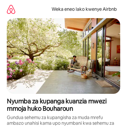
Ruka
kwenda
Weka eneo lako kwenye Airbnb
kwenye
maudhui
Nyumba za kupanga kuanzia mwezi
mmoja huko Bouharoun
Gundua sehemu za kupangisha za muda mrefu
ambazo unahisi kama upo nyumbani kwa sehemu za