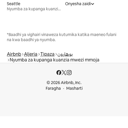
Seattle
Onyesha zaidi
Nyumba za kupanga kuanzia mwezi mmoja
*Baadhi ya vighairi vinaweza kutumika katika maeneo fulani
na kwa baadhi ya nyumba.
Airbnb
Aljeria
Tipaza
بوهارون
Nyumba za kupanga kuanzia mwezi mmoja
© 2026 Airbnb, Inc.
Faragha
Masharti