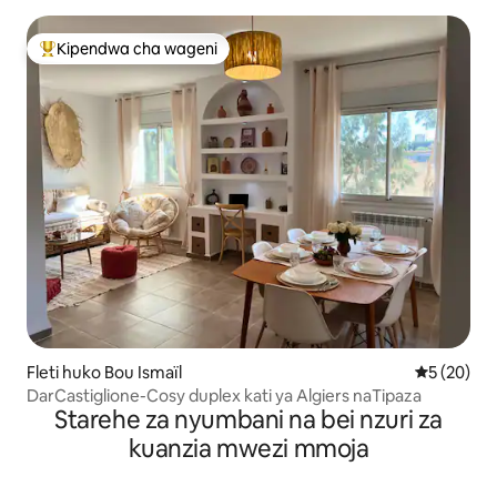
Kipendwa cha wageni
Kipendwa maarufu cha wageni
Fleti huko Bou Ismaïl
Ukadiriaji 
5 (20)
DarCastiglione-Cosy duplex kati ya Algiers naTipaza
Starehe za nyumbani na bei nzuri za
kuanzia mwezi mmoja