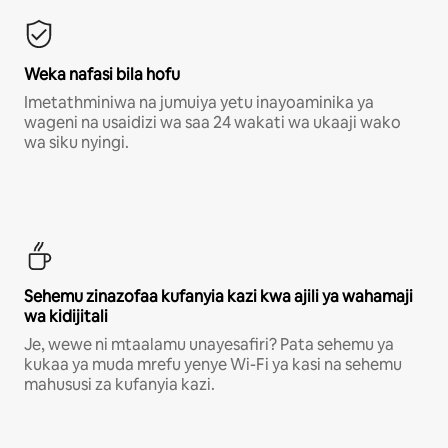
Weka nafasi bila hofu
Imetathminiwa na jumuiya yetu inayoaminika ya
wageni na usaidizi wa saa 24 wakati wa ukaaji wako
wa siku nyingi.
Sehemu zinazofaa kufanyia kazi kwa ajili ya wahamaji
wa kidijitali
Je, wewe ni mtaalamu unayesafiri? Pata sehemu ya
kukaa ya muda mrefu yenye Wi-Fi ya kasi na sehemu
mahususi za kufanyia kazi.