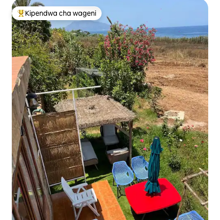
Kipendwa cha wageni
Kipendwa maarufu cha wageni