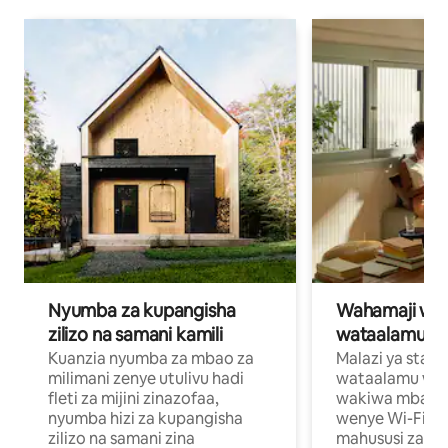
Nyumba za kupangisha
Wahamaji wa ki
zilizo na samani kamili
wataalamu wa
Kuanzia nyumba za mbao za
Malazi ya star
milimani zenye utulivu hadi
wataalamu wan
fleti za mijini zinazofaa,
wakiwa mbali na
nyumba hizi za kupangisha
wenye Wi-Fi n
zilizo na samani zina
mahususi za kuf