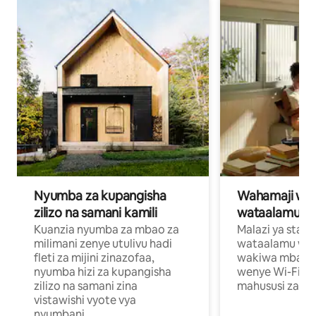
Nyumba za kupangisha
Wahamaji wa ki
zilizo na samani kamili
wataalamu wa
Kuanzia nyumba za mbao za
Malazi ya star
milimani zenye utulivu hadi
wataalamu wan
fleti za mijini zinazofaa,
wakiwa mbali na
nyumba hizi za kupangisha
wenye Wi-Fi n
zilizo na samani zina
mahususi za kuf
vistawishi vyote vya
nyumbani.