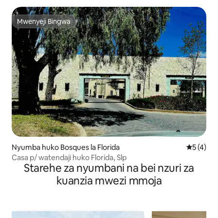
Mwenyeji Bingwa
Mwenyeji Bingwa
Nyumba huko Bosques la Florida
Ukadiriaji
5 (4)
Casa p/ watendaji huko Florida, Slp
Starehe za nyumbani na bei nzuri za
kuanzia mwezi mmoja