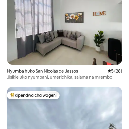
Nyumba huko San Nicolás de Jassos
Ukadiriaji 
5 (28)
Jisikie uko nyumbani, umeridhika, salama na mrembo
Kipendwa cha wageni
Kipendwa maarufu cha wageni