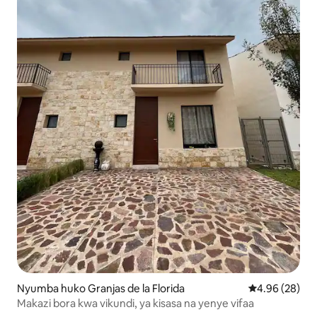
Nyumba huko Granjas de la Florida
Ukadiriaji wa 
4.96 (28)
Makazi bora kwa vikundi, ya kisasa na yenye vifaa