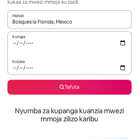
kukaa za mwezi mmoja au zaidi.
Mahali
Wakati matokeo yanapatikana, vinjari kwa kutumia vitufe vya v
Kuingia
Kutoka
Tafuta
Nyumba za kupanga kuanzia mwezi
mmoja zilizo karibu