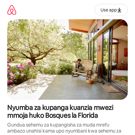
Ruka
kwenda
Use app
kwenye
maudhui
Nyumba za kupanga kuanzia mwezi
mmoja huko Bosques la Florida
Gundua sehemu za kupangisha za muda mrefu
ambazo unahisi kama upo nyumbani kwa sehemu za