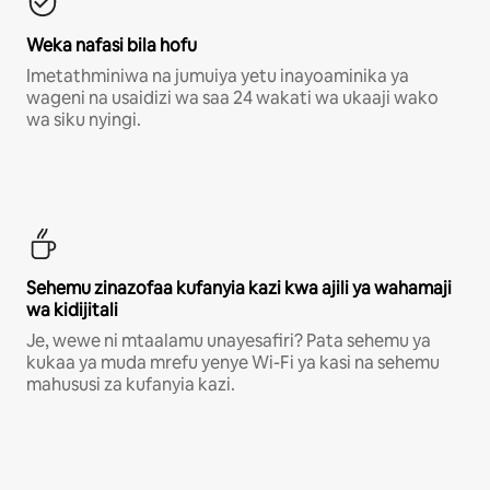
Weka nafasi bila hofu
Imetathminiwa na jumuiya yetu inayoaminika ya
wageni na usaidizi wa saa 24 wakati wa ukaaji wako
wa siku nyingi.
Sehemu zinazofaa kufanyia kazi kwa ajili ya wahamaji
wa kidijitali
Je, wewe ni mtaalamu unayesafiri? Pata sehemu ya
kukaa ya muda mrefu yenye Wi-Fi ya kasi na sehemu
mahususi za kufanyia kazi.