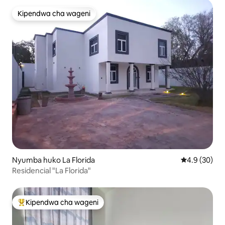
Kipendwa cha wageni
Kipendwa cha wageni
Nyumba huko La Florida
Ukadiriaji wa
4.9 (30)
Residencial "La Florida"
Kipendwa cha wageni
Kipendwa maarufu cha wageni