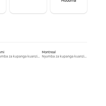
Huduma
ami
Montreal
Nyumba za kupanga kuanzia mwezi mmoja
Nyumba za kupanga kuanzia mwezi mmoja