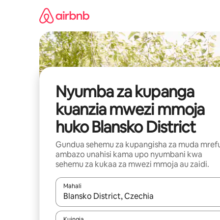
Ruka
kwenda
kwenye
maudhui
Nyumba za kupanga
kuanzia mwezi mmoja
huko Blansko District
Gundua sehemu za kupangisha za muda mref
ambazo unahisi kama upo nyumbani kwa
sehemu za kukaa za mwezi mmoja au zaidi.
Mahali
Wakati matokeo yanapatikana, vinjari kwa kutumia
Kuingia