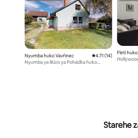
Fleti huko
Nyumba huko Vavřinec
Ukadiriaji wa wastani w
4.71 (14)
Hollywoo
Nyumba ya likizo ya Pohádka huko
Moravský kras
Starehe z