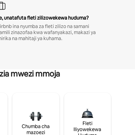
e, unatafuta fleti zilizowekewa huduma?
irbnb ina nyumba za fleti zilizo na samani
amili zinazofaa kwa wafanyakazi, makazi ya
hirika na mahitaji ya kuhama.
anzia mwezi mmoja
Fleti
Chumba cha
Iliyowekewa
mazoezi