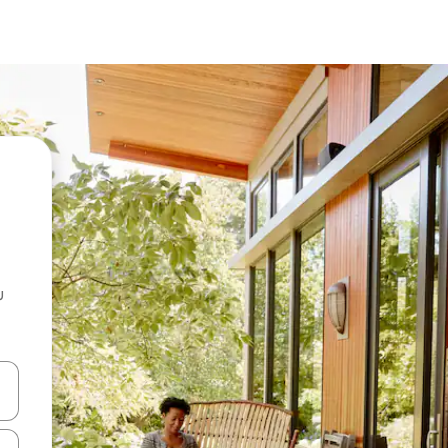
u
 vitufe vya vishale vya juu na chini au uchunguze kwa kugusa au kute