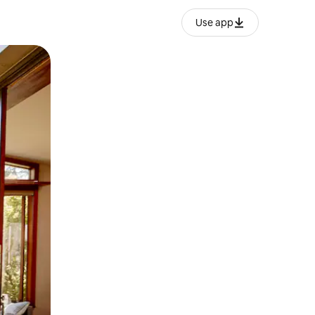
Use app
lezesha kidole kwenye ishara.