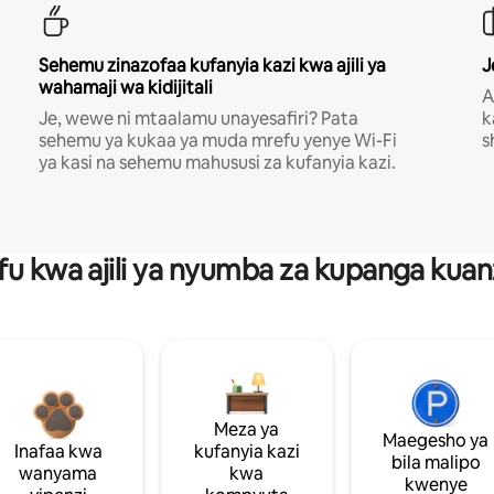
Sehemu zinazofaa kufanyia kazi kwa ajili ya
J
wahamaji wa kidijitali
A
Je, wewe ni mtaalamu unayesafiri? Pata
k
sehemu ya kukaa ya muda mrefu yenye Wi-Fi
s
ya kasi na sehemu mahususi za kufanyia kazi.
fu kwa ajili ya nyumba za kupanga ku
Meza ya
Maegesho ya
Inafaa kwa
kufanyia kazi
bila malipo
wanyama
kwa
kwenye