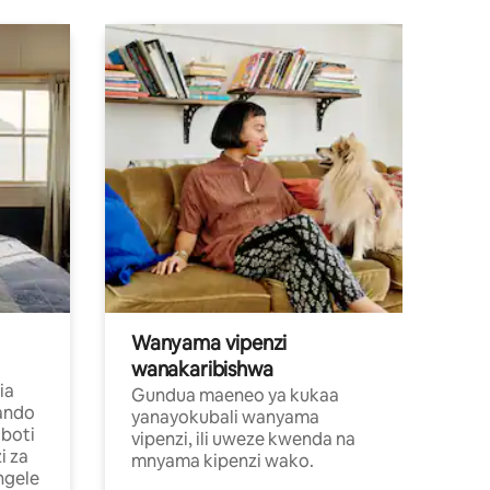
Wanyama vipenzi
wanakaribishwa
ia
Gundua maeneo ya kukaa
ando
yanayokubali wanyama
boti
vipenzi, ili uweze kwenda na
i za
mnyama kipenzi wako.
ngele