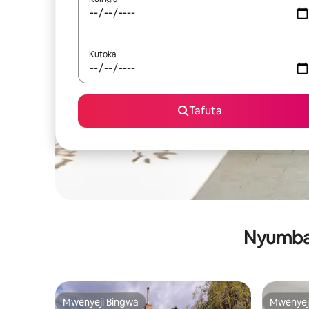
Kutoka
Tafuta
Nyumba 
Mwenyeji Bingwa
Mwenyej
Mwenyeji Bingwa
Mwenyej