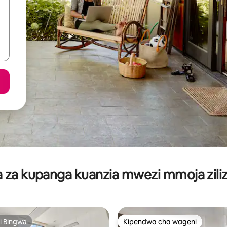
za kupanga kuanzia mwezi mmoja ziliz
i Bingwa
Kipendwa cha wageni
i Bingwa
Kipendwa cha wageni