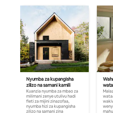
Nyumba za kupangisha
Waham
zilizo na samani kamili
wata
Kuanzia nyumba za mbao za
Malaz
milimani zenye utulivu hadi
wata
fleti za mijini zinazofaa,
wakiw
nyumba hizi za kupangisha
weny
zilizo na samani zina
mahus