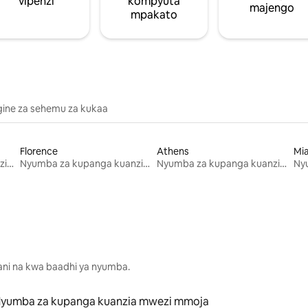
vipenzi
kompyuta
majengo
mpakato
gine za sehemu za kukaa
Florence
Athens
Mi
Nyumba za kupanga kuanzia mwezi mmoja
Nyumba za kupanga kuanzia mwezi mmoja
Nyumba za kupanga kuanzia mwezi mmoja
lani na kwa baadhi ya nyumba.
yumba za kupanga kuanzia mwezi mmoja