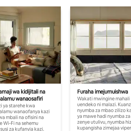
aji wa kidijitali na
Furaha imejumuishwa
alamu wanaosafiri
Wakati mwingine mahali
uendeko ni malazi. Kuanz
i ya starehe kwa
nyumba za mbao zilizo k
alamu wanaofanya kazi
ya mawe hadi nyumba za 
a mbali na ofisini na
zenye utulivu, nyumba hiz
e Wi-Fi na sehemu
kupangisha zimejaa vipe
usi za kufanyia kazi.