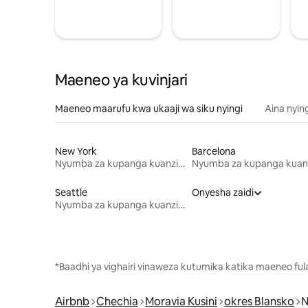
Maeneo ya kuvinjari
Maeneo maarufu kwa ukaaji wa siku nyingi
Aina nyin
New York
Barcelona
Nyumba za kupanga kuanzia mwezi mmoja
Seattle
Onyesha zaidi
Nyumba za kupanga kuanzia mwezi mmoja
*Baadhi ya vighairi vinaweza kutumika katika maeneo fu
Airbnb
Chechia
Moravia Kusini
okres Blansko
N