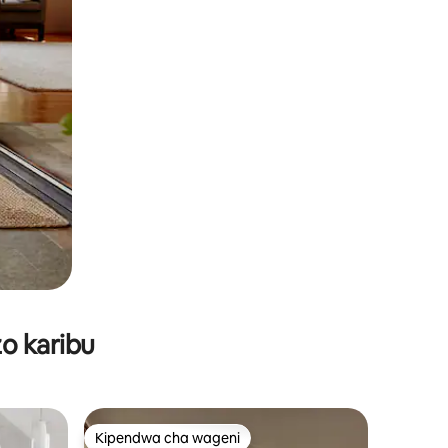
o karibu
Kipendwa cha wageni
Kipendwa cha wageni