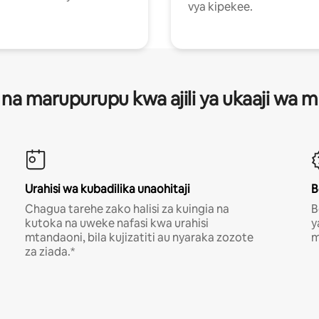
vya kipekee.
 na marupurupu kwa ajili ya ukaaji wa
Urahisi wa kubadilika unaohitaji
B
Chagua tarehe zako halisi za kuingia na
B
kutoka na uweke nafasi kwa urahisi
y
mtandaoni, bila kujizatiti au nyaraka zozote
m
za ziada.*