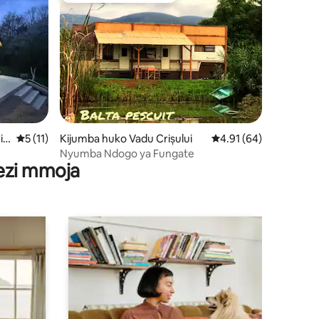
ni 114
iș
Ukadiriaji wa wastani wa 5 kati ya 5, tathmini 11
5 (11)
Kijumba huko Vadu Crișului
Ukadiriaji wa wastani w
4.91 (64)
Nyumba Ndogo ya Fungate
wezi mmoja