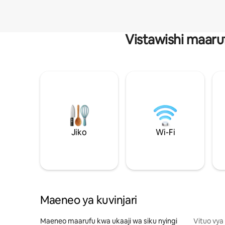
Vistawishi maaru
Jiko
Wi-Fi
Maeneo ya kuvinjari
Maeneo maarufu kwa ukaaji wa siku nyingi
Vituo vya