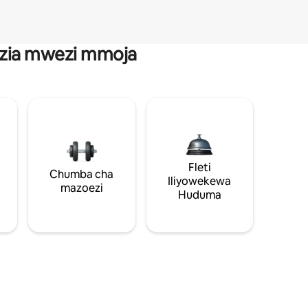
anzia mwezi mmoja
Fleti
Chumba cha
Iliyowekewa
mazoezi
Huduma