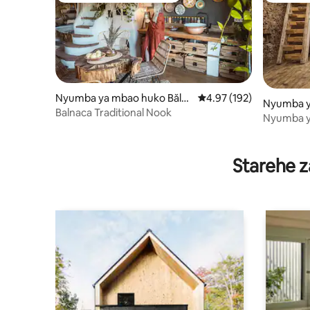
Nyumba ya mbao huko Băln
Ukadiriaji wa wastani wa
4.97 (192)
Nyumba y
aca
Balnaca Traditional Nook
Groși
Nyumba ya
Starehe z