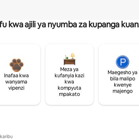
fu kwa ajili ya nyumba za kupanga ku
Meza ya
Maegesho ya
Inafaa kwa
kufanyia kazi
bila malipo
wanyama
kwa
kwenye
vipenzi
kompyuta
majengo
mpakato
 karibu