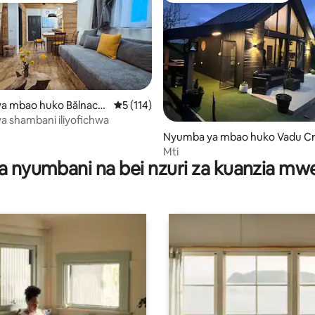
 4.97 kati ya 5, tathmini 192
a mbao huko Bălnaca-
Ukadiriaji wa wastani wa 5 kati ya 5, tathmi
5 (114)
 shambani iliyofichwa
Nyumba ya mbao huko Vadu Cr
ului
Mti
a nyumbani na bei nzuri za kuanzia m