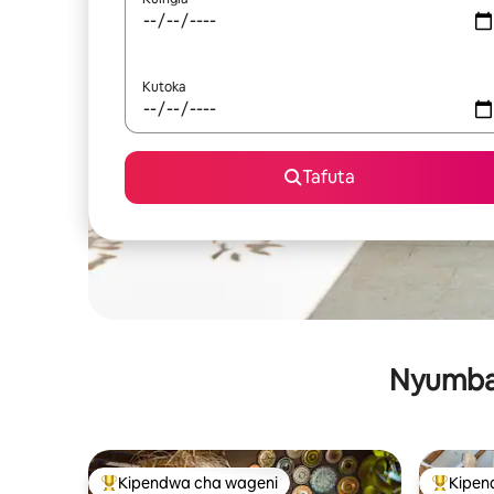
Kutoka
Tafuta
Nyumba 
Kipendwa cha wageni
Kipen
Kipendwa maarufu cha wageni
Kipendw