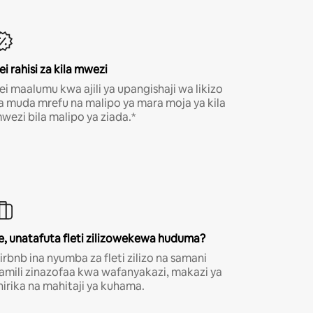
ei rahisi za kila mwezi
ei maalumu kwa ajili ya upangishaji wa likizo
a muda mrefu na malipo ya mara moja ya kila
wezi bila malipo ya ziada.*
e, unatafuta fleti zilizowekewa huduma?
irbnb ina nyumba za fleti zilizo na samani
amili zinazofaa kwa wafanyakazi, makazi ya
hirika na mahitaji ya kuhama.