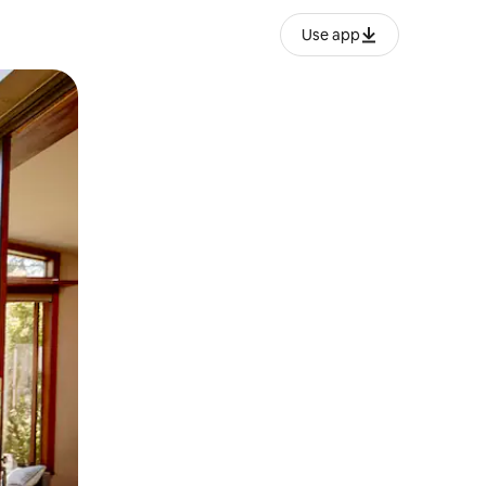
Use app
lezesha kidole kwenye ishara.