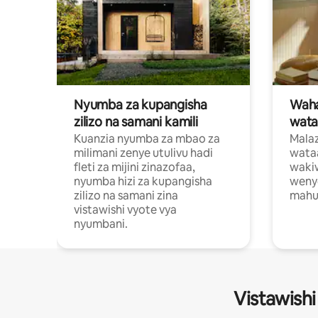
Nyumba za kupangisha
Waham
zilizo na samani kamili
wata
Kuanzia nyumba za mbao za
Malaz
milimani zenye utulivu hadi
wata
fleti za mijini zinazofaa,
wakiw
nyumba hizi za kupangisha
weny
zilizo na samani zina
mahus
vistawishi vyote vya
nyumbani.
Vistawishi