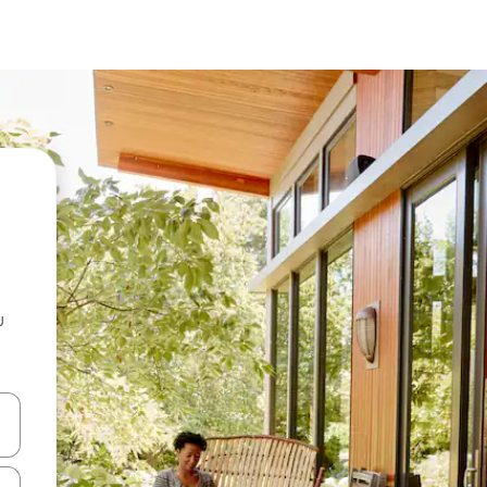
u
 vitufe vya vishale vya juu na chini au uchunguze kwa kugusa au kute