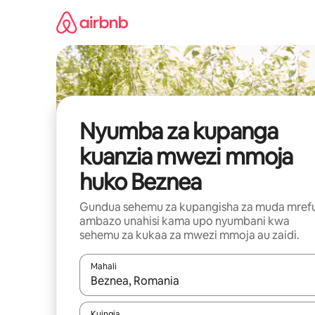
Ruka
kwenda
kwenye
maudhui
Nyumba za kupanga
kuanzia mwezi mmoja
huko Beznea
Gundua sehemu za kupangisha za muda mref
ambazo unahisi kama upo nyumbani kwa
sehemu za kukaa za mwezi mmoja au zaidi.
Mahali
Wakati matokeo yanapatikana, vinjari kwa kutumia
Kuingia