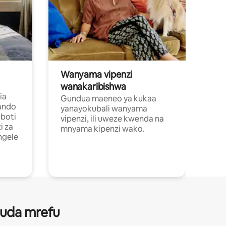
Wanyama vipenzi
wanakaribishwa
ia
Gundua maeneo ya kukaa
ando
yanayokubali wanyama
boti
vipenzi, ili uweze kwenda na
i za
mnyama kipenzi wako.
ngele
 muda mrefu