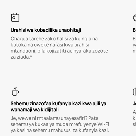
Urahisi wa kubadilika unaohitaji
B
Chagua tarehe zako halisi za kuingia na
B
kutoka na uweke nafasi kwa urahisi
y
mtandaoni, bila kujizatiti au nyaraka zozote
m
za ziada.*
Sehemu zinazofaa kufanyia kazi kwa ajili ya
J
wahamaji wa kidijitali
A
Je, wewe ni mtaalamu unayesafiri? Pata
k
sehemu ya kukaa ya muda mrefu yenye Wi-Fi
s
ya kasi na sehemu mahususi za kufanyia kazi.