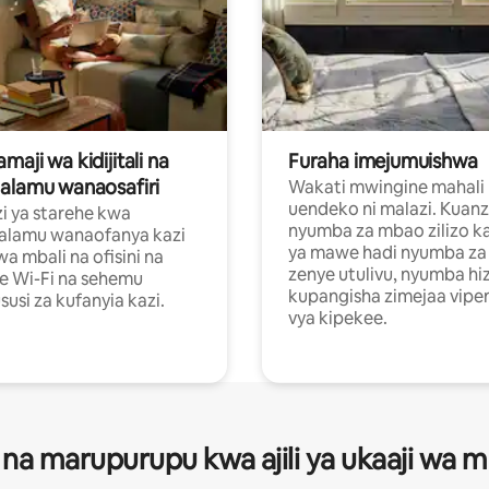
aji wa kidijitali na
Furaha imejumuishwa
alamu wanaosafiri
Wakati mwingine mahali
uendeko ni malazi. Kuanz
i ya starehe kwa
nyumba za mbao zilizo k
alamu wanaofanya kazi
ya mawe hadi nyumba za 
a mbali na ofisini na
zenye utulivu, nyumba hiz
e Wi-Fi na sehemu
kupangisha zimejaa vipe
usi za kufanyia kazi.
vya kipekee.
 na marupurupu kwa ajili ya ukaaji wa