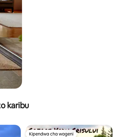
o karibu
Kipendwa cha wageni
Kipendwa cha wageni