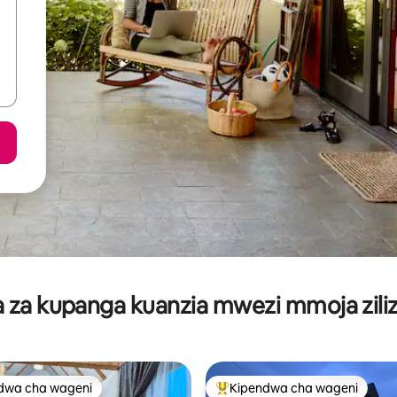
za kupanga kuanzia mwezi mmoja ziliz
dwa cha wageni
Kipendwa cha wageni
a maarufu cha wageni
Kipendwa maarufu cha wageni