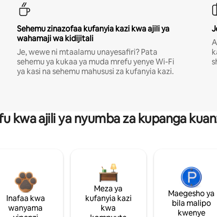
Sehemu zinazofaa kufanyia kazi kwa ajili ya
J
wahamaji wa kidijitali
A
Je, wewe ni mtaalamu unayesafiri? Pata
k
sehemu ya kukaa ya muda mrefu yenye Wi-Fi
s
ya kasi na sehemu mahususi za kufanyia kazi.
fu kwa ajili ya nyumba za kupanga ku
Meza ya
Maegesho ya
Inafaa kwa
kufanyia kazi
bila malipo
wanyama
kwa
kwenye