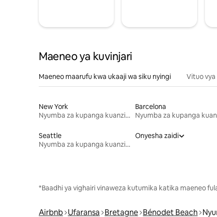
Maeneo ya kuvinjari
Maeneo maarufu kwa ukaaji wa siku nyingi
Vituo vya
New York
Barcelona
Nyumba za kupanga kuanzia mwezi mmoja
Seattle
Onyesha zaidi
Nyumba za kupanga kuanzia mwezi mmoja
*Baadhi ya vighairi vinaweza kutumika katika maeneo fu
Airbnb
Ufaransa
Bretagne
Bénodet Beach
Nyu