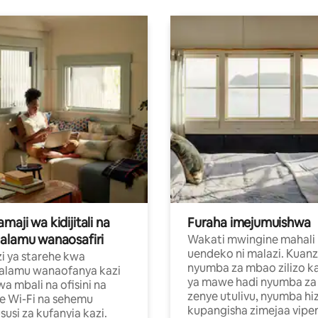
aji wa kidijitali na
Furaha imejumuishwa
alamu wanaosafiri
Wakati mwingine mahali
uendeko ni malazi. Kuanz
i ya starehe kwa
nyumba za mbao zilizo k
alamu wanaofanya kazi
ya mawe hadi nyumba za 
a mbali na ofisini na
zenye utulivu, nyumba hiz
e Wi-Fi na sehemu
kupangisha zimejaa vipe
usi za kufanyia kazi.