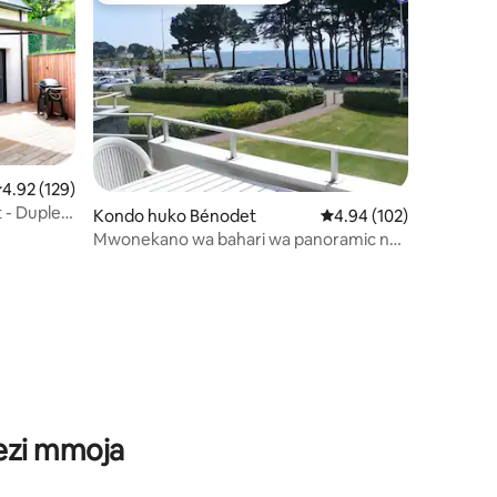
kadiriaji wa wastani wa 4.92 kati ya 5, tathmini 129
4.92 (129)
t - Duplex
Kondo huko Bénodet
Ukadiriaji wa wastani wa
4.94 (102)
Mwonekano wa bahari wa panoramic na
ufukwe mita 50 kutoka
ini 65
wezi mmoja