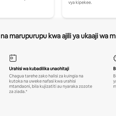
vya kipekee.
 na marupurupu kwa ajili ya ukaaji wa
Urahisi wa kubadilika unaohitaji
B
Chagua tarehe zako halisi za kuingia na
B
kutoka na uweke nafasi kwa urahisi
y
mtandaoni, bila kujizatiti au nyaraka zozote
m
za ziada.*