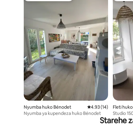
Nyumba huko Bénodet
Ukadiriaji wa wastani w
4.93 (14)
Fleti huk
Nyumba ya kupendeza huko Bénodet
Studio 15
Starehe z