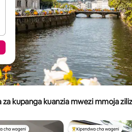
za kupanga kuanzia mwezi mmoja ziliz
a cha wageni
Kipendwa cha wageni
a cha wageni
Kipendwa maarufu cha wageni