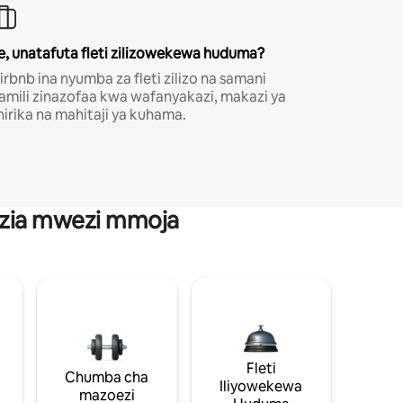
e, unatafuta fleti zilizowekewa huduma?
irbnb ina nyumba za fleti zilizo na samani
amili zinazofaa kwa wafanyakazi, makazi ya
hirika na mahitaji ya kuhama.
anzia mwezi mmoja
Fleti
Chumba cha
Iliyowekewa
mazoezi