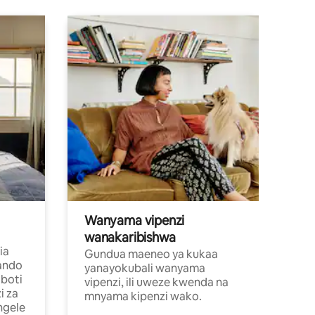
Wanyama vipenzi
wanakaribishwa
ia
Gundua maeneo ya kukaa
ando
yanayokubali wanyama
boti
vipenzi, ili uweze kwenda na
i za
mnyama kipenzi wako.
ngele