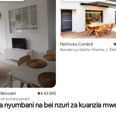
Fleti huko Combrit
U
Bandari ya Sainte-Marine: L 'Élo
& Terrace
a 4.93 kati ya 5, tathmini 14
o Bénodet
Ukadiriaji wa wastani wa 4.92 kati ya 5, tathm
4.92 (65)
0 m kutoka pwani
a nyumbani na bei nzuri za kuanzia m