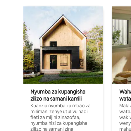
Nyumba za kupangisha
Waham
zilizo na samani kamili
wata
Kuanzia nyumba za mbao za
Malaz
milimani zenye utulivu hadi
wata
fleti za mijini zinazofaa,
wakiw
nyumba hizi za kupangisha
weny
zilizo na samani zina
mahus