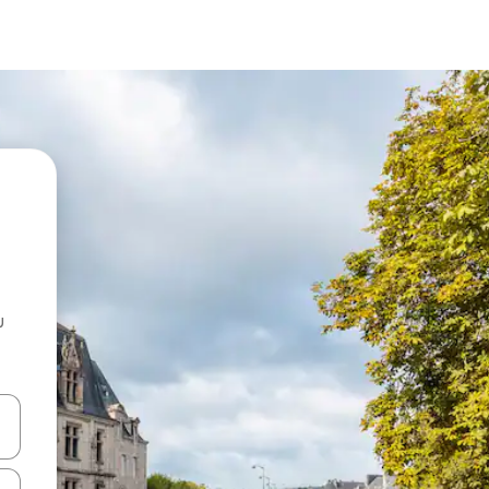
u
 vitufe vya vishale vya juu na chini au uchunguze kwa kugusa au kute