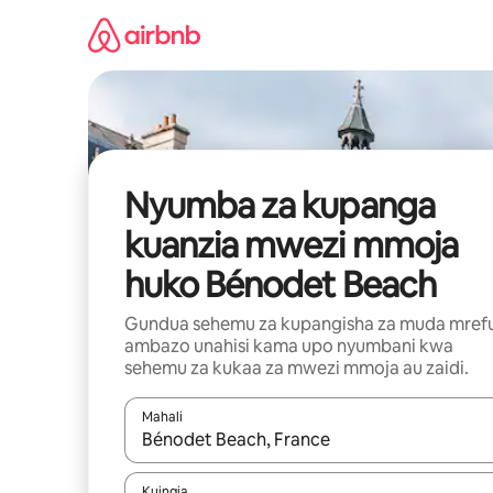
Ruka
kwenda
kwenye
maudhui
Nyumba za kupanga
kuanzia mwezi mmoja
huko Bénodet Beach
Gundua sehemu za kupangisha za muda mref
ambazo unahisi kama upo nyumbani kwa
sehemu za kukaa za mwezi mmoja au zaidi.
Mahali
Wakati matokeo yanapatikana, vinjari kwa kutumia
Kuingia