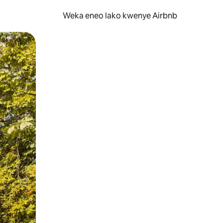
Weka eneo lako kwenye Airbnb
lezesha kidole kwenye ishara.