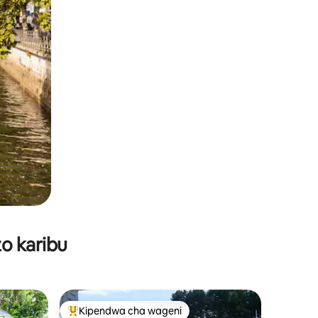
o karibu
Kipendwa cha wageni
Kipendwa maarufu cha wageni