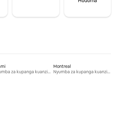
Huduma
ami
Montreal
Nyumba za kupanga kuanzia mwezi mmoja
Nyumba za kupanga kuanzia mwezi mmoja