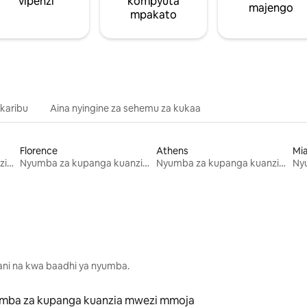
vipenzi
kompyuta
majengo
mpakato
 karibu
Aina nyingine za sehemu za kukaa
Florence
Athens
Mi
Nyumba za kupanga kuanzia mwezi mmoja
Nyumba za kupanga kuanzia mwezi mmoja
Nyumba za kupanga kuanzia mwezi mmoja
lani na kwa baadhi ya nyumba.
mba za kupanga kuanzia mwezi mmoja