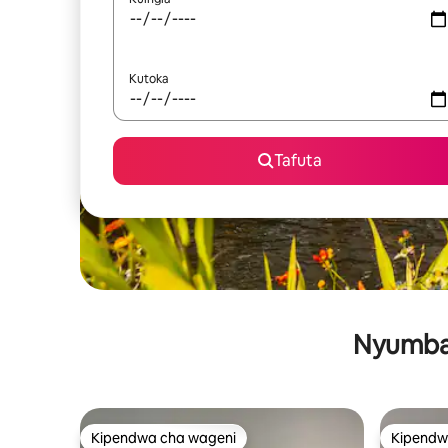
Kutoka
Tafuta
Nyumba 
Kipendwa cha wageni
Kipendw
Kipendwa cha wageni
Kipendw