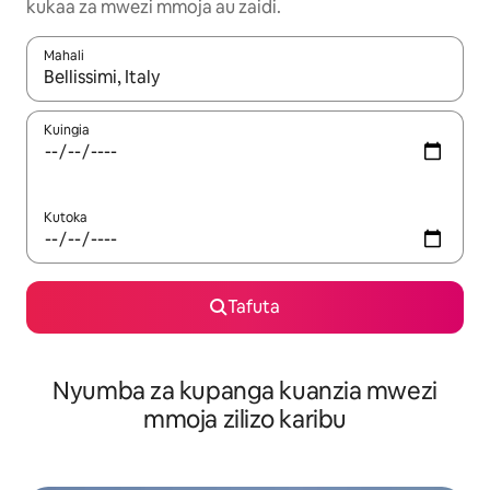
kukaa za mwezi mmoja au zaidi.
Mahali
Wakati matokeo yanapatikana, vinjari kwa kutumia vitufe vya v
Kuingia
Kutoka
Tafuta
Nyumba za kupanga kuanzia mwezi
mmoja zilizo karibu