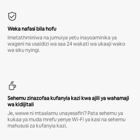
Weka nafasi bila hofu
Imetathminiwa na jumuiya yetu inayoaminika ya
wageni na usaidizi wa saa 24 wakati wa ukaaji wako
wa siku nyingi.
Sehemu zinazofaa kufanyia kazi kwa ajili ya wahamaji
wa kidijitali
Je, wewe ni mtaalamu unayesafiri? Pata sehemu ya
kukaa ya muda mrefu yenye Wi-Fi ya kasi na sehemu
mahususi za kufanyia kazi.