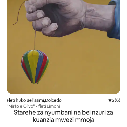
Fleti huko Bellissimi,Dolcedo
Ukadiriaji
5 (6)
"Mirto e Olivo" - fleti Limoni
Starehe za nyumbani na bei nzuri za
kuanzia mwezi mmoja