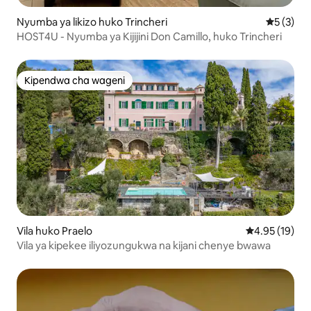
Nyumba ya likizo huko Trincheri
Ukadiriaji
5 (3)
HOST4U - Nyumba ya Kijijini Don Camillo, huko Trincheri
Kipendwa cha wageni
Kipendwa cha wageni
Vila huko Praelo
Ukadiriaji wa 
4.95 (19)
Vila ya kipekee iliyozungukwa na kijani chenye bwawa