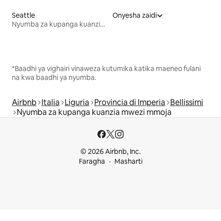
Seattle
Onyesha zaidi
Nyumba za kupanga kuanzia mwezi mmoja
*Baadhi ya vighairi vinaweza kutumika katika maeneo fulani
na kwa baadhi ya nyumba.
Airbnb
Italia
Liguria
Provincia di Imperia
Bellissimi
Nyumba za kupanga kuanzia mwezi mmoja
© 2026 Airbnb, Inc.
Faragha
Masharti