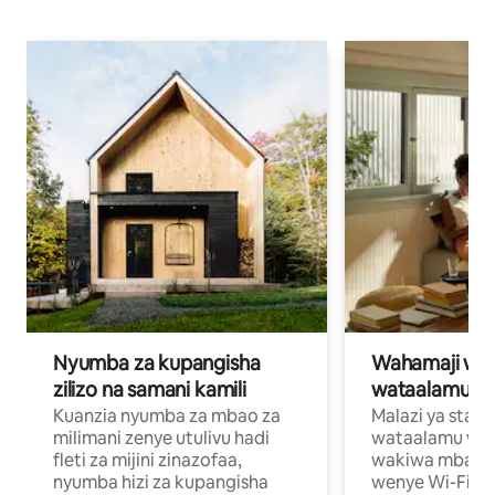
Nyumba za kupangisha
Wahamaji wa ki
zilizo na samani kamili
wataalamu wa
Kuanzia nyumba za mbao za
Malazi ya star
milimani zenye utulivu hadi
wataalamu wan
fleti za mijini zinazofaa,
wakiwa mbali na
nyumba hizi za kupangisha
wenye Wi-Fi n