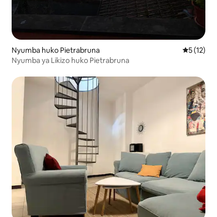
Nyumba huko Pietrabruna
Ukadiriaji 
5 (12)
Nyumba ya Likizo huko Pietrabruna