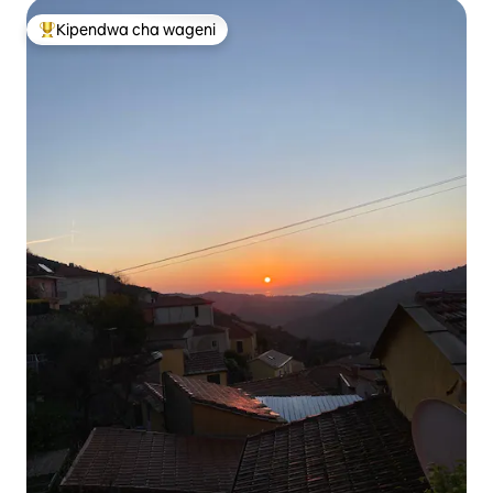
Kipendwa cha wageni
Kipendwa maarufu cha wageni