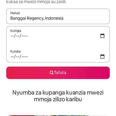
kukaa za mwezi mmoja au zaidi.
Mahali
Wakati matokeo yanapatikana, vinjari kwa kutumia vitufe vya v
Kuingia
Kutoka
Tafuta
Nyumba za kupanga kuanzia mwezi
mmoja zilizo karibu