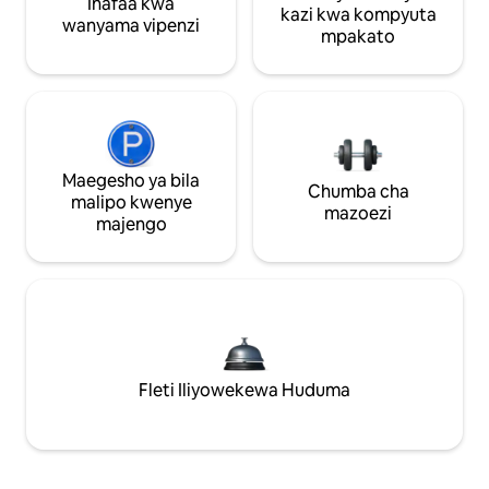
Inafaa kwa
kazi kwa kompyuta
wanyama vipenzi
mpakato
Maegesho ya bila
Chumba cha
malipo kwenye
mazoezi
majengo
Fleti Iliyowekewa Huduma