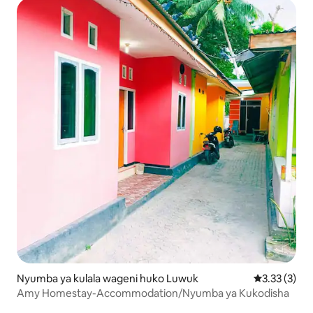
Nyumba ya kulala wageni huko Luwuk
Ukadiriaji wa
3.33 (3)
Amy Homestay-Accommodation/Nyumba ya Kukodisha