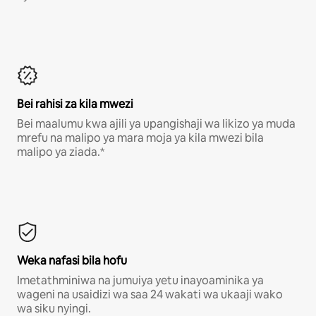
Bei rahisi za kila mwezi
Bei maalumu kwa ajili ya upangishaji wa likizo ya muda
mrefu na malipo ya mara moja ya kila mwezi bila
malipo ya ziada.*
Weka nafasi bila hofu
Imetathminiwa na jumuiya yetu inayoaminika ya
wageni na usaidizi wa saa 24 wakati wa ukaaji wako
wa siku nyingi.