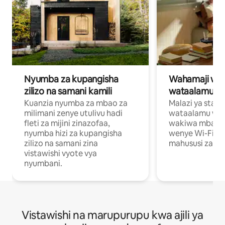
Nyumba za kupangisha
Wahamaji wa ki
zilizo na samani kamili
wataalamu wa
Kuanzia nyumba za mbao za
Malazi ya star
milimani zenye utulivu hadi
wataalamu wan
fleti za mijini zinazofaa,
wakiwa mbali na
nyumba hizi za kupangisha
wenye Wi-Fi n
zilizo na samani zina
mahususi za kuf
vistawishi vyote vya
nyumbani.
Vistawishi na marupurupu kwa ajili ya