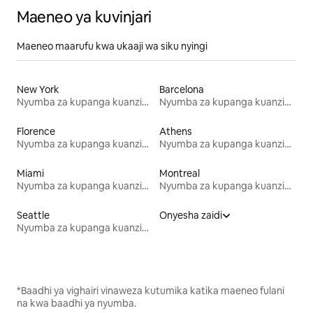
Maeneo ya kuvinjari
Maeneo maarufu kwa ukaaji wa siku nyingi
New York
Barcelona
Nyumba za kupanga kuanzia mwezi mmoja
Nyumba za kupanga kuanzia mwezi mmoja
Florence
Athens
Nyumba za kupanga kuanzia mwezi mmoja
Nyumba za kupanga kuanzia mwezi mmoja
Miami
Montreal
Nyumba za kupanga kuanzia mwezi mmoja
Nyumba za kupanga kuanzia mwezi mmoja
Seattle
Onyesha zaidi
Nyumba za kupanga kuanzia mwezi mmoja
*Baadhi ya vighairi vinaweza kutumika katika maeneo fulani
na kwa baadhi ya nyumba.