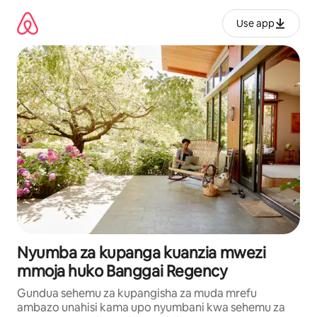
Ruka
kwenda
Use app
kwenye
maudhui
Nyumba za kupanga kuanzia mwezi
mmoja huko Banggai Regency
Gundua sehemu za kupangisha za muda mrefu
ambazo unahisi kama upo nyumbani kwa sehemu za