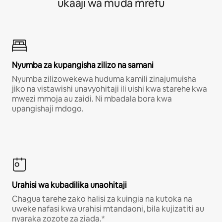
ukaaji wa muda mrefu
Nyumba za kupangisha zilizo na samani
Nyumba zilizowekewa huduma kamili zinajumuisha
jiko na vistawishi unavyohitaji ili uishi kwa starehe kwa
mwezi mmoja au zaidi. Ni mbadala bora kwa
upangishaji mdogo.
Urahisi wa kubadilika unaohitaji
Chagua tarehe zako halisi za kuingia na kutoka na
uweke nafasi kwa urahisi mtandaoni, bila kujizatiti au
nyaraka zozote za ziada.*