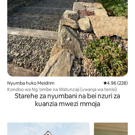
Nyumba huko Meidrim
Ukadiriaji wa w
4.96 (228)
Kondoo wa Ng 'ombe na Watunzaji (uwanja wa tenisi)
Starehe za nyumbani na bei nzuri za
kuanzia mwezi mmoja