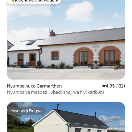
Kipendwa cha wageni
Kipendwa maarufu cha wageni
Nyumba huko Carmarthen
Ukadiriaji wa w
4.95 (132)
Nyumba ya mazoezi, ubadilishaji wa hivi karibuni
Mwenyeji Bingwa
Mwenyeji Bingwa