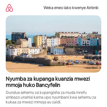
Ruka
kwenda
Weka eneo lako kwenye Airbnb
kwenye
maudhui
Nyumba za kupanga kuanzia mwezi
mmoja huko Bancyfelin
Gundua sehemu za kupangisha za muda mrefu
ambazo unahisi kama upo nyumbani kwa sehemu za
kukaa za mwezi mmoja au zaidi.