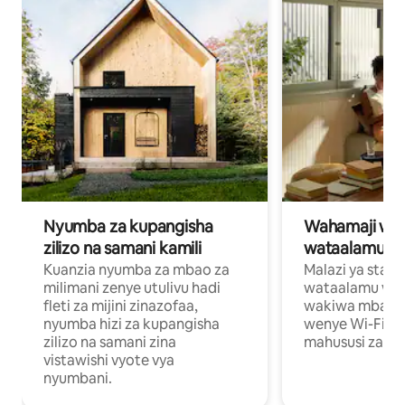
Nyumba za kupangisha
Wahamaji wa ki
zilizo na samani kamili
wataalamu wa
Kuanzia nyumba za mbao za
Malazi ya star
milimani zenye utulivu hadi
wataalamu wan
fleti za mijini zinazofaa,
wakiwa mbali na
nyumba hizi za kupangisha
wenye Wi-Fi n
zilizo na samani zina
mahususi za kuf
vistawishi vyote vya
nyumbani.