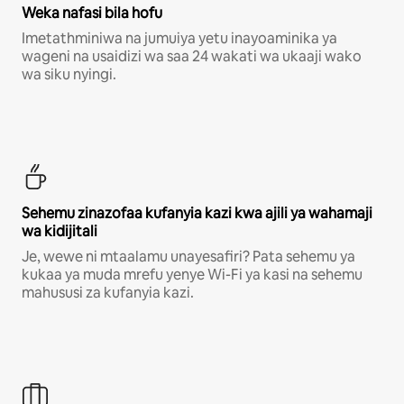
Weka nafasi bila hofu
Imetathminiwa na jumuiya yetu inayoaminika ya
wageni na usaidizi wa saa 24 wakati wa ukaaji wako
wa siku nyingi.
Sehemu zinazofaa kufanyia kazi kwa ajili ya wahamaji
wa kidijitali
Je, wewe ni mtaalamu unayesafiri? Pata sehemu ya
kukaa ya muda mrefu yenye Wi-Fi ya kasi na sehemu
mahususi za kufanyia kazi.