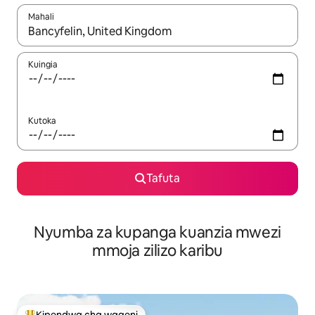
Mahali
Wakati matokeo yanapatikana, vinjari kwa kutumia vitufe vya v
Kuingia
Kutoka
Tafuta
Nyumba za kupanga kuanzia mwezi
mmoja zilizo karibu