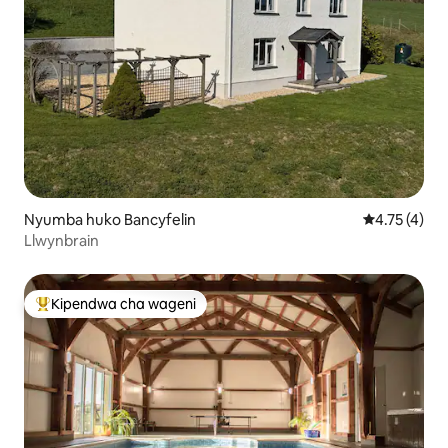
Nyumba huko Bancyfelin
Ukadiriaji wa
4.75 (4)
Llwynbrain
Kipendwa cha wageni
Kipendwa maarufu cha wageni