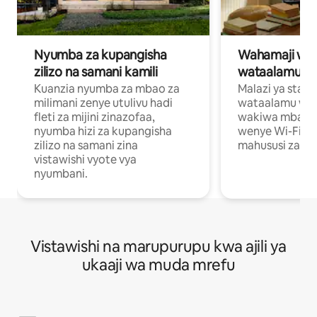
Nyumba za kupangisha
Wahamaji wa ki
zilizo na samani kamili
wataalamu wa
Kuanzia nyumba za mbao za
Malazi ya star
milimani zenye utulivu hadi
wataalamu wan
fleti za mijini zinazofaa,
wakiwa mbali na
nyumba hizi za kupangisha
wenye Wi-Fi n
zilizo na samani zina
mahususi za kuf
vistawishi vyote vya
nyumbani.
Vistawishi na marupurupu kwa ajili ya
ukaaji wa muda mrefu