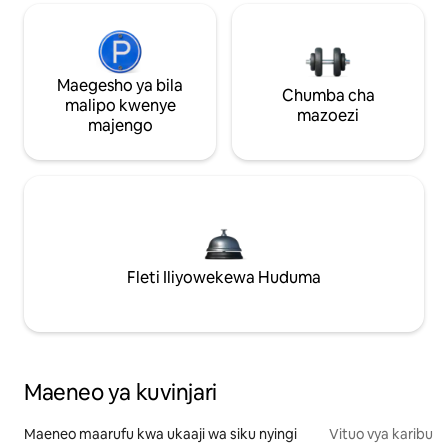
Maegesho ya bila
Chumba cha
malipo kwenye
mazoezi
majengo
Fleti Iliyowekewa Huduma
Maeneo ya kuvinjari
Maeneo maarufu kwa ukaaji wa siku nyingi
Vituo vya karibu