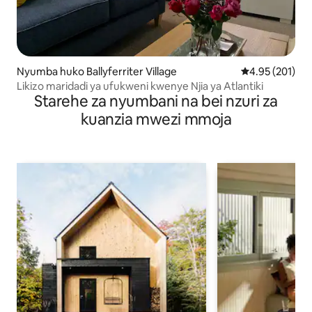
Nyumba huko Ballyferriter Village
Ukadiriaji wa w
4.95 (201)
Likizo maridadi ya ufukweni kwenye Njia ya Atlantiki
Starehe za nyumbani na bei nzuri za
kuanzia mwezi mmoja