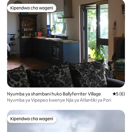
Kipendwa cha wageni
Kipendwa cha wageni
Nyumba ya shambani huko Ballyferriter Village
Ukadiriaji
5 (6)
Nyumba ya Vipepeo kwenye Njia ya Atlantiki ya Pori
Kipendwa cha wageni
Kipendwa cha wageni