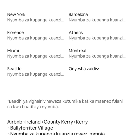
New York
Barcelona
Nyumba za kupanga kuanzia mwezi mmoja
Nyumba za kupanga kuanzia mwezi mmoja
Florence
Athens
Nyumba za kupanga kuanzia mwezi mmoja
Nyumba za kupanga kuanzia mwezi mmoja
Miami
Montreal
Nyumba za kupanga kuanzia mwezi mmoja
Nyumba za kupanga kuanzia mwezi mmoja
Seattle
Onyesha zaidi
Nyumba za kupanga kuanzia mwezi mmoja
*Baadhi ya vighairi vinaweza kutumika katika maeneo fulani
na kwa baadhi ya nyumba.
Airbnb
Ireland
County Kerry
Kerry
Ballyferriter Village
Nyumba za kupanga kuanzia mwezi mmoja