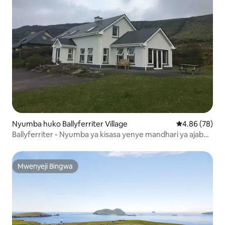
Nyumba huko Ballyferriter Village
Ukadiriaji wa 
4.86 (78)
Ballyferriter - Nyumba ya kisasa yenye mandhari ya ajabu
ya bahari
Mwenyeji Bingwa
Mwenyeji Bingwa