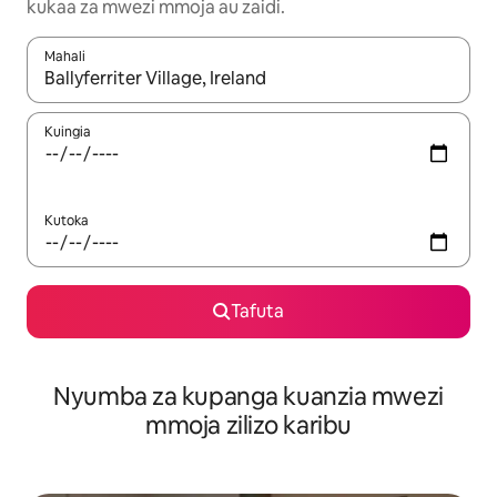
kukaa za mwezi mmoja au zaidi.
Mahali
Wakati matokeo yanapatikana, vinjari kwa kutumia vitufe vya v
Kuingia
Kutoka
Tafuta
Nyumba za kupanga kuanzia mwezi
mmoja zilizo karibu