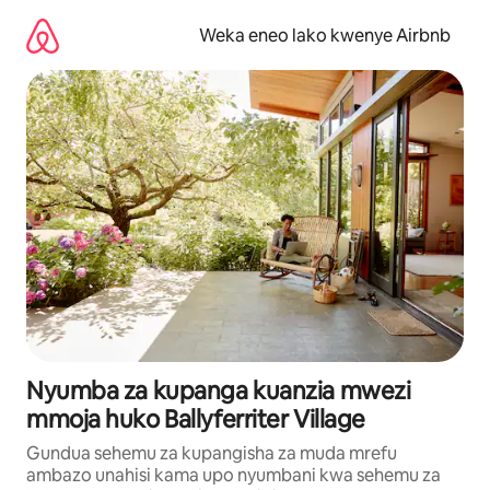
Ruka
kwenda
Weka eneo lako kwenye Airbnb
kwenye
maudhui
Nyumba za kupanga kuanzia mwezi
mmoja huko Ballyferriter Village
Gundua sehemu za kupangisha za muda mrefu
ambazo unahisi kama upo nyumbani kwa sehemu za