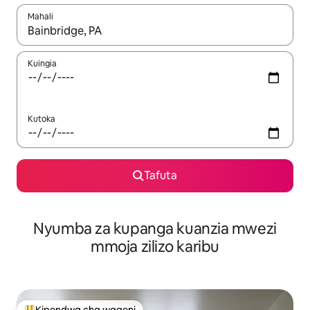
Mahali
Wakati matokeo yanapatikana, vinjari kwa kutumia vitufe vya v
Kuingia
Kutoka
Tafuta
Nyumba za kupanga kuanzia mwezi
mmoja zilizo karibu