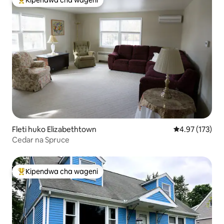
Kipendwa cha wageni
Kipendwa maarufu cha wageni
Fleti huko Elizabethtown
Ukadiriaji wa w
4.97 (173)
Cedar na Spruce
Kipendwa cha wageni
Kipendwa maarufu cha wageni