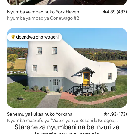
Nyumba ya mbao huko York Haven
Ukadiriaji wa w
4.89 (437)
Nyumba ya mbao ya Conewago #2
Kipendwa cha wageni
Kipendwa maarufu cha wageni
Sehemu ya kukaa huko Yorkana
Ukadiriaji wa w
4.93 (173)
Nyumba maarufu ya "Viatu" yenye Beseni la Kuogea,
Starehe za nyumbani na bei nzuri za
Meko na Michezo ya Arcade!