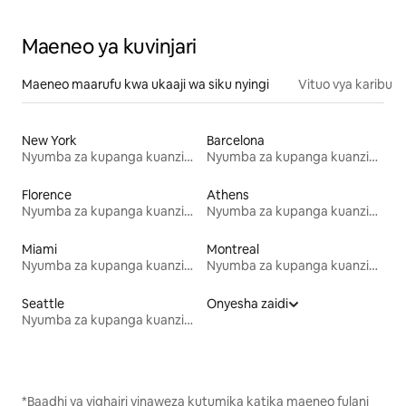
Maeneo ya kuvinjari
Maeneo maarufu kwa ukaaji wa siku nyingi
Vituo vya karibu
New York
Barcelona
Nyumba za kupanga kuanzia mwezi mmoja
Nyumba za kupanga kuanzia mwezi mmoja
Florence
Athens
Nyumba za kupanga kuanzia mwezi mmoja
Nyumba za kupanga kuanzia mwezi mmoja
Miami
Montreal
Nyumba za kupanga kuanzia mwezi mmoja
Nyumba za kupanga kuanzia mwezi mmoja
Seattle
Onyesha zaidi
Nyumba za kupanga kuanzia mwezi mmoja
*Baadhi ya vighairi vinaweza kutumika katika maeneo fulani