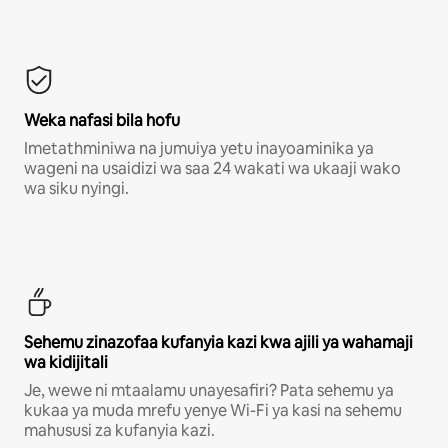
Weka nafasi bila hofu
Imetathminiwa na jumuiya yetu inayoaminika ya
wageni na usaidizi wa saa 24 wakati wa ukaaji wako
wa siku nyingi.
Sehemu zinazofaa kufanyia kazi kwa ajili ya wahamaji
wa kidijitali
Je, wewe ni mtaalamu unayesafiri? Pata sehemu ya
kukaa ya muda mrefu yenye Wi-Fi ya kasi na sehemu
mahususi za kufanyia kazi.