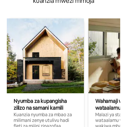
kuanzia mwezi mmoja
Nyumba za kupangisha
Wahamaji wa ki
zilizo na samani kamili
wataalamu wa
Kuanzia nyumba za mbao za
Malazi ya star
milimani zenye utulivu hadi
wataalamu wan
fleti za mijini zinazofaa,
wakiwa mbali na