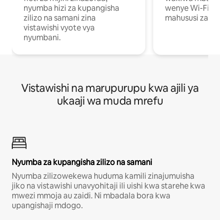
nyumba hizi za kupangisha
wenye Wi-Fi n
zilizo na samani zina
mahususi za kuf
vistawishi vyote vya
nyumbani.
Vistawishi na marupurupu kwa ajili ya
ukaaji wa muda mrefu
Nyumba za kupangisha zilizo na samani
Nyumba zilizowekewa huduma kamili zinajumuisha
jiko na vistawishi unavyohitaji ili uishi kwa starehe kwa
mwezi mmoja au zaidi. Ni mbadala bora kwa
upangishaji mdogo.