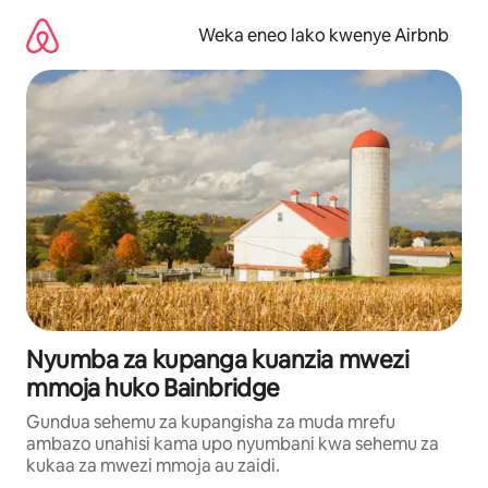
Ruka
kwenda
Weka eneo lako kwenye Airbnb
kwenye
maudhui
Nyumba za kupanga kuanzia mwezi
mmoja huko Bainbridge
Gundua sehemu za kupangisha za muda mrefu
ambazo unahisi kama upo nyumbani kwa sehemu za
kukaa za mwezi mmoja au zaidi.