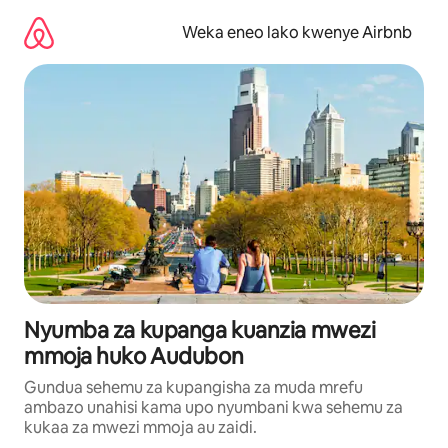
Ruka
kwenda
Weka eneo lako kwenye Airbnb
kwenye
maudhui
Nyumba za kupanga kuanzia mwezi
mmoja huko Audubon
Gundua sehemu za kupangisha za muda mrefu
ambazo unahisi kama upo nyumbani kwa sehemu za
kukaa za mwezi mmoja au zaidi.