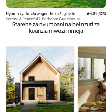
Nyumba ya kulala wageni huko Eagleville
Ukadiriaji wa w
4.81 (323)
Serene & Peaceful 2-Bedroom Guesthouse
Starehe za nyumbani na bei nzuri za
kuanzia mwezi mmoja