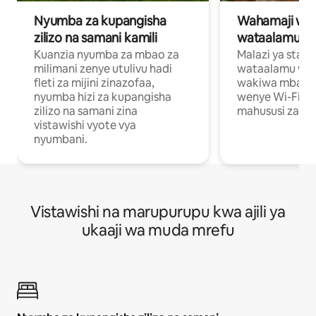
Nyumba za kupangisha
Wahamaji wa ki
zilizo na samani kamili
wataalamu wa
Kuanzia nyumba za mbao za
Malazi ya star
milimani zenye utulivu hadi
wataalamu wan
fleti za mijini zinazofaa,
wakiwa mbali na
nyumba hizi za kupangisha
wenye Wi-Fi n
zilizo na samani zina
mahususi za kuf
vistawishi vyote vya
nyumbani.
Vistawishi na marupurupu kwa ajili ya
ukaaji wa muda mrefu