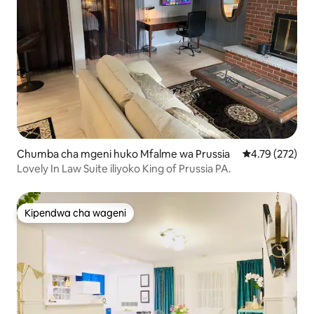
Chumba cha mgeni huko Mfalme wa Prussia
Ukadiriaji wa w
4.79 (272)
Lovely In Law Suite iliyoko King of Prussia PA.
Kipendwa cha wageni
Kipendwa cha wageni