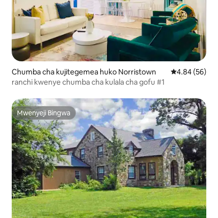
Chumba cha kujitegemea huko Norristown
Ukadiriaji wa 
4.84 (56)
ranchi kwenye chumba cha kulala cha gofu #1
Mwenyeji Bingwa
Mwenyeji Bingwa