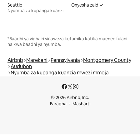
Seattle
Onyesha zaidi
Nyumba za kupanga kuanzia mwezi mmoja
*Baadhi ya vighairi vinaweza kutumika katika maeneo fulani
na kwa baadhi ya nyumba.
Airbnb
Marekani
Pennsylvania
Montgomery County
Audubon
Nyumba za kupanga kuanzia mwezi mmoja
© 2026 Airbnb, Inc.
Faragha
Masharti