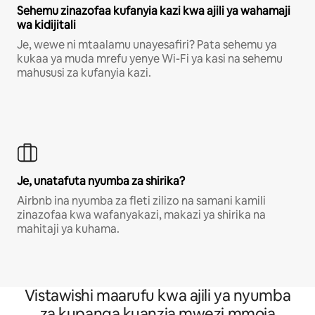
Sehemu zinazofaa kufanyia kazi kwa ajili ya wahamaji
wa kidijitali
Je, wewe ni mtaalamu unayesafiri? Pata sehemu ya
kukaa ya muda mrefu yenye Wi-Fi ya kasi na sehemu
mahususi za kufanyia kazi.
Je, unatafuta nyumba za shirika?
Airbnb ina nyumba za fleti zilizo na samani kamili
zinazofaa kwa wafanyakazi, makazi ya shirika na
mahitaji ya kuhama.
Vistawishi maarufu kwa ajili ya nyumba
za kupanga kuanzia mwezi mmoja