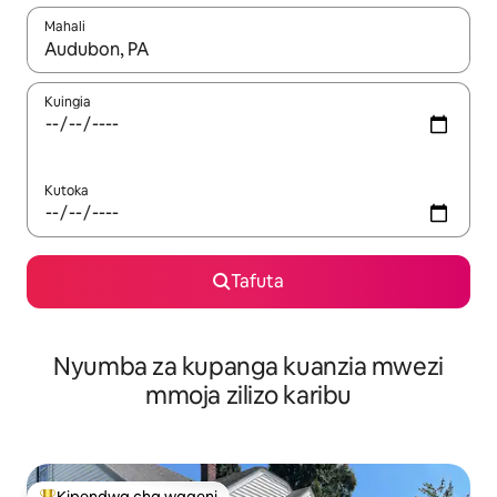
Mahali
Wakati matokeo yanapatikana, vinjari kwa kutumia vitufe vya v
Kuingia
Kutoka
Tafuta
Nyumba za kupanga kuanzia mwezi
mmoja zilizo karibu