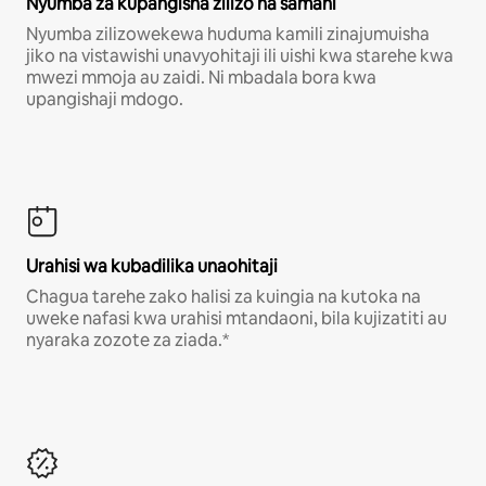
Nyumba za kupangisha zilizo na samani
Nyumba zilizowekewa huduma kamili zinajumuisha
jiko na vistawishi unavyohitaji ili uishi kwa starehe kwa
mwezi mmoja au zaidi. Ni mbadala bora kwa
upangishaji mdogo.
Urahisi wa kubadilika unaohitaji
Chagua tarehe zako halisi za kuingia na kutoka na
uweke nafasi kwa urahisi mtandaoni, bila kujizatiti au
nyaraka zozote za ziada.*