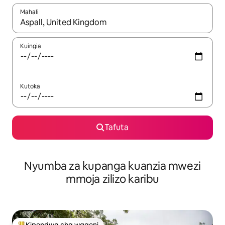
Mahali
Wakati matokeo yanapatikana, vinjari kwa kutumia vitufe vya v
Kuingia
Kutoka
Tafuta
Nyumba za kupanga kuanzia mwezi
mmoja zilizo karibu