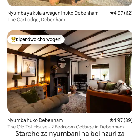
Nyumba ya kulala wageni huko Debenham
Ukadiriaji wa 
4.97 (62)
The Cartlodge, Debenham
Kipendwa cha wageni
Kipendwa maarufu cha wageni
Nyumba huko Debenham
Ukadiriaji wa 
4.97 (89)
The Old Toll House - 2 Bedroom Cottage in Debenham
Starehe za nyumbani na bei nzuri za