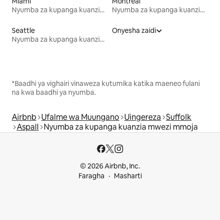
Miami
Montreal
Nyumba za kupanga kuanzia mwezi mmoja
Nyumba za kupanga kuanzia mwezi mmoja
Seattle
Onyesha zaidi
Nyumba za kupanga kuanzia mwezi mmoja
*Baadhi ya vighairi vinaweza kutumika katika maeneo fulani
na kwa baadhi ya nyumba.
Airbnb
Ufalme wa Muungano
Uingereza
Suffolk
Aspall
Nyumba za kupanga kuanzia mwezi mmoja
© 2026 Airbnb, Inc.
Faragha
Masharti