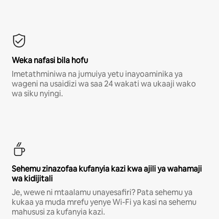
Weka nafasi bila hofu
Imetathminiwa na jumuiya yetu inayoaminika ya
wageni na usaidizi wa saa 24 wakati wa ukaaji wako
wa siku nyingi.
Sehemu zinazofaa kufanyia kazi kwa ajili ya wahamaji
wa kidijitali
Je, wewe ni mtaalamu unayesafiri? Pata sehemu ya
kukaa ya muda mrefu yenye Wi-Fi ya kasi na sehemu
mahususi za kufanyia kazi.