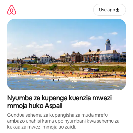
Ruka
kwenda
Use app
kwenye
maudhui
Nyumba za kupanga kuanzia mwezi
mmoja huko Aspall
Gundua sehemu za kupangisha za muda mrefu
ambazo unahisi kama upo nyumbani kwa sehemu za
kukaa za mwezi mmoja au zaidi.