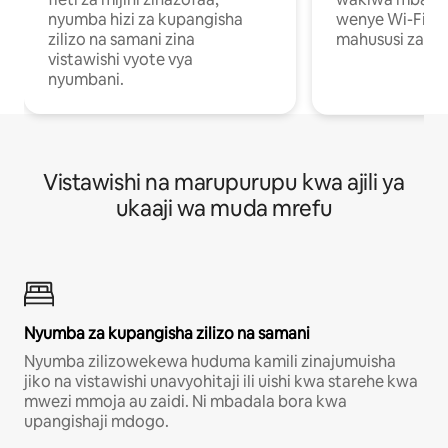
nyumba hizi za kupangisha
wenye Wi-Fi n
zilizo na samani zina
mahususi za kuf
vistawishi vyote vya
nyumbani.
Vistawishi na marupurupu kwa ajili ya
ukaaji wa muda mrefu
Nyumba za kupangisha zilizo na samani
Nyumba zilizowekewa huduma kamili zinajumuisha
jiko na vistawishi unavyohitaji ili uishi kwa starehe kwa
mwezi mmoja au zaidi. Ni mbadala bora kwa
upangishaji mdogo.