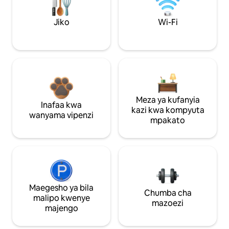
Jiko
Wi-Fi
Meza ya kufanyia
Inafaa kwa
kazi kwa kompyuta
wanyama vipenzi
mpakato
Maegesho ya bila
Chumba cha
malipo kwenye
mazoezi
majengo