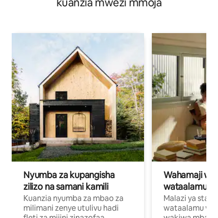
kuanzia mwezi mmoja
Nyumba za kupangisha
Wahamaji wa ki
zilizo na samani kamili
wataalamu wa
Kuanzia nyumba za mbao za
Malazi ya star
milimani zenye utulivu hadi
wataalamu wan
fleti za mijini zinazofaa,
wakiwa mbali na