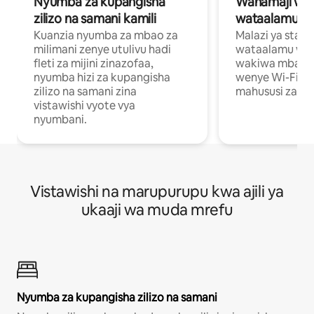
Nyumba za kupangisha
Wahamaji wa ki
zilizo na samani kamili
wataalamu wa
Kuanzia nyumba za mbao za
Malazi ya star
milimani zenye utulivu hadi
wataalamu wan
fleti za mijini zinazofaa,
wakiwa mbali na
nyumba hizi za kupangisha
wenye Wi-Fi n
zilizo na samani zina
mahususi za kuf
vistawishi vyote vya
nyumbani.
Vistawishi na marupurupu kwa ajili ya
ukaaji wa muda mrefu
Nyumba za kupangisha zilizo na samani