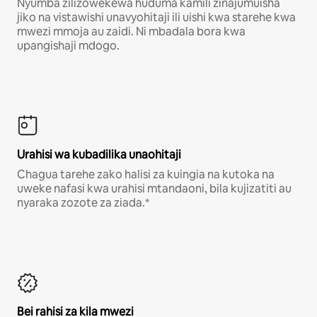
Nyumba zilizowekewa huduma kamili zinajumuisha
jiko na vistawishi unavyohitaji ili uishi kwa starehe kwa
mwezi mmoja au zaidi. Ni mbadala bora kwa
upangishaji mdogo.
Urahisi wa kubadilika unaohitaji
Chagua tarehe zako halisi za kuingia na kutoka na
uweke nafasi kwa urahisi mtandaoni, bila kujizatiti au
nyaraka zozote za ziada.*
Bei rahisi za kila mwezi