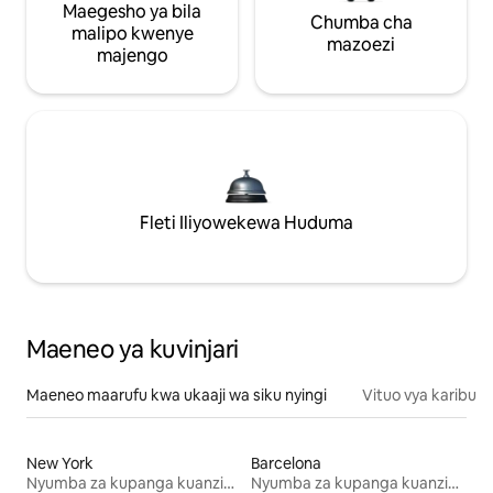
Maegesho ya bila
Chumba cha
malipo kwenye
mazoezi
majengo
Fleti Iliyowekewa Huduma
Maeneo ya kuvinjari
Maeneo maarufu kwa ukaaji wa siku nyingi
Vituo vya karibu
New York
Barcelona
Nyumba za kupanga kuanzia mwezi mmoja
Nyumba za kupanga kuanzia mwezi mmoja