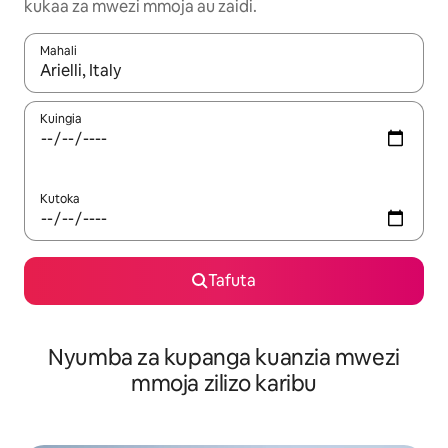
kukaa za mwezi mmoja au zaidi.
Mahali
Wakati matokeo yanapatikana, vinjari kwa kutumia vitufe vya v
Kuingia
Kutoka
Tafuta
Nyumba za kupanga kuanzia mwezi
mmoja zilizo karibu