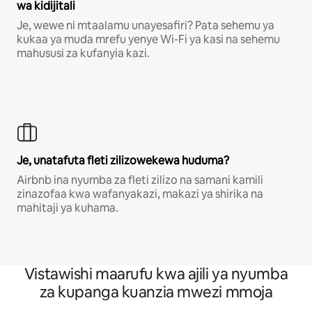
wa kidijitali
Je, wewe ni mtaalamu unayesafiri? Pata sehemu ya
kukaa ya muda mrefu yenye Wi-Fi ya kasi na sehemu
mahususi za kufanyia kazi.
Je, unatafuta fleti zilizowekewa huduma?
Airbnb ina nyumba za fleti zilizo na samani kamili
zinazofaa kwa wafanyakazi, makazi ya shirika na
mahitaji ya kuhama.
Vistawishi maarufu kwa ajili ya nyumba
za kupanga kuanzia mwezi mmoja