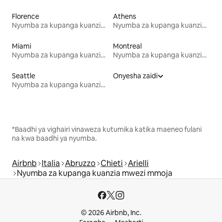
Florence
Athens
Nyumba za kupanga kuanzia mwezi mmoja
Nyumba za kupanga kuanzia mwezi mmoja
Miami
Montreal
Nyumba za kupanga kuanzia mwezi mmoja
Nyumba za kupanga kuanzia mwezi mmoja
Seattle
Onyesha zaidi
Nyumba za kupanga kuanzia mwezi mmoja
*Baadhi ya vighairi vinaweza kutumika katika maeneo fulani
na kwa baadhi ya nyumba.
Airbnb
Italia
Abruzzo
Chieti
Arielli
Nyumba za kupanga kuanzia mwezi mmoja
© 2026 Airbnb, Inc.