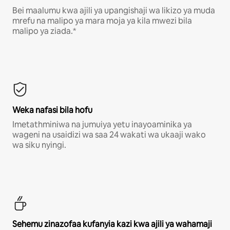
Bei maalumu kwa ajili ya upangishaji wa likizo ya muda
mrefu na malipo ya mara moja ya kila mwezi bila
malipo ya ziada.*
Weka nafasi bila hofu
Imetathminiwa na jumuiya yetu inayoaminika ya
wageni na usaidizi wa saa 24 wakati wa ukaaji wako
wa siku nyingi.
Sehemu zinazofaa kufanyia kazi kwa ajili ya wahamaji