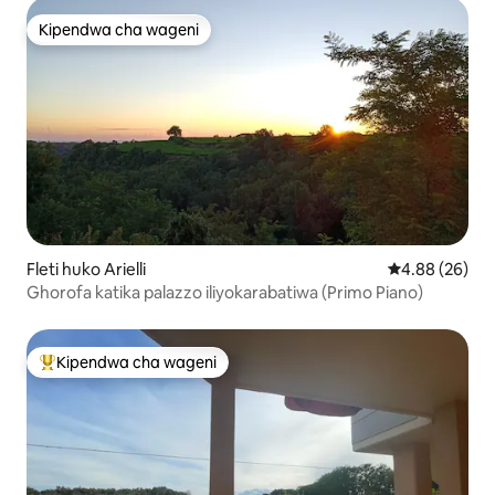
Kipendwa cha wageni
Kipendwa cha wageni
Fleti huko Arielli
Ukadiriaji wa 
4.88 (26)
Ghorofa katika palazzo iliyokarabatiwa (Primo Piano)
Kipendwa cha wageni
Kipendwa maarufu cha wageni