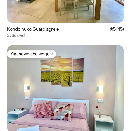
Kondo huko Guardiagrele
Ukadiriaji 
5 (45)
37Suited
Kipendwa cha wageni
Kipendwa cha wageni