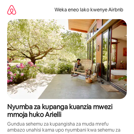
Ruka
kwenda
Weka eneo lako kwenye Airbnb
kwenye
maudhui
Nyumba za kupanga kuanzia mwezi
mmoja huko Arielli
Gundua sehemu za kupangisha za muda mrefu
ambazo unahisi kama upo nyumbani kwa sehemu za