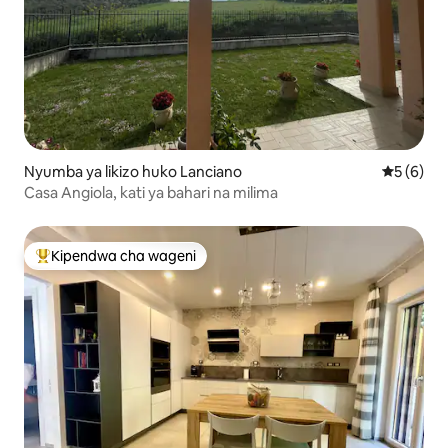
Nyumba ya likizo huko Lanciano
Ukadiriaji
5 (6)
Casa Angiola, kati ya bahari na milima
Kipendwa cha wageni
Kipendwa maarufu cha wageni