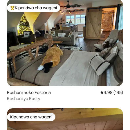
Kipendwa cha wageni
Kipendwa maarufu cha wageni
Roshani huko Fostoria
Ukadiriaji wa w
4.98 (145)
Roshani ya Rusty
Kipendwa cha wageni
Kipendwa cha wageni