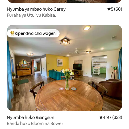
Nyumba ya mbao huko Carey
Ukadiriaji 
5 (60)
Furaha ya Utulivu Kabisa.
Kipendwa cha wageni
Kipendwa maarufu cha wageni
Nyumba huko Risingsun
Ukadiriaji wa w
4.97 (333)
Banda huko Bloom na Bower