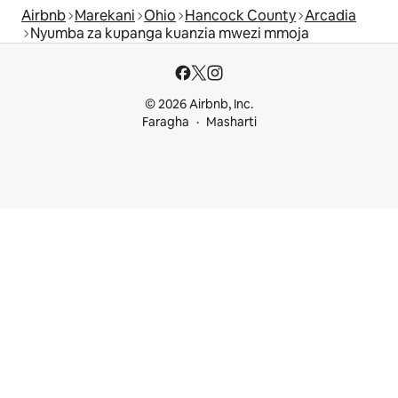
Airbnb
Marekani
Ohio
Hancock County
Arcadia
Nyumba za kupanga kuanzia mwezi mmoja
© 2026 Airbnb, Inc.
Faragha
Masharti