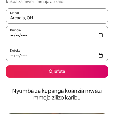
kukaa za mwezi mmoja au zaidi.
Mahali
Wakati matokeo yanapatikana, vinjari kwa kutumia vitufe vya v
Kuingia
Kutoka
Tafuta
Nyumba za kupanga kuanzia mwezi
mmoja zilizo karibu