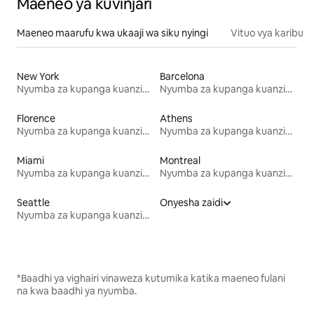
Maeneo ya kuvinjari
Maeneo maarufu kwa ukaaji wa siku nyingi
Vituo vya karibu
New York
Barcelona
Nyumba za kupanga kuanzia mwezi mmoja
Nyumba za kupanga kuanzia mwezi mmoja
Florence
Athens
Nyumba za kupanga kuanzia mwezi mmoja
Nyumba za kupanga kuanzia mwezi mmoja
Miami
Montreal
Nyumba za kupanga kuanzia mwezi mmoja
Nyumba za kupanga kuanzia mwezi mmoja
Seattle
Onyesha zaidi
Nyumba za kupanga kuanzia mwezi mmoja
*Baadhi ya vighairi vinaweza kutumika katika maeneo fulani
na kwa baadhi ya nyumba.