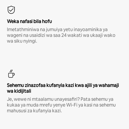
Weka nafasi bila hofu
Imetathminiwa na jumuiya yetu inayoaminika ya
wageni na usaidizi wa saa 24 wakati wa ukaaji wako
wa siku nyingi.
Sehemu zinazofaa kufanyia kazi kwa ajili ya wahamaji
wa kidijitali
Je, wewe ni mtaalamu unayesafiri? Pata sehemu ya
kukaa ya muda mrefu yenye Wi-Fi ya kasi na sehemu
mahususi za kufanyia kazi.