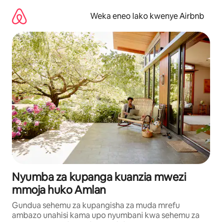
Ruka
kwenda
Weka eneo lako kwenye Airbnb
kwenye
maudhui
Nyumba za kupanga kuanzia mwezi
mmoja huko Amlan
Gundua sehemu za kupangisha za muda mrefu
ambazo unahisi kama upo nyumbani kwa sehemu za