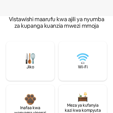
Vistawishi maarufu kwa ajili ya nyumba
za kupanga kuanzia mwezi mmoja
Jiko
Wi-Fi
Meza ya kufanyia
Inafaa kwa
kazi kwa kompyuta
wanyama vipenzi