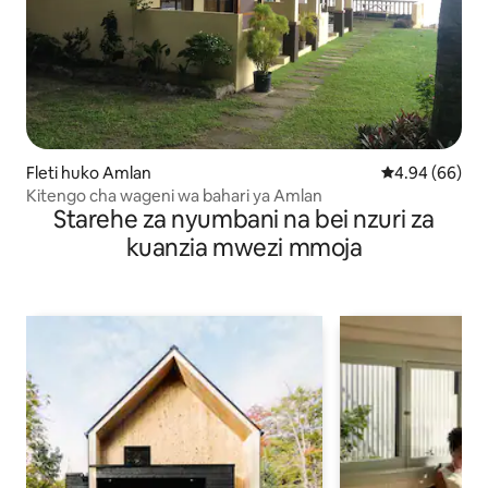
Fleti huko Amlan
Ukadiriaji wa 
4.94 (66)
Kitengo cha wageni wa bahari ya Amlan
Starehe za nyumbani na bei nzuri za
kuanzia mwezi mmoja