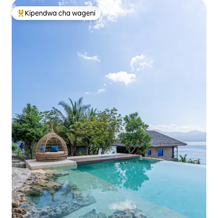
Kipendwa cha wageni
Kipendwa maarufu cha wageni