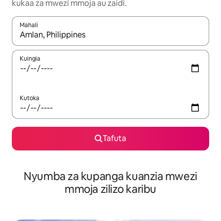
kukaa za mwezi mmoja au zaidi.
Mahali
Wakati matokeo yanapatikana, vinjari kwa kutumia vitufe vya v
Kuingia
Kutoka
Tafuta
Nyumba za kupanga kuanzia mwezi
mmoja zilizo karibu