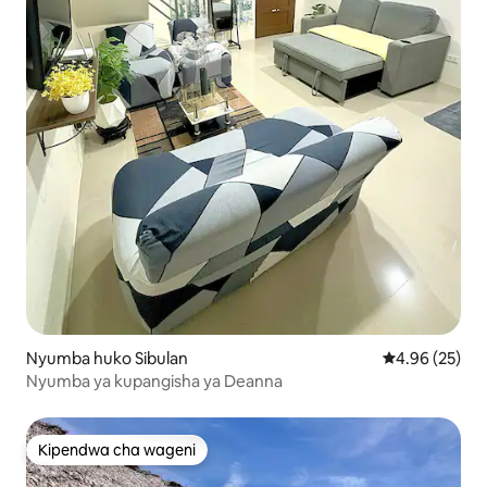
Nyumba huko Sibulan
Ukadiriaji wa 
4.96 (25)
Nyumba ya kupangisha ya Deanna
Kipendwa cha wageni
Kipendwa cha wageni