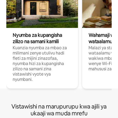
Nyumba za kupangisha
Wahamaji wa ki
zilizo na samani kamili
wataalamu wa
Kuanzia nyumba za mbao za
Malazi ya star
milimani zenye utulivu hadi
wataalamu wan
fleti za mijini zinazofaa,
wakiwa mbali na
nyumba hizi za kupangisha
wenye Wi-Fi n
zilizo na samani zina
mahususi za kuf
vistawishi vyote vya
nyumbani.
Vistawishi na marupurupu kwa ajili ya
ukaaji wa muda mrefu