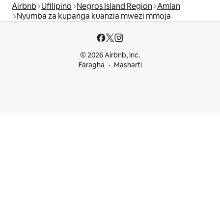
Airbnb
Ufilipino
Negros Island Region
Amlan
Nyumba za kupanga kuanzia mwezi mmoja
© 2026 Airbnb, Inc.
Faragha
Masharti