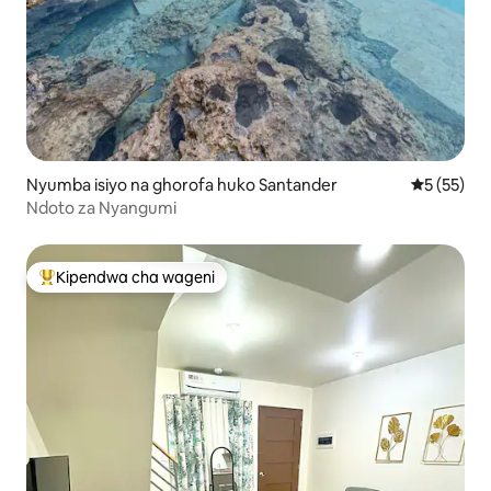
Nyumba isiyo na ghorofa huko Santander
Ukadiriaji 
5 (55)
Ndoto za Nyangumi
Kipendwa cha wageni
Kipendwa maarufu cha wageni