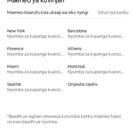
Maeneo ya kuvinjari
Maeneo maarufu kwa ukaaji wa siku nyingi
Vituo vya karibu
New York
Barcelona
Nyumba za kupanga kuanzia mwezi mmoja
Nyumba za kupanga kuanzia mwezi mmoja
Florence
Athens
Nyumba za kupanga kuanzia mwezi mmoja
Nyumba za kupanga kuanzia mwezi mmoja
Miami
Montreal
Nyumba za kupanga kuanzia mwezi mmoja
Nyumba za kupanga kuanzia mwezi mmoja
Seattle
Onyesha zaidi
Nyumba za kupanga kuanzia mwezi mmoja
*Baadhi ya vighairi vinaweza kutumika katika maeneo fulani
na kwa baadhi ya nyumba.