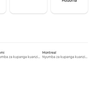
Huduma
ami
Montreal
Nyumba za kupanga kuanzia mwezi mmoja
Nyumba za kupanga kuanzia mwezi mmoja