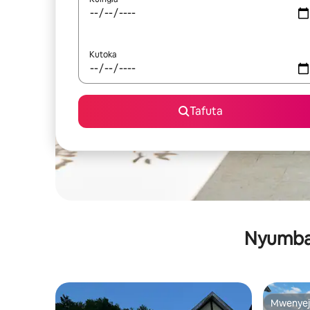
Kutoka
Tafuta
Nyumba 
Mwenyej
Mwenyej