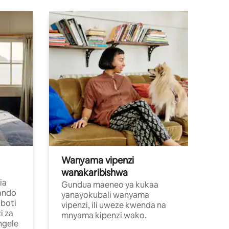
Wanyama vipenzi
wanakaribishwa
ia
Gundua maeneo ya kukaa
ando
yanayokubali wanyama
boti
vipenzi, ili uweze kwenda na
i za
mnyama kipenzi wako.
ngele