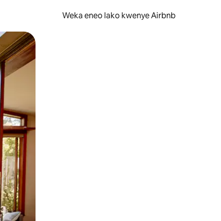
Weka eneo lako kwenye Airbnb
lezesha kidole kwenye ishara.