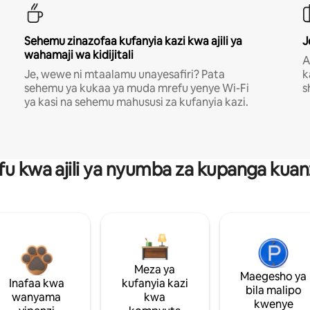
Sehemu zinazofaa kufanyia kazi kwa ajili ya
J
wahamaji wa kidijitali
A
Je, wewe ni mtaalamu unayesafiri? Pata
k
sehemu ya kukaa ya muda mrefu yenye Wi-Fi
s
ya kasi na sehemu mahususi za kufanyia kazi.
fu kwa ajili ya nyumba za kupanga ku
Meza ya
Maegesho ya
Inafaa kwa
kufanyia kazi
bila malipo
wanyama
kwa
kwenye