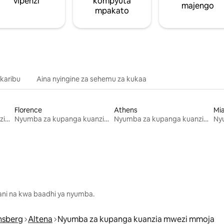
vipenzi
kompyuta
majengo
mpakato
 karibu
Aina nyingine za sehemu za kukaa
Florence
Athens
Mi
Nyumba za kupanga kuanzia mwezi mmoja
Nyumba za kupanga kuanzia mwezi mmoja
Nyumba za kupanga kuanzia mwezi mmoja
lani na kwa baadhi ya nyumba.
nsberg
Altena
Nyumba za kupanga kuanzia mwezi mmoja