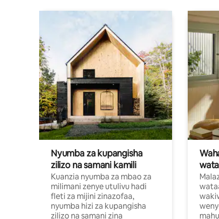
Nyumba za kupangisha
Waham
zilizo na samani kamili
wata
Kuanzia nyumba za mbao za
Malaz
milimani zenye utulivu hadi
wata
fleti za mijini zinazofaa,
wakiw
nyumba hizi za kupangisha
weny
zilizo na samani zina
mahus