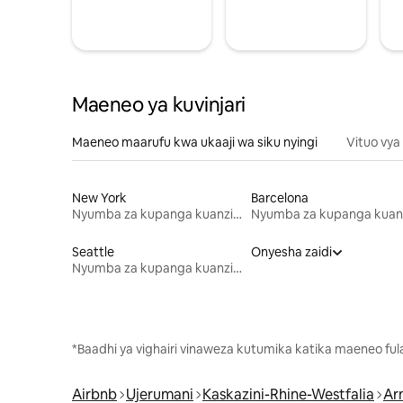
Maeneo ya kuvinjari
Maeneo maarufu kwa ukaaji wa siku nyingi
Vituo vya
New York
Barcelona
Nyumba za kupanga kuanzia mwezi mmoja
Seattle
Onyesha zaidi
Nyumba za kupanga kuanzia mwezi mmoja
*Baadhi ya vighairi vinaweza kutumika katika maeneo fu
Airbnb
Ujerumani
Kaskazini-Rhine-Westfalia
Ar