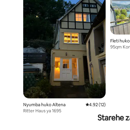
Fleti huk
95qm Kom
Nyumba huko Altena
Ukadiriaji wa wastani w
4.92 (12)
Ritter Haus ya 1695
Starehe z