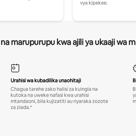
vya kipekee.
 na marupurupu kwa ajili ya ukaaji wa
Urahisi wa kubadilika unaohitaji
B
Chagua tarehe zako halisi za kuingia na
B
kutoka na uweke nafasi kwa urahisi
y
mtandaoni, bila kujizatiti au nyaraka zozote
m
za ziada.*