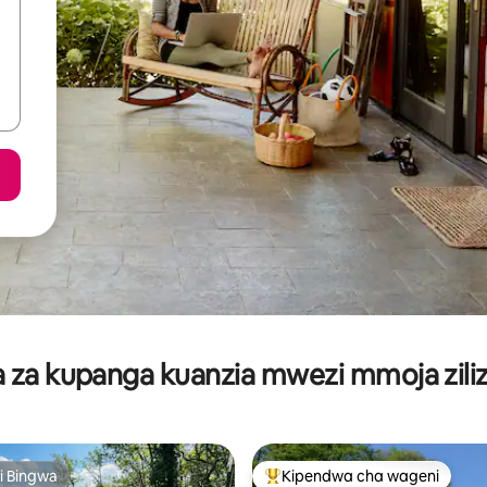
za kupanga kuanzia mwezi mmoja ziliz
i Bingwa
Kipendwa cha wageni
i Bingwa
Kipendwa maarufu cha wageni