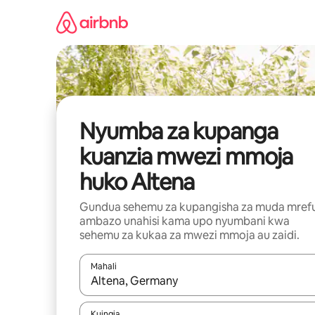
Ruka
kwenda
kwenye
maudhui
Nyumba za kupanga
kuanzia mwezi mmoja
huko Altena
Gundua sehemu za kupangisha za muda mref
ambazo unahisi kama upo nyumbani kwa
sehemu za kukaa za mwezi mmoja au zaidi.
Mahali
Wakati matokeo yanapatikana, vinjari kwa kutumia
Kuingia