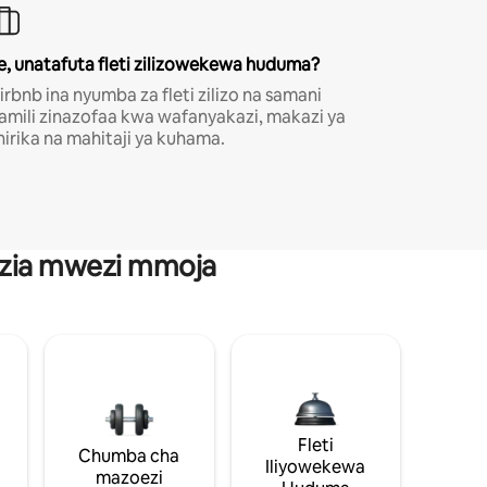
e, unatafuta fleti zilizowekewa huduma?
irbnb ina nyumba za fleti zilizo na samani
amili zinazofaa kwa wafanyakazi, makazi ya
hirika na mahitaji ya kuhama.
anzia mwezi mmoja
Fleti
Chumba cha
Iliyowekewa
mazoezi