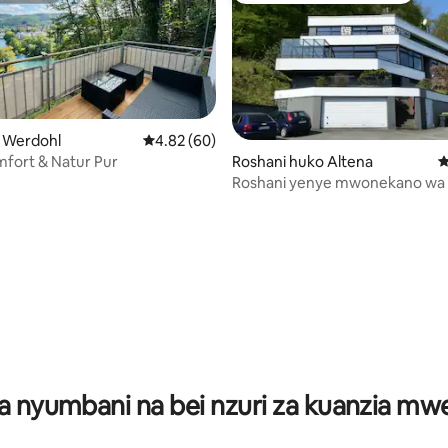
o Werdohl
Ukadiriaji wa wastani wa 4.82 kati ya 5, tathm
4.82 (60)
fort & Natur Pur
Roshani huko Altena
U
Roshani yenye mwonekano wa 
a 4.92 kati ya 5, tathmini 12
a nyumbani na bei nzuri za kuanzia m