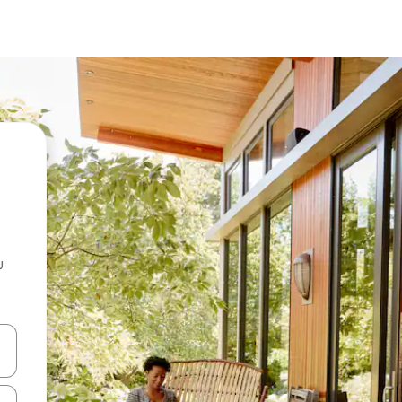
u
 vitufe vya vishale vya juu na chini au uchunguze kwa kugusa au kute