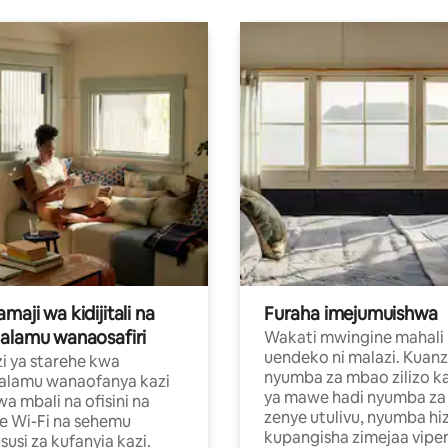
aji wa kidijitali na
Furaha imejumuishwa
alamu wanaosafiri
Wakati mwingine mahali
uendeko ni malazi. Kuanz
i ya starehe kwa
nyumba za mbao zilizo k
alamu wanaofanya kazi
ya mawe hadi nyumba za 
a mbali na ofisini na
zenye utulivu, nyumba hiz
e Wi-Fi na sehemu
kupangisha zimejaa vipe
usi za kufanyia kazi.