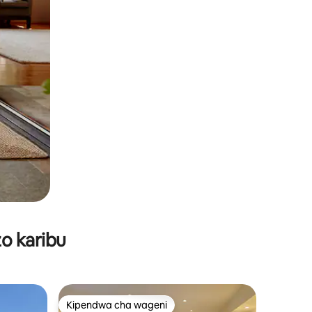
o karibu
Kipendwa cha wageni
Kipendwa cha wageni