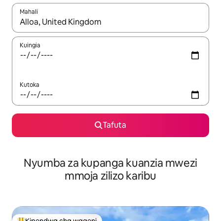
Mahali
Wakati matokeo yanapatikana, vinjari kwa kutumia vitufe vya v
Kuingia
Kutoka
Tafuta
Nyumba za kupanga kuanzia mwezi
mmoja zilizo karibu