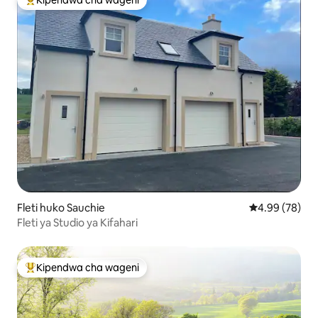
Kipendwa cha wageni
Kipendwa maarufu cha wageni
Fleti huko Sauchie
Ukadiriaji wa 
4.99 (78)
Fleti ya Studio ya Kifahari
Kipendwa cha wageni
Kipendwa maarufu cha wageni