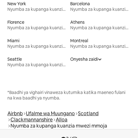
New York
Barcelona
Nyumba za kupanga kuanzia mwezi mmoja
Nyumba za kupanga kuanzia mwezi mmoja
Florence
Athens
Nyumba za kupanga kuanzia mwezi mmoja
Nyumba za kupanga kuanzia mwezi mmoja
Miami
Montreal
Nyumba za kupanga kuanzia mwezi mmoja
Nyumba za kupanga kuanzia mwezi mmoja
Seattle
Onyesha zaidi
Nyumba za kupanga kuanzia mwezi mmoja
*Baadhi ya vighairi vinaweza kutumika katika maeneo fulani
na kwa baadhi ya nyumba.
Airbnb
Ufalme wa Muungano
Scotland
Clackmannanshire
Alloa
Nyumba za kupanga kuanzia mwezi mmoja