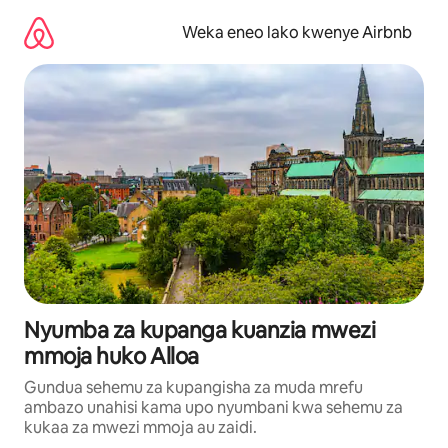
Ruka
kwenda
Weka eneo lako kwenye Airbnb
kwenye
maudhui
Nyumba za kupanga kuanzia mwezi
mmoja huko Alloa
Gundua sehemu za kupangisha za muda mrefu
ambazo unahisi kama upo nyumbani kwa sehemu za
kukaa za mwezi mmoja au zaidi.