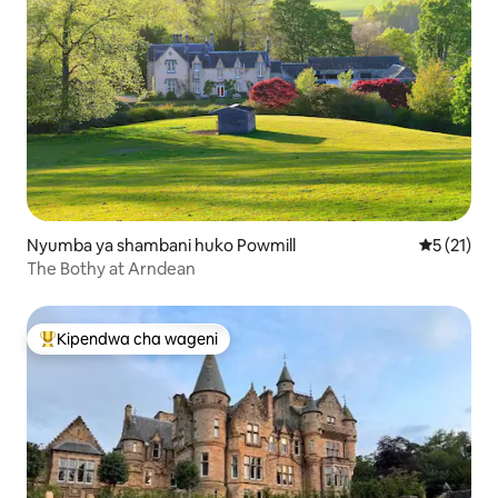
Nyumba ya shambani huko Powmill
Ukadiriaji 
5 (21)
The Bothy at Arndean
Kipendwa cha wageni
Kipendwa maarufu cha wageni