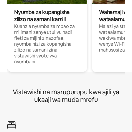
Nyumba za kupangisha
Wahamaji wa ki
zilizo na samani kamili
wataalamu wa
Kuanzia nyumba za mbao za
Malazi ya star
milimani zenye utulivu hadi
wataalamu wan
fleti za mijini zinazofaa,
wakiwa mbali na
nyumba hizi za kupangisha
wenye Wi-Fi n
zilizo na samani zina
mahususi za kuf
vistawishi vyote vya
nyumbani.
Vistawishi na marupurupu kwa ajili ya
ukaaji wa muda mrefu