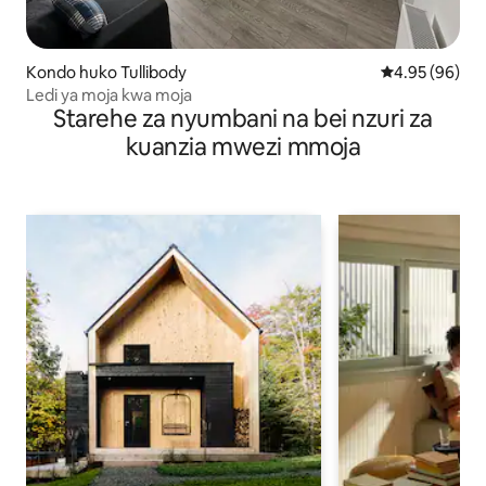
Kondo huko Tullibody
Ukadiriaji wa 
4.95 (96)
Ledi ya moja kwa moja
Starehe za nyumbani na bei nzuri za
kuanzia mwezi mmoja