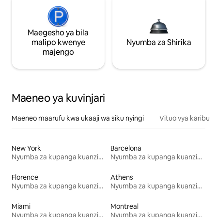
Maegesho ya bila
malipo kwenye
Nyumba za Shirika
majengo
Maeneo ya kuvinjari
Maeneo maarufu kwa ukaaji wa siku nyingi
Vituo vya karibu
New York
Barcelona
Nyumba za kupanga kuanzia mwezi mmoja
Nyumba za kupanga kuanzia mwezi mmoja
Florence
Athens
Nyumba za kupanga kuanzia mwezi mmoja
Nyumba za kupanga kuanzia mwezi mmoja
Miami
Montreal
Nyumba za kupanga kuanzia mwezi mmoja
Nyumba za kupanga kuanzia mwezi mmoja