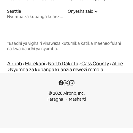
Seattle
Onyesha zaidi
Nyumba za kupanga kuanzia mwezi mmoja
*Baadhi ya vighairi vinaweza kutumika katika maeneo fulani
na kwa baadhi ya nyumba.
Airbnb
Marekani
North Dakota
Cass County
Alice
Nyumba za kupanga kuanzia mwezi mmoja
© 2026 Airbnb, Inc.
Faragha
Masharti