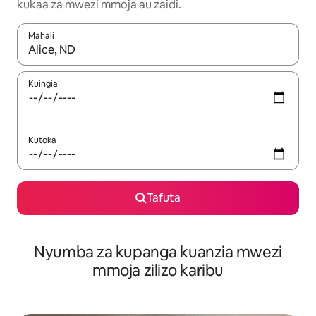
kukaa za mwezi mmoja au zaidi.
Mahali
Wakati matokeo yanapatikana, vinjari kwa kutumia vitufe vya v
Kuingia
Kutoka
Tafuta
Nyumba za kupanga kuanzia mwezi
mmoja zilizo karibu