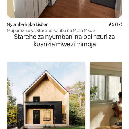
Nyumba huko Lisbon
Ukadiriaji 
5 (17)
Mapumziko ya Starehe Karibu na Mtaa Mkuu
Starehe za nyumbani na bei nzuri za
kuanzia mwezi mmoja