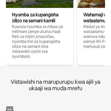
Nyumba za kupangisha
Wahamaji wa ki
zilizo na samani kamili
wataalamu wa
Kuanzia nyumba za mbao za
Malazi ya star
milimani zenye utulivu hadi
wataalamu wan
fleti za mijini zinazofaa,
wakiwa mbali na
nyumba hizi za kupangisha
wenye Wi-Fi n
zilizo na samani zina
mahususi za kuf
vistawishi vyote vya
nyumbani.
Vistawishi na marupurupu kwa ajili ya
ukaaji wa muda mrefu