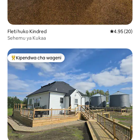
Fleti huko Kindred
Ukadiriaji wa 
4.95 (20)
Sehemu ya Kukaa
Kipendwa cha wageni
Kipendwa maarufu cha wageni