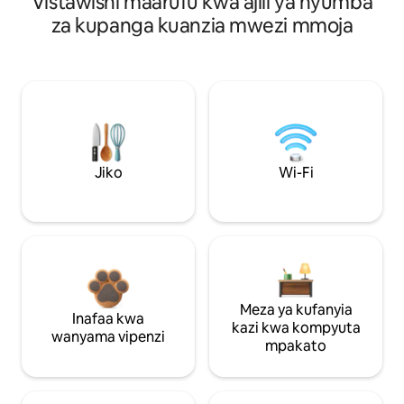
Vistawishi maarufu kwa ajili ya nyumba
za kupanga kuanzia mwezi mmoja
Jiko
Wi-Fi
Meza ya kufanyia
Inafaa kwa
kazi kwa kompyuta
wanyama vipenzi
mpakato