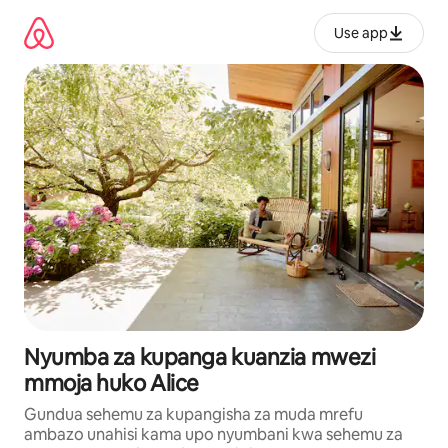
Ruka
kwenda
Use app
kwenye
maudhui
Nyumba za kupanga kuanzia mwezi
mmoja huko Alice
Gundua sehemu za kupangisha za muda mrefu
ambazo unahisi kama upo nyumbani kwa sehemu za