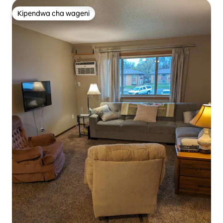
Kipendwa cha wageni
Kipendwa cha wageni