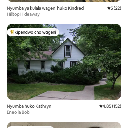
Nyumba ya kulala wageni huko Kindred
Ukadiriaji 
5 (22)
Hilltop Hideaway
Kipendwa cha wageni
Kipendwa maarufu cha wageni
Nyumba huko Kathryn
Ukadiriaji wa w
4.85 (152)
Eneo la Bob.