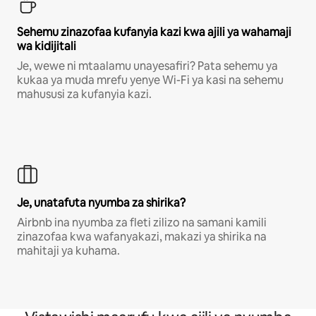
Sehemu zinazofaa kufanyia kazi kwa ajili ya wahamaji
wa kidijitali
Je, wewe ni mtaalamu unayesafiri? Pata sehemu ya
kukaa ya muda mrefu yenye Wi-Fi ya kasi na sehemu
mahususi za kufanyia kazi.
Je, unatafuta nyumba za shirika?
Airbnb ina nyumba za fleti zilizo na samani kamili
zinazofaa kwa wafanyakazi, makazi ya shirika na
mahitaji ya kuhama.