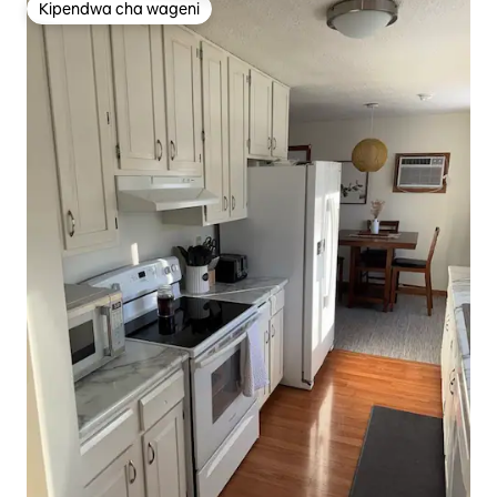
Kipendwa cha wageni
Kipendwa cha wageni