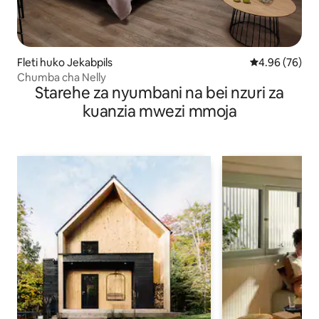
Fleti huko Jekabpils
Ukadiriaji wa 
4.96 (76)
Chumba cha Nelly
Starehe za nyumbani na bei nzuri za
kuanzia mwezi mmoja