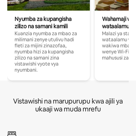
Nyumba za kupangisha
Wahamaji wa ki
zilizo na samani kamili
wataalamu wa
Kuanzia nyumba za mbao za
Malazi ya star
milimani zenye utulivu hadi
wataalamu wan
fleti za mijini zinazofaa,
wakiwa mbali na
nyumba hizi za kupangisha
wenye Wi-Fi n
zilizo na samani zina
mahususi za kuf
vistawishi vyote vya
nyumbani.
Vistawishi na marupurupu kwa ajili ya
ukaaji wa muda mrefu