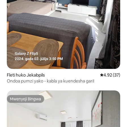
Fleti huko Jekabpils
Ukadiriaji wa 
4.92 (37)
Ondoa pumzi yako - kabla ya kuendesha gari!
Mwenyeji Bingwa
Mwenyeji Bingwa