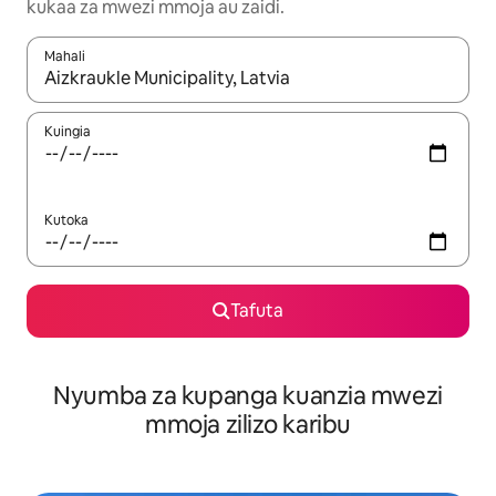
kukaa za mwezi mmoja au zaidi.
Mahali
Wakati matokeo yanapatikana, vinjari kwa kutumia vitufe vya v
Kuingia
Kutoka
Tafuta
Nyumba za kupanga kuanzia mwezi
mmoja zilizo karibu