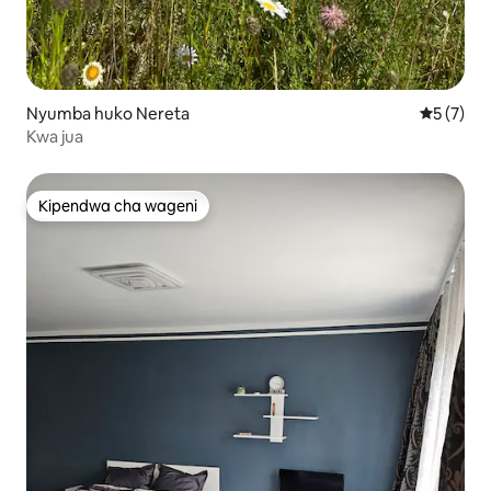
Nyumba huko Nereta
Ukadiriaji
5 (7)
Kwa jua
Kipendwa cha wageni
Kipendwa cha wageni