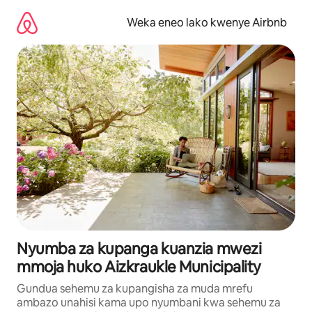
Ruka
kwenda
Weka eneo lako kwenye Airbnb
kwenye
maudhui
Nyumba za kupanga kuanzia mwezi
mmoja huko Aizkraukle Municipality
Gundua sehemu za kupangisha za muda mrefu
ambazo unahisi kama upo nyumbani kwa sehemu za