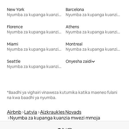
New York
Barcelona
Nyumba za kupanga kuanzia mwezi mmoja
Nyumba za kupanga kuanzia mwezi mmoja
Florence
Athens
Nyumba za kupanga kuanzia mwezi mmoja
Nyumba za kupanga kuanzia mwezi mmoja
Miami
Montreal
Nyumba za kupanga kuanzia mwezi mmoja
Nyumba za kupanga kuanzia mwezi mmoja
Seattle
Onyesha zaidi
Nyumba za kupanga kuanzia mwezi mmoja
*Baadhi ya vighairi vinaweza kutumika katika maeneo fulani
na kwa baadhi ya nyumba.
Airbnb
Latvia
Aizkraukles Novads
Nyumba za kupanga kuanzia mwezi mmoja