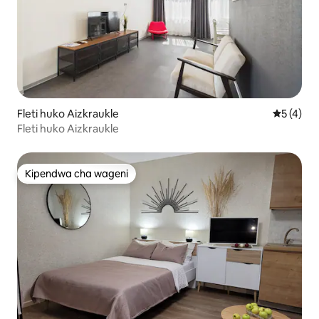
Fleti huko Aizkraukle
Ukadiriaji
5 (4)
Fleti huko Aizkraukle
Kipendwa cha wageni
Kipendwa cha wageni