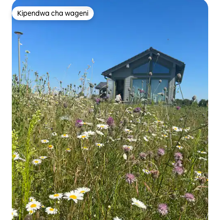
Kipendwa cha wageni
Kipendwa cha wageni