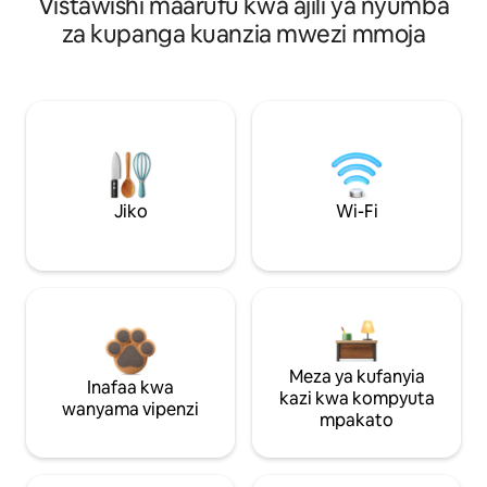
Vistawishi maarufu kwa ajili ya nyumba
za kupanga kuanzia mwezi mmoja
Jiko
Wi-Fi
Meza ya kufanyia
Inafaa kwa
kazi kwa kompyuta
wanyama vipenzi
mpakato