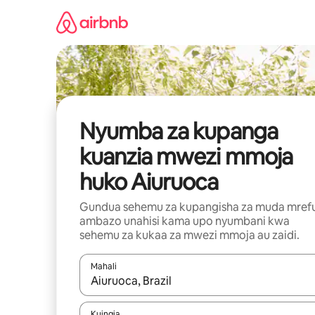
Ruka
kwenda
kwenye
maudhui
Nyumba za kupanga
kuanzia mwezi mmoja
huko Aiuruoca
Gundua sehemu za kupangisha za muda mref
ambazo unahisi kama upo nyumbani kwa
sehemu za kukaa za mwezi mmoja au zaidi.
Mahali
Wakati matokeo yanapatikana, vinjari kwa kutumia
Kuingia