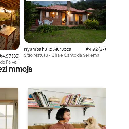
ni 101
Nyumba huko Aiuruoca
Ukadiriaji wa wastani w
4.92 (37)
Sítio Matutu - Chalé Canto da Seriema
Ukadiriaji wa wastani wa 4.97 kati ya 5, tathmini 36
4.97 (36)
de Fé ya
wezi mmoja
o Mzuri