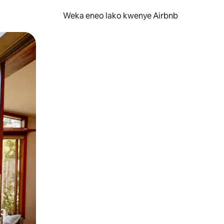
Weka eneo lako kwenye Airbnb
lezesha kidole kwenye ishara.