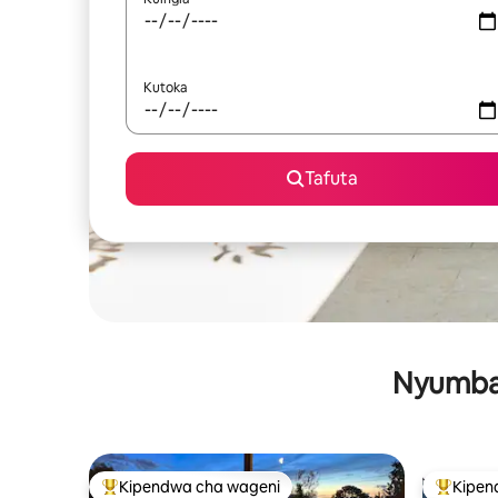
Kutoka
Tafuta
Nyumba 
Kipendwa cha wageni
Kipen
Kipendwa maarufu cha wageni
Kipendw