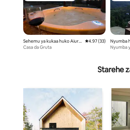
Sehemu ya kukaa huko Aiuru
Ukadiriaji wa wastani w
4.97 (33)
Nyumba h
oca
Casa da Gruta
Nyumba ya
sauna na
Starehe z