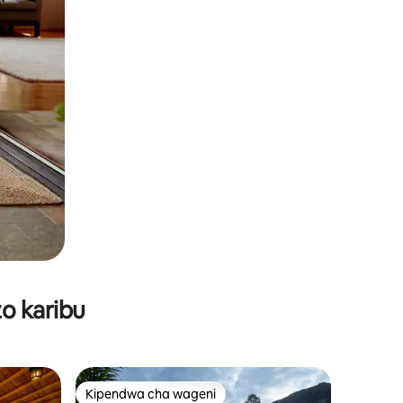
o karibu
Kipendwa cha wageni
Kipendwa cha wageni