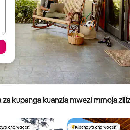
za kupanga kuanzia mwezi mmoja ziliz
dwa cha wageni
Kipendwa cha wageni
a maarufu cha wageni
Kipendwa maarufu cha wageni