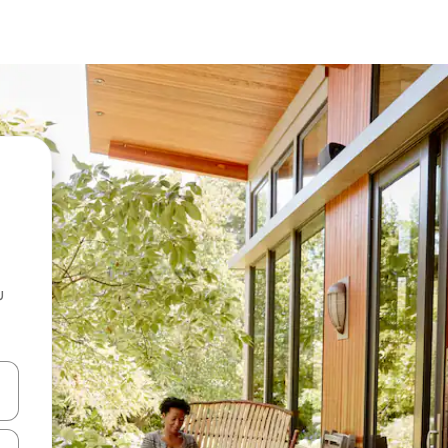
u
 vitufe vya vishale vya juu na chini au uchunguze kwa kugusa au kute