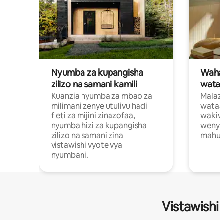
Nyumba za kupangisha
Waham
zilizo na samani kamili
wata
Kuanzia nyumba za mbao za
Malaz
milimani zenye utulivu hadi
wata
fleti za mijini zinazofaa,
wakiw
nyumba hizi za kupangisha
weny
zilizo na samani zina
mahus
vistawishi vyote vya
nyumbani.
Vistawishi