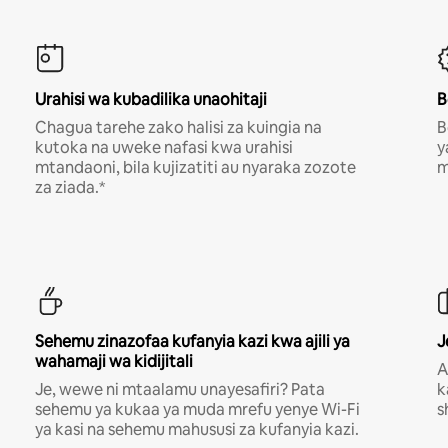
Urahisi wa kubadilika unaohitaji
B
Chagua tarehe zako halisi za kuingia na
B
kutoka na uweke nafasi kwa urahisi
y
mtandaoni, bila kujizatiti au nyaraka zozote
m
za ziada.*
Sehemu zinazofaa kufanyia kazi kwa ajili ya
J
wahamaji wa kidijitali
A
Je, wewe ni mtaalamu unayesafiri? Pata
k
sehemu ya kukaa ya muda mrefu yenye Wi-Fi
s
ya kasi na sehemu mahususi za kufanyia kazi.