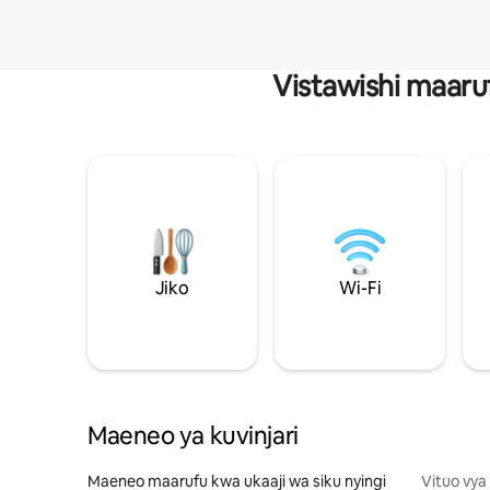
Vistawishi maaru
Jiko
Wi-Fi
Maeneo ya kuvinjari
Maeneo maarufu kwa ukaaji wa siku nyingi
Vituo vya