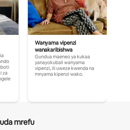
Wanyama vipenzi
wanakaribishwa
ia
Gundua maeneo ya kukaa
ando
yanayokubali wanyama
boti
vipenzi, ili uweze kwenda na
i za
mnyama kipenzi wako.
ngele
 muda mrefu