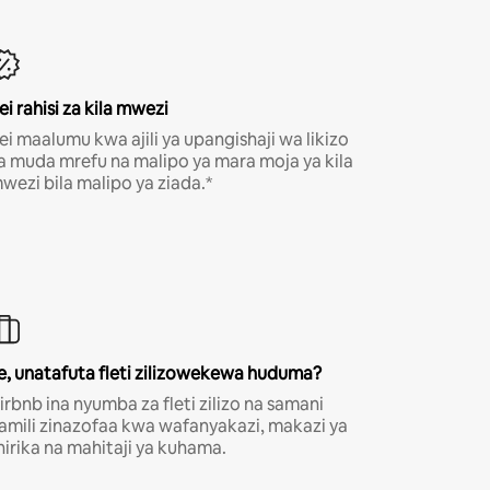
ei rahisi za kila mwezi
ei maalumu kwa ajili ya upangishaji wa likizo
a muda mrefu na malipo ya mara moja ya kila
wezi bila malipo ya ziada.*
e, unatafuta fleti zilizowekewa huduma?
irbnb ina nyumba za fleti zilizo na samani
amili zinazofaa kwa wafanyakazi, makazi ya
hirika na mahitaji ya kuhama.