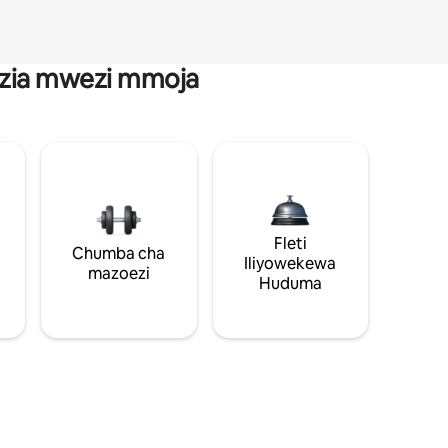
anzia mwezi mmoja
Fleti
Chumba cha
Iliyowekewa
mazoezi
Huduma