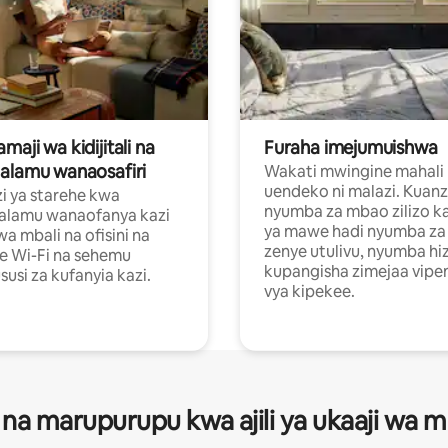
aji wa kidijitali na
Furaha imejumuishwa
alamu wanaosafiri
Wakati mwingine mahali
uendeko ni malazi. Kuanz
i ya starehe kwa
nyumba za mbao zilizo k
alamu wanaofanya kazi
ya mawe hadi nyumba za 
a mbali na ofisini na
zenye utulivu, nyumba hiz
e Wi-Fi na sehemu
kupangisha zimejaa vipe
usi za kufanyia kazi.
vya kipekee.
 na marupurupu kwa ajili ya ukaaji wa