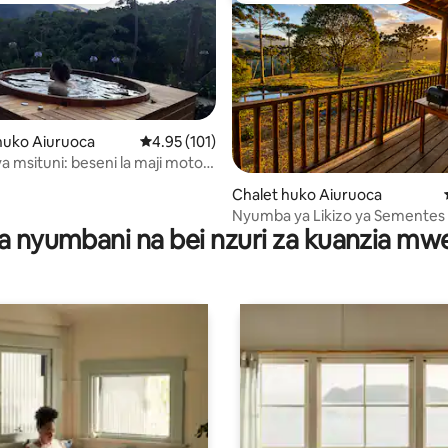
a 4.97 kati ya 5, tathmini 33
uko Aiuruoca
Ukadiriaji wa wastani wa 4.95 kati ya 5, tathmi
4.95 (101)
 msituni: beseni la maji moto,
 maporomoko ya maji
Chalet huko Aiuruoca
Nyumba ya Likizo ya Sementes 
a nyumbani na bei nzuri za kuanzia m
Kimahaba na yenye Mwonekan