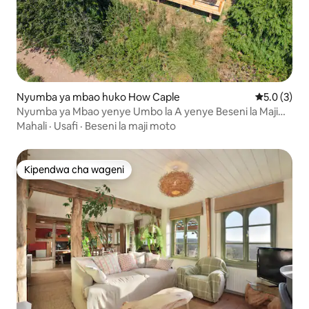
Nyumba ya mbao huko How Caple
Ukadiriaji w
5.0 (3)
Nyumba ya Mbao yenye Umbo la A yenye Beseni la Maji
Moto + Mandhari ya Mto Wye
Mahali
·
Usafi
·
Beseni la maji moto
Kipendwa cha wageni
Kipendwa cha wageni