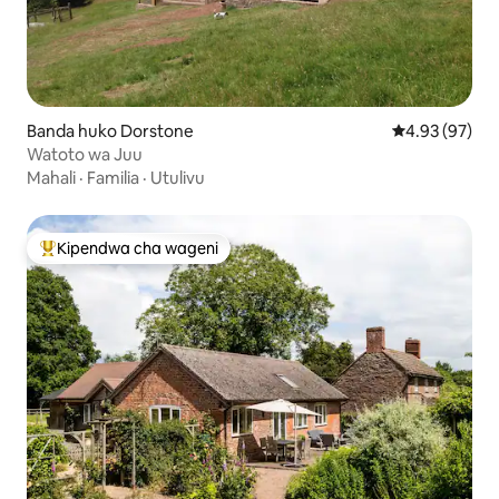
Banda huko Dorstone
Ukadiriaji wa 
4.93 (97)
Watoto wa Juu
Mahali
·
Familia
·
Utulivu
Kipendwa cha wageni
Kipendwa maarufu cha wageni