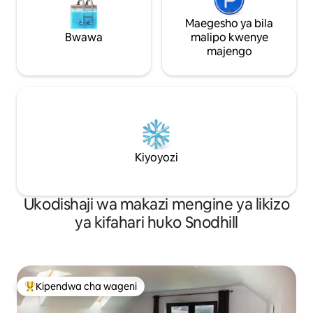
Maegesho ya bila
Bwawa
malipo kwenye
majengo
Kiyoyozi
Ukodishaji wa makazi mengine ya likizo
ya kifahari huko Snodhill
Kipendwa cha wageni
Kipendwa maarufu cha wageni