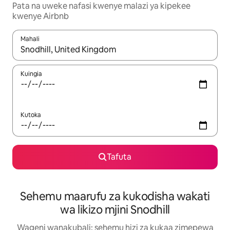
Pata na uweke nafasi kwenye malazi ya kipekee
kwenye Airbnb
Mahali
Wakati matokeo yanapatikana, vinjari kwa kutumia vitufe vya v
Kuingia
Kutoka
Tafuta
Sehemu maarufu za kukodisha wakati
wa likizo mjini Snodhill
Wageni wanakubali: sehemu hizi za kukaa zimepewa