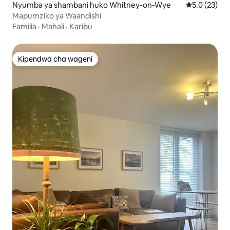
Nyumba ya shambani huko Whitney-on-Wye
Ukadiriaji wa
5.0 (23)
Mapumziko ya Waandishi
Familia
·
Mahali
·
Karibu
Kipendwa cha wageni
Kipendwa cha wageni