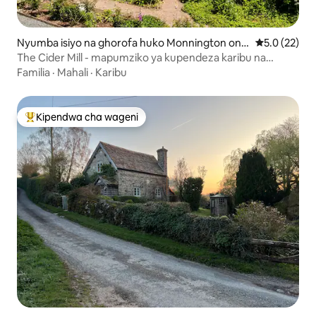
Nyumba isiyo na ghorofa huko Monnington on
Ukadiriaji wa
5.0 (22)
Wye
The Cider Mill - mapumziko ya kupendeza karibu na
Hereford na Hay
Familia
·
Mahali
·
Karibu
Kipendwa cha wageni
Kipendwa maarufu cha wageni