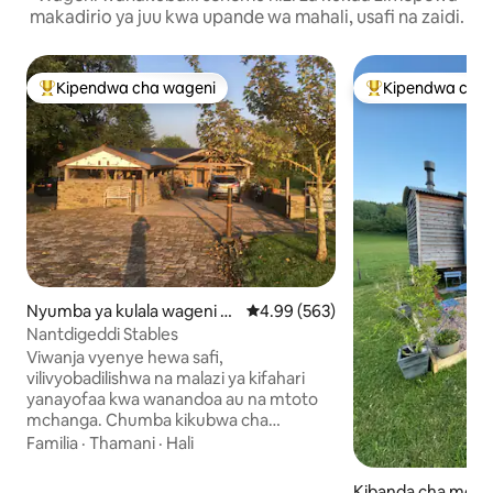
makadirio ya juu kwa upande wa mahali, usafi na zaidi.
Kipendwa cha wageni
Kipendwa cha 
Kipendwa maarufu cha wageni
Kipendwa maaruf
Nyumba ya kulala wageni h
Ukadiriaji wa wastani wa 4.99 kat
4.99 (563)
uko Llanigon
Nantdigeddi Stables
Viwanja vyenye hewa safi,
vilivyobadilishwa na malazi ya kifahari
yanayofaa kwa wanandoa au na mtoto
mchanga. Chumba kikubwa cha
kulala/sebule, kitanda cha ukubwa wa
Familia
·
Thamani
·
Hali
kifalme na bafu la kifahari, taulo na vifaa
vya usafi wa mwili. Nje ya eneo la kukaa
Kibanda cha mchu