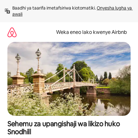
Ruka
Baadhi ya taarifa imetafsiriwa kiotomatiki. 
Onyesha lugha ya 
kwenda
awali
kwenye
maudhui
Weka eneo lako kwenye Airbnb
Sehemu za upangishaji wa likizo huko
Snodhill