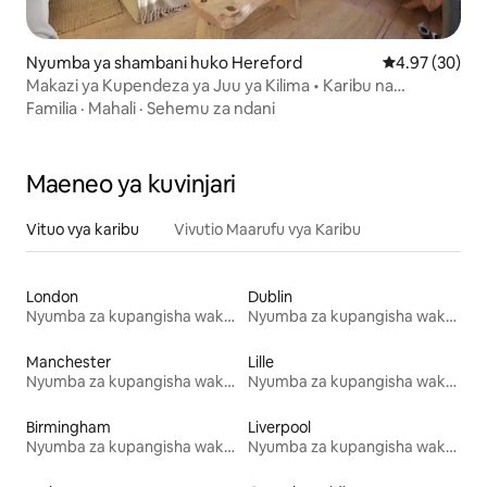
Nyumba ya shambani huko Hereford
Ukadiriaji wa 
4.97 (30)
Makazi ya Kupendeza ya Juu ya Kilima • Karibu na
Redbank • Mandhari ya Kipekee
Familia
·
Mahali
·
Sehemu za ndani
Maeneo ya kuvinjari
Vituo vya karibu
Vivutio Maarufu vya Karibu
London
Dublin
Nyumba za kupangisha wakati wa likizo
Nyumba za kupangisha wakati wa likizo
Manchester
Lille
Nyumba za kupangisha wakati wa likizo
Nyumba za kupangisha wakati wa likizo
Birmingham
Liverpool
Nyumba za kupangisha wakati wa likizo
Nyumba za kupangisha wakati wa likizo