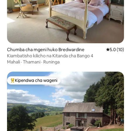
Chumba cha mgeni huko Bredwardine
Ukadiriaji wa
5.0 (10)
Kiambatisho kilicho na Kitanda cha Bango 4
Mahali
·
Thamani
·
Runinga
Kipendwa cha wageni
Kipendwa maarufu cha wageni