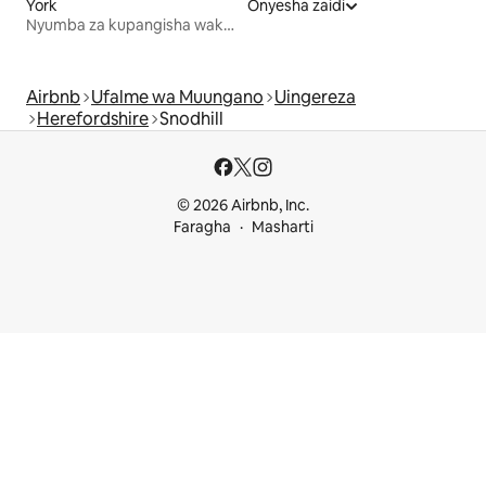
York
Onyesha zaidi
Nyumba za kupangisha wakati wa likizo
Airbnb
Ufalme wa Muungano
Uingereza
Herefordshire
Snodhill
© 2026 Airbnb, Inc.
Faragha
Masharti