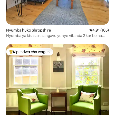
Nyumba huko Shropshire
Ukadiriaji wa w
4.91 (105)
Nyumba ya kisasa na angavu yenye vitanda 2 karibu na
kituo cha Ludlow
Kipendwa cha wageni
Kipendwa maarufu cha wageni