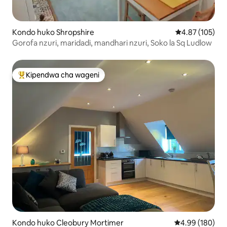
Kondo huko Shropshire
Ukadiriaji wa w
4.87 (105)
Gorofa nzuri, maridadi, mandhari nzuri, Soko la Sq Ludlow
Kipendwa cha wageni
Kipendwa maarufu cha wageni
Kondo huko Cleobury Mortimer
Ukadiriaji wa w
4.99 (180)