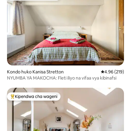
Kondo huko Kanisa Stretton
Ukadiriaji wa w
4.96 (219)
NYUMBA YA MAKOCHA: Fleti iliyo na vifaa vya kibinafsi
Kipendwa cha wageni
Kipendwa maarufu cha wageni