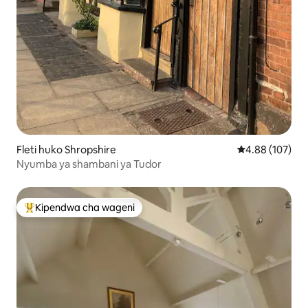
Fleti huko Shropshire
Ukadiriaji wa w
4.88 (107)
Nyumba ya shambani ya Tudor
Kipendwa cha wageni
Kipendwa maarufu cha wageni