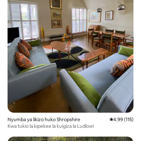
Nyumba ya likizo huko Shropshire
Ukadiriaji wa w
4.99 (115)
Kwa tukio la kipekee la kuigiza la Ludlow!