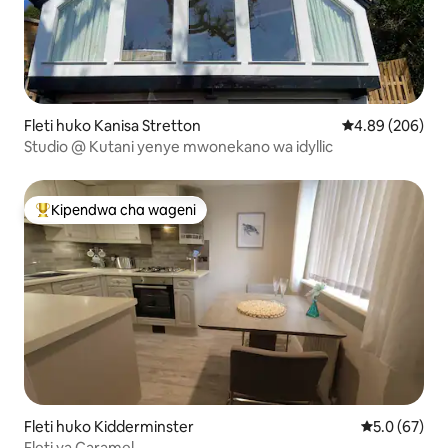
Fleti huko Kanisa Stretton
Ukadiriaji wa wa
4.89 (206)
Studio @ Kutani yenye mwonekano wa idyllic
Kipendwa cha wageni
Kipendwa maarufu cha wageni
Fleti huko Kidderminster
Ukadiriaji wa
5.0 (67)
Fleti ya Caramel.