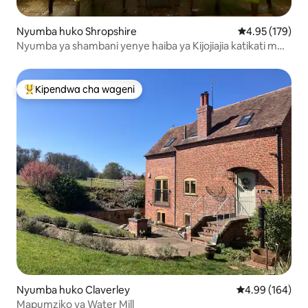
Nyumba huko Shropshire
Ukadiriaji wa w
4.95 (179)
Nyumba ya shambani yenye haiba ya Kijojiajia katikati mwa
Ludlow
Kipendwa cha wageni
Kipendwa maarufu cha wageni
Nyumba huko Claverley
Ukadiriaji wa w
4.99 (164)
Mapumziko ya Water Mill