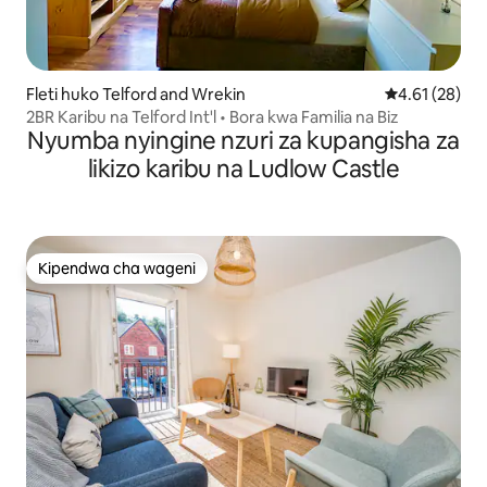
Fleti huko Telford and Wrekin
Ukadiriaji wa 
4.61 (28)
2BR Karibu na Telford Int'l • Bora kwa Familia na Biz
Nyumba nyingine nzuri za kupangisha za
likizo karibu na Ludlow Castle
Kipendwa cha wageni
Kipendwa cha wageni