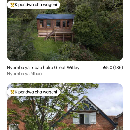
Kipendwa cha wageni
Kipendwa maarufu cha wageni
Nyumba ya mbao huko Great Witley
Ukadiriaji wa 
5.0 (186)
Nyumba ya Mbao
Kipendwa cha wageni
Kipendwa maarufu cha wageni