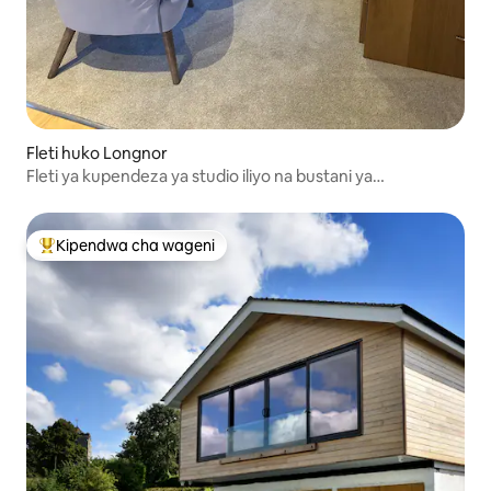
Fleti huko Longnor
Fleti ya kupendeza ya studio iliyo na bustani ya
kujitegemea
Kipendwa cha wageni
Kipendwa maarufu cha wageni