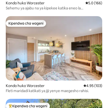
Kondo huko Worcester
Ukadiriaji wa 
5.0 (166)
Sehemu ya ajabu na ya kipekee katika eneo la
mashambani la kupendeza
Kipendwa cha wageni
Kipendwa cha wageni
Kondo huko Worcester
Ukadiriaji wa w
4.95 (103)
Fleti maridadi katikati ya jiji yenye maegesho rahisi.
Kipendwa cha wageni