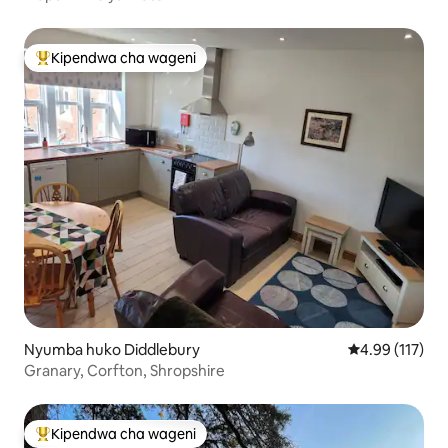
Kipendwa cha wageni
Kipendwa maarufu cha wageni
Nyumba huko Diddlebury
Ukadiriaji wa w
4.99 (117)
Granary, Corfton, Shropshire
Kipendwa cha wageni
Kipendwa maarufu cha wageni