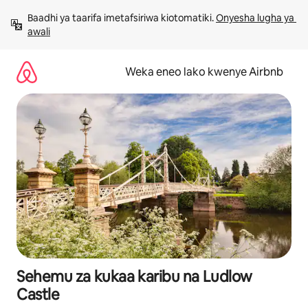
Ruka
Baadhi ya taarifa imetafsiriwa kiotomatiki. 
Onyesha lugha ya 
kwenda
awali
kwenye
maudhui
Weka eneo lako kwenye Airbnb
Sehemu za kukaa karibu na Ludlow
Castle