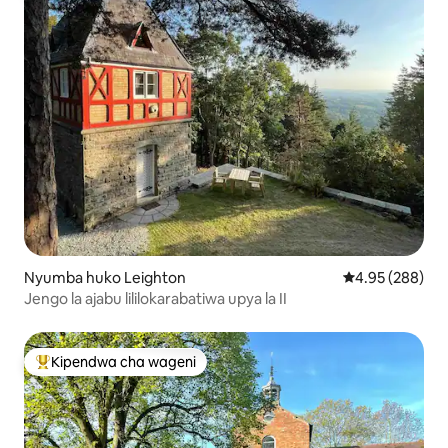
Nyumba huko Leighton
Ukadiriaji wa w
4.95 (288)
Jengo la ajabu lililokarabatiwa upya la II
Kipendwa cha wageni
Kipendwa maarufu cha wageni