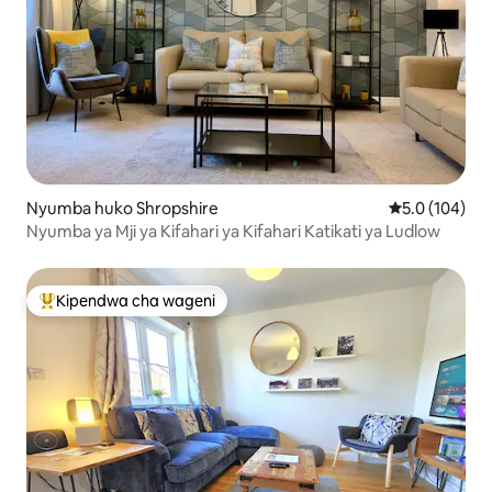
Nyumba huko Shropshire
Ukadiriaji wa 
5.0 (104)
Nyumba ya Mji ya Kifahari ya Kifahari Katikati ya Ludlow
Kipendwa cha wageni
Kipendwa maarufu cha wageni