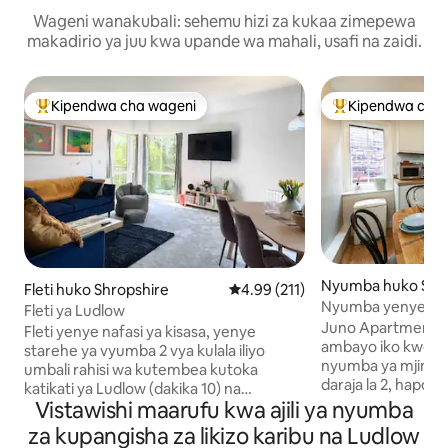
Wageni wanakubali: sehemu hizi za kukaa zimepewa
makadirio ya juu kwa upande wa mahali, usafi na zaidi.
Kipendwa cha wageni
Kipendwa cha 
Kipendwa maarufu cha wageni
Kipendwa maaruf
Nyumba huko Shr
Fleti huko Shropshire
Ukadiriaji wa wastani wa 4.99 kat
4.99 (211)
Nyumba yenye vyu
Fleti ya Ludlow
huko Ludlow, maeg
Juno Apartment, il
Fleti yenye nafasi ya kisasa, yenye
katikati ya mji
ambayo iko kweny
starehe ya vyumba 2 vya kulala iliyo
nyumba ya mjini i
umbali rahisi wa kutembea kutoka
daraja la 2, hapo 
katikati ya Ludlow (dakika 10) na
wageni ya magari 
Vistawishi maarufu kwa ajili ya nyumba
maegesho salama katika eneo tulivu.
na 19. Juno Apartment, ambayo ni
Inafaa kwa wanandoa 2/familia ya watu 4
za kupangisha za likizo karibu na Ludlow
umbali mfupi san
na ina kitanda 1 cha watu wawili na 1 cha