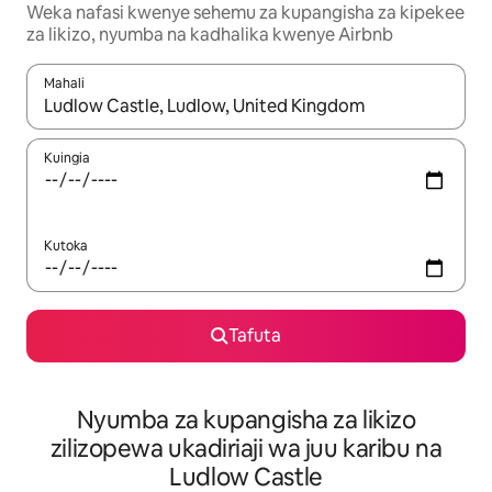
Weka nafasi kwenye sehemu za kupangisha za kipekee
za likizo, nyumba na kadhalika kwenye Airbnb
Mahali
Wakati matokeo yanapatikana, vinjari kwa kutumia vitufe vya v
Kuingia
Kutoka
Tafuta
Nyumba za kupangisha za likizo
zilizopewa ukadiriaji wa juu karibu na
Ludlow Castle