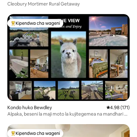
Cleobury Mortimer Rural Getaway
Kipendwa cha wageni
Kipendwa maarufu cha wageni
Kondo huko Bewdley
Ukadiriaji wa w
4.98 (171)
Alpaka, beseni la maji moto la kujitegemea na mandhari ya
kupendeza ya mashambani
Kipendwa cha wageni
Kipendwa maarufu cha wageni