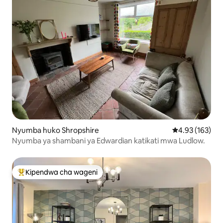
Nyumba huko Shropshire
Ukadiriaji wa w
4.93 (163)
Nyumba ya shambani ya Edwardian katikati mwa Ludlow.
Kipendwa cha wageni
Kipendwa maarufu cha wageni