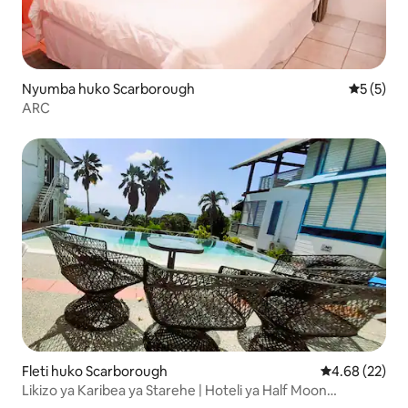
Nyumba huko Scarborough
Ukadiriaji
5 (5)
ARC
Fleti huko Scarborough
Ukadiriaji wa 
4.68 (22)
Likizo ya Karibea ya Starehe | Hoteli ya Half Moon
Boutique