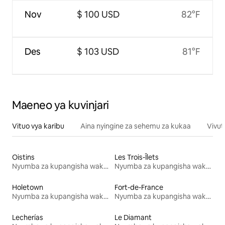
Nov
$ 100 USD
82°F
Des
$ 103 USD
81°F
Maeneo ya kuvinjari
Vituo vya karibu
Aina nyingine za sehemu za kukaa
Vivut
Oistins
Les Trois-Îlets
Nyumba za kupangisha wakati wa likizo
Nyumba za kupangisha wakati wa likizo
Holetown
Fort-de-France
Nyumba za kupangisha wakati wa likizo
Nyumba za kupangisha wakati wa likizo
Lecherías
Le Diamant