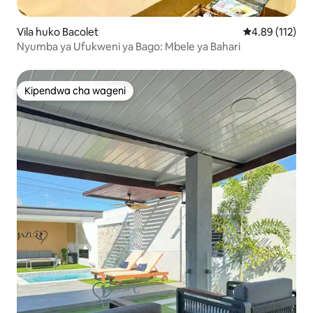
Vila huko Bacolet
Ukadiriaji wa w
4.89 (112)
Nyumba ya Ufukweni ya Bago: Mbele ya Bahari
Kipendwa cha wageni
Kipendwa cha wageni