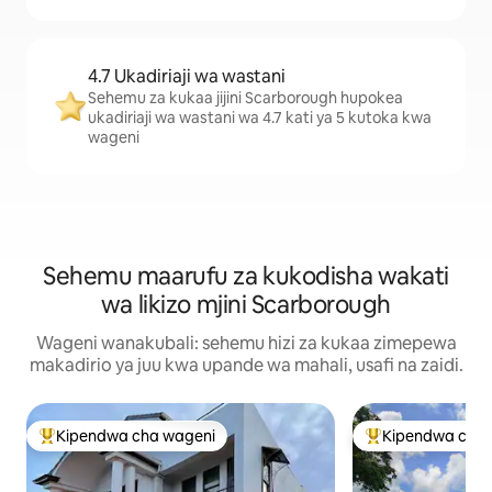
4.7 Ukadiriaji wa wastani
Sehemu za kukaa jijini Scarborough hupokea
ukadiriaji wa wastani wa 4.7 kati ya 5 kutoka kwa
wageni
Sehemu maarufu za kukodisha wakati
wa likizo mjini Scarborough
Wageni wanakubali: sehemu hizi za kukaa zimepewa
makadirio ya juu kwa upande wa mahali, usafi na zaidi.
Kipendwa cha wageni
Kipendwa cha 
Kipendwa maarufu cha wageni
Kipendwa maaruf