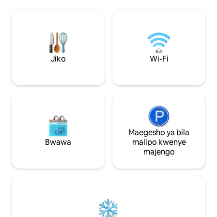
kupendeza, marid
ndege, mwendo wa dakika 5-12 kwa gari
kando ya bwawa.
kwenda fukwe, kupiga mbizi, kupiga
mbizi, kuendesha baiskeli, kutembea,
mwamba wa Buccoo, kupanda farasi,
gofu na spaa. Tembea kwa dakika 2-16
kwenda kwenye mikahawa, duka la
Jiko
Wi-Fi
mikate, duka la vyakula, baa, maduka
makubwa, maduka ya ununuzi na
ukumbi wa sinema!
Maegesho ya bila
Bwawa
malipo kwenye
majengo