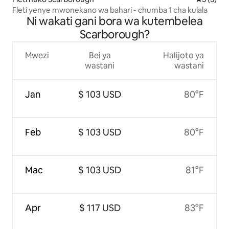
Fleti yenye mwonekano wa bahari - chumba 1 cha kulala
Ni wakati gani bora wa kutembelea
Scarborough?
Mwezi
Bei ya
Halijoto ya
wastani
wastani
Jan
$ 103 USD
80°F
Feb
$ 103 USD
80°F
Mac
$ 103 USD
81°F
Apr
$ 117 USD
83°F