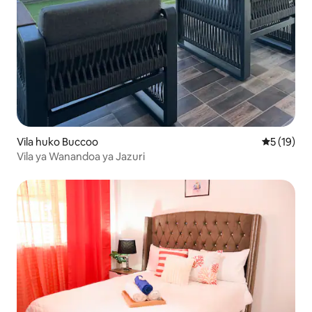
Vila huko Buccoo
Ukadiriaji 
5 (19)
Vila ya Wanandoa ya Jazuri