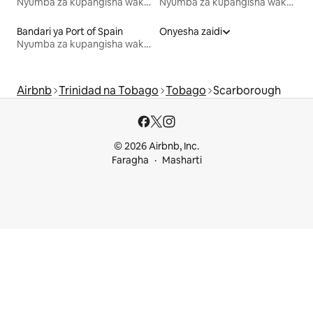
Nyumba za kupangisha wakati wa likizo
Nyumba za kupangisha wakati wa likizo
Bandari ya Port of Spain
Onyesha zaidi
Nyumba za kupangisha wakati wa likizo
Airbnb
Trinidad na Tobago
Tobago
Scarborough
© 2026 Airbnb, Inc.
Faragha
Masharti