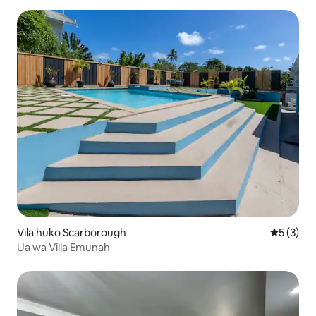
Vila huko Scarborough
Ukadiriaji
5 (3)
Ua wa Villa Emunah