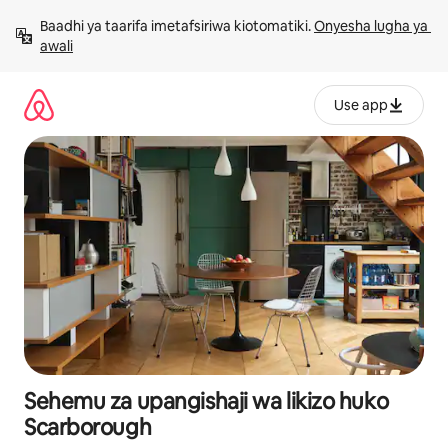
Ruka
Baadhi ya taarifa imetafsiriwa kiotomatiki. 
Onyesha lugha ya 
kwenda
awali
kwenye
maudhui
Use app
Sehemu za upangishaji wa likizo huko
Scarborough