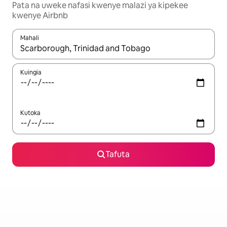
Pata na uweke nafasi kwenye malazi ya kipekee
kwenye Airbnb
Mahali
Wakati matokeo yanapatikana, vinjari kwa kutumia vitufe vya v
Kuingia
Kutoka
Tafuta