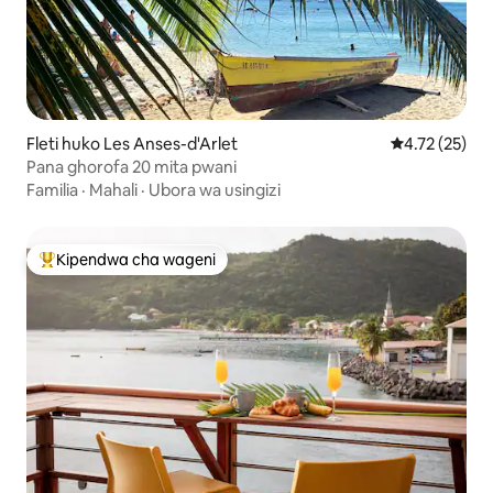
Fleti huko Les Anses-d'Arlet
Ukadiriaji wa 
4.72 (25)
Pana ghorofa 20 mita pwani
Familia
·
Mahali
·
Ubora wa usingizi
Kipendwa cha wageni
Kipendwa maarufu cha wageni