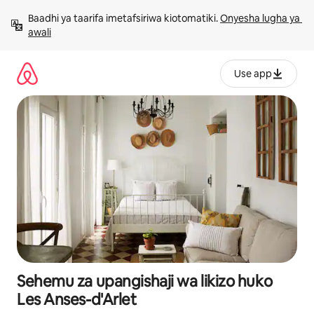
Ruka
Baadhi ya taarifa imetafsiriwa kiotomatiki. 
Onyesha lugha ya 
kwenda
awali
kwenye
maudhui
Use app
Sehemu za upangishaji wa likizo huko
Les Anses-d'Arlet