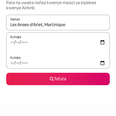
Pata na uweke nafasi kwenye malazi ya kipekee
kwenye Airbnb
Mahali
Wakati matokeo yanapatikana, vinjari kwa kutumia vitufe vya v
Kuingia
Kutoka
Tafuta