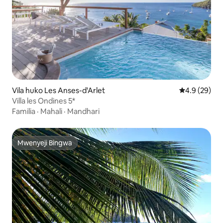
Vila huko Les Anses-d'Arlet
Ukadiriaji wa
4.9 (29)
Villa les Ondines 5*
Familia
·
Mahali
·
Mandhari
Mwenyeji Bingwa
Mwenyeji Bingwa