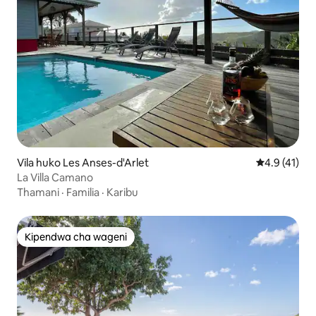
Vila huko Les Anses-d'Arlet
Ukadiriaji wa
4.9 (41)
La Villa Camano
Thamani
·
Familia
·
Karibu
Kipendwa cha wageni
Kipendwa cha wageni