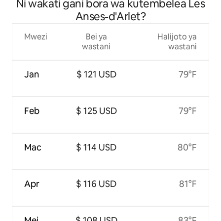
Ni wakati gani bora wa kutembelea Les
Anses-d'Arlet?
Mwezi
Bei ya
Halijoto ya
wastani
wastani
Jan
$ 121 USD
79°F
Feb
$ 125 USD
79°F
Mac
$ 114 USD
80°F
Apr
$ 116 USD
81°F
Mei
$ 108 USD
83°F