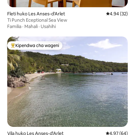
Fleti huko Les Anses-d'Arlet
Ukadiriaji wa 
4.94 (32)
Ti Punch Eceptional Sea View
Familia
·
Mahali
·
Usahihi
Kipendwa cha wageni
Kipendwa maarufu cha wageni
Vila huko Les Anses-d'Arlet
Ukadiriaji wa 
4.97 (64)