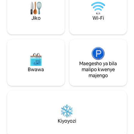
madogo umbali wa mita 500.
Jiko
Wi-Fi
Maegesho ya bila
Bwawa
malipo kwenye
majengo
Kiyoyozi