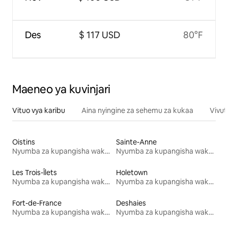
Des
$ 117 USD
80°F
Maeneo ya kuvinjari
Vituo vya karibu
Aina nyingine za sehemu za kukaa
Vivut
Oistins
Sainte-Anne
Nyumba za kupangisha wakati wa likizo
Nyumba za kupangisha wakati wa likizo
Les Trois-Îlets
Holetown
Nyumba za kupangisha wakati wa likizo
Nyumba za kupangisha wakati wa likizo
Fort-de-France
Deshaies
Nyumba za kupangisha wakati wa likizo
Nyumba za kupangisha wakati wa likizo