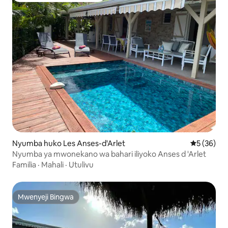
Nyumba huko Les Anses-d'Arlet
Ukadiriaji 
5 (36)
Nyumba ya mwonekano wa bahari iliyoko Anses d 'Arlet
Familia
·
Mahali
·
Utulivu
Mwenyeji Bingwa
Mwenyeji Bingwa