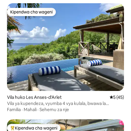
Kipendwa cha wageni
Kipendwa cha wageni
Vila huko Les Anses-d'Arlet
Ukadiriaji 
5 (45)
Vila ya kupendeza, vyumba 4 vya kulala, bwawa la
kuogelea, ufukweni umbali wa mita 150
Familia
·
Mahali
·
Sehemu za nje
Kipendwa cha wageni
Kipendwa maarufu cha wageni