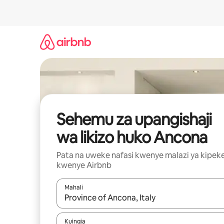
Ruka
kwenda
kwenye
maudhui
Sehemu za upangishaji
wa likizo huko Ancona
Pata na uweke nafasi kwenye malazi ya kipek
kwenye Airbnb
Mahali
Wakati matokeo yanapatikana, vinjari kwa kutumia
Kuingia