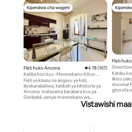
Kipendwa cha wageni
Kipendw
Kipendwa cha wageni
Kipendw
Fleti huk
Downtown
Fleti huko Ancona
Ukadiriaji wa wastani wa
4.78 (107)
Karibu k
Katika kozi kuu -Mwonekano-Kituo-
likizo yak
Bandari-Fukwe
Fleti ya kisasa na angavu ya kati,
Ancona! F
iliyokarabatiwa, katikati ya kihistoria ya
ghorofa mb
Ancona. Inatazama barabara kuu ya
kwenye m
Garibaldi, yenye mwonekano wa
yenye shu
Vistawishi maar
kupendeza wa mawio ya jua na
yenye nafa
machweo, ikichanganya bahari, usanifu
kamili na 
majengo na historia. Imeundwa na:
starehe, 
Mlango wenye eneo la mapumziko na
mikahawa
mwonekano Jiko kubwa lililo na vifaa
ya kihist
kamili Bafu kamili la kujitegemea lenye