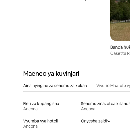
Ancona
Banda huk
Casetta R
Maeneo ya kuvinjari
Aina nyingine za sehemu za kukaa
Vivutio Maarufu v
Fleti za kupangisha
Ancona
Ancona
Vyumba vya hoteli
Onyesha zaidi
Ancona