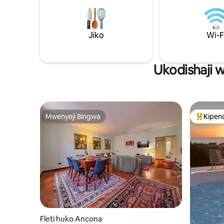
bandarini 
duka la kuogea, bideti na choo Chumba
matembezi
chenye mwonekano. Tuko katika eneo
ukaaji wak
lenye vifaa vya kutosha zaidi katikati ya
huko Anc
Jiko
Wi-F
mji lenye baa, mikahawa, maduka,
maduka makubwa, n.k. Dakika chache tu
kutoka Numana, Sirolo na Portonovo.
Ukodishaji 
Mwenyeji Bingwa
Kipen
Mwenyeji Bingwa
Kipendw
Fleti huko Ancona