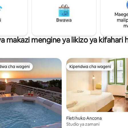
kwa ajili ya ziara za boti na
wageni zaidi ya wawili, chumba
 ya pwani. Weka nafasi ya
starehe pia kinapatikana. Eneo l
o sasa na ufurahie la dolce vita
Maege
karibu na Piazza Roma, maduka
ona!
i
Bwawa
mali
makubwa, Chuo Kikuu cha Uch
m
vituo vikuu vya mabasi.
wa makazi mengine ya likizo ya kifahari
dwa cha wageni
Kipendwa cha wageni
a maarufu cha wageni
Kipendwa cha wageni
Fleti huko Ancona
Studio ya zamani