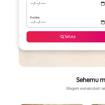
Kutoka
Tafuta
Sehemu maa
Wageni wanakubali: se