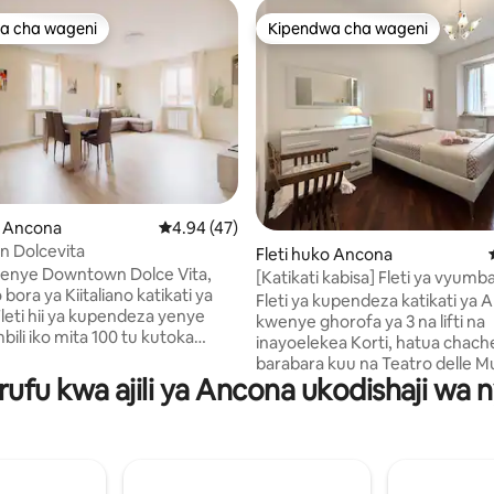
a cha wageni
Kipendwa cha wageni
a cha wageni
Kipendwa cha wageni
o Ancona
Ukadiriaji wa wastani wa 4.94 kati ya 5, tathm
4.94 (47)
 Dolcevita
 4.78 kati ya 5, tathmini 107
Fleti huko Ancona
wenye Downtown Dolce Vita,
[Katikati kabisa] Fleti ya vyumba
o bora ya Kiitaliano katikati ya
yenye starehe
Fleti ya kupendeza katikati ya 
leti hii ya kupendeza yenye
kwenye ghorofa ya 3 na lifti na
ili iko mita 100 tu kutoka
inayoelekea Korti, hatua chach
raba wa barabara na bandari
barabara kuu na Teatro delle M
ghuli nyingi. Ikiwa na sebule
ufu kwa ajili ya Ancona ukodishaji wa 
Sehemu angavu iliyo wazi yenye
si kubwa, jiko lenye vifaa
kukalia, chumba kidogo cha kup
vyumba viwili vya kulala vyenye
kilicho na vifaa, chumba cha kul
ni bora kwa familia. Chunguza
watu wawili na bafu lililokaraba
 ya karibu, maduka, na maeneo
bomba la mvua na mashine ya 
oria, au tembea kidogo kwenda
kukausha. Kwa nafasi zilizowek