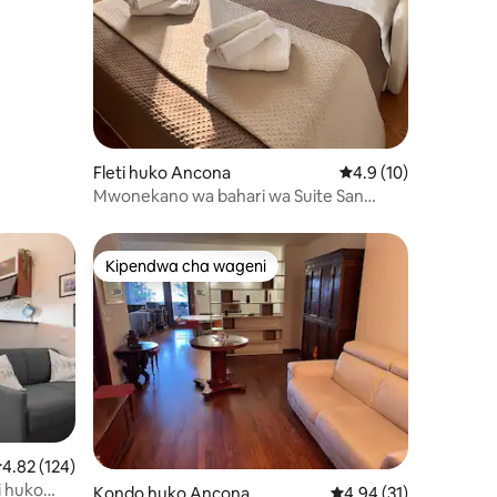
ini 10
Fleti huko Ancona
Ukadiriaji wa wastani
4.9 (10)
Mwonekano wa bahari wa Suite San
Marco
Kipendwa cha wageni
Kipendwa cha wageni
kadiriaji wa wastani wa 4.82 kati ya 5, tathmini 124
4.82 (124)
i huko
Kondo huko Ancona
Ukadiriaji wa wastani w
4.94 (31)