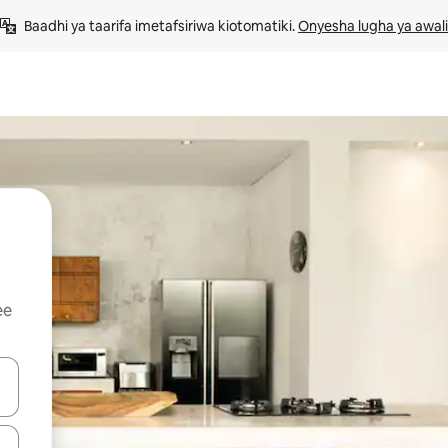
Baadhi ya taarifa imetafsiriwa kiotomatiki. 
Onyesha lugha ya awali
ee
 vitufe vya vishale vya juu na chini au uchunguze kwa kugusa au kute