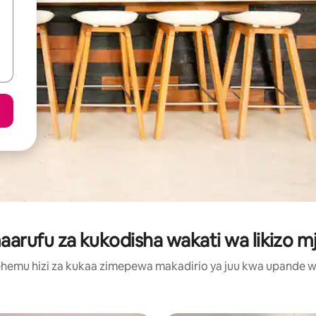
rufu za kukodisha wakati wa likizo m
hemu hizi za kukaa zimepewa makadirio ya juu kwa upande wa m