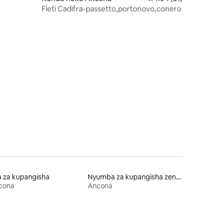
Fleti Cadifra-passetto,portonovo,conero
ini 32
a za kupangisha
Nyumba za kupangisha zenye kiamsha kinywa
cona
Ancona