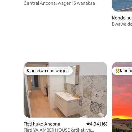
Central Ancona: wageni 6 wanakaa
Kondo huk
Bwawa dog
mwonekan
Kipendwa cha wageni
Kipen
Kipendwa cha wageni
Kipendw
Fleti huko Ancona
Ukadiriaji wa wastani w
4.94 (16)
Fleti YA AMBER HOUSE katikati ya