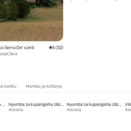
Ancona
o Serra De' conti
Ukadiriaji wa wastani wa 5 kati ya 5, tathm
5 (32)
osaClara
ya Karibu
Mambo ya Kufanya
Sehemu zinazotoa kitanda na kifungua kinywa
Nyumba za kupangisha zilizo na sauna
Nyumba za kupangisha zilizo na ufikiaji wa ziwa
Vil
Ancona
Ancona
An