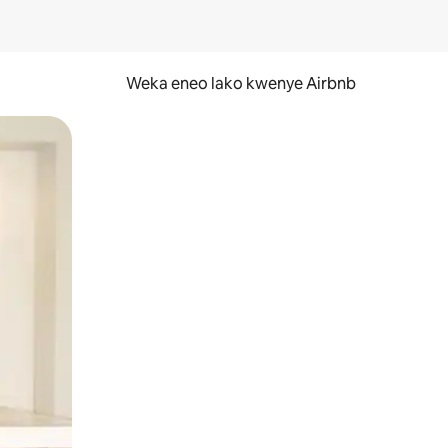
Weka eneo lako kwenye Airbnb
lezesha kidole kwenye ishara.