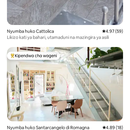
Nyumba huko Cattolica
Ukadiriaji wa 
4.97 (59)
Likizo kati ya bahari, utamaduni na mazingira ya asili
Kipendwa cha wageni
Kipendwa maarufu cha wageni
Nyumba huko Santarcangelo di Romagna
Ukadiriaji wa 
4.89 (18)