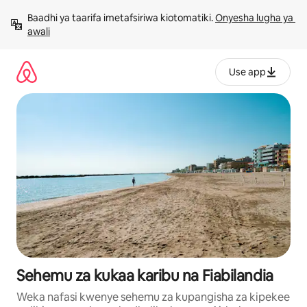
Ruka
Baadhi ya taarifa imetafsiriwa kiotomatiki. 
Onyesha lugha ya 
kwenda
awali
kwenye
maudhui
Use app
Sehemu za kukaa karibu na Fiabilandia
Weka nafasi kwenye sehemu za kupangisha za kipekee