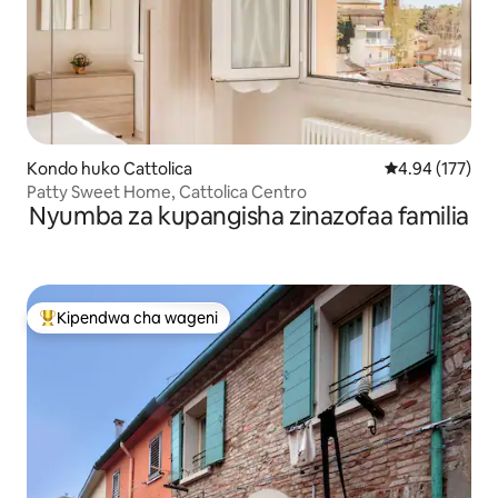
Kondo huko Cattolica
Ukadiriaji wa w
4.94 (177)
Patty Sweet Home, Cattolica Centro
Nyumba za kupangisha zinazofaa familia
Kipendwa cha wageni
Kipendwa maarufu cha wageni