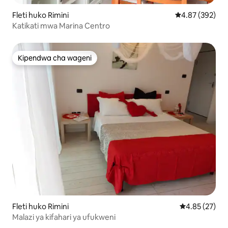
Fleti huko Rimini
Ukadiriaji wa w
4.87 (392)
Katikati mwa Marina Centro
Kipendwa cha wageni
Kipendwa cha wageni
Fleti huko Rimini
Ukadiriaji wa 
4.85 (27)
Malazi ya kifahari ya ufukweni