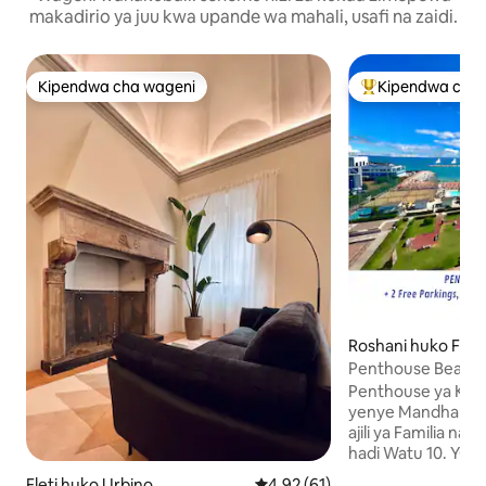
makadirio ya juu kwa upande wa mahali, usafi na zaidi.
Kipendwa cha wageni
Kipendwa cha 
Kipendwa cha wageni
Kipendwa maaruf
Roshani huko Fan
Penthouse BeachFro
Families
Penthouse ya Kifa
yenye Mandhari ya
ajili ya Familia n
hadi Watu 10. YOTE YAMEJUMUISHWA: •
Ufukwe Binafsi Mbel
Fleti huko Urbino
Ukadiriaji wa wastani wa 4.92 ka
4.92 (61)