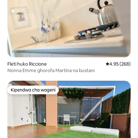
Fleti huko Riccione
Ukadiriaji wa w
4.95 (268)
Nonna Emme ghorofa Martina na bustani
Kipendwa cha wageni
Kipendwa cha wageni