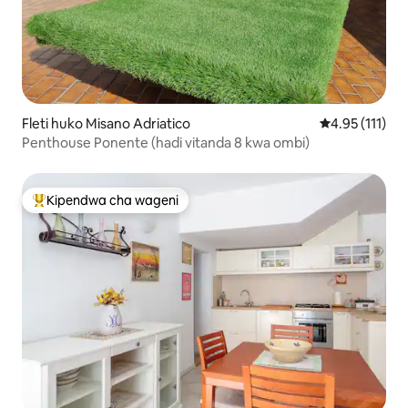
Fleti huko Misano Adriatico
Ukadiriaji wa w
4.95 (111)
Penthouse Ponente (hadi vitanda 8 kwa ombi)
Kipendwa cha wageni
Kipendwa maarufu cha wageni