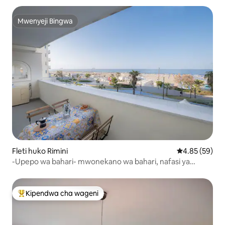
Mwenyeji Bingwa
Mwenyeji Bingwa
Fleti huko Rimini
Ukadiriaji wa 
4.85 (59)
-Upepo wa bahari- mwonekano wa bahari, nafasi ya
kuegesha
Kipendwa cha wageni
Kipendwa maarufu cha wageni