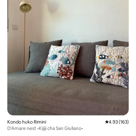
Kondo huko Rimini
Ukadiriaji wa w
4.93 (163)
D'Amare nest •Kijiji cha San Giuliano•