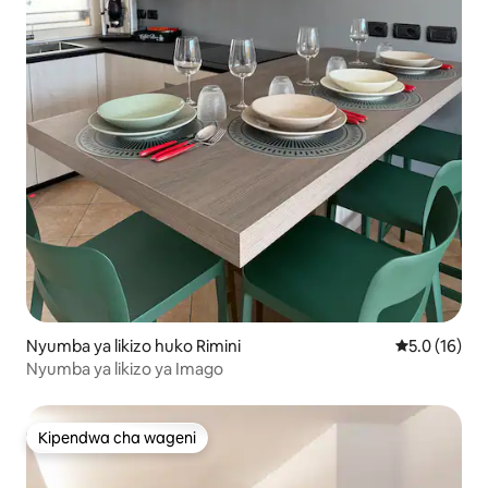
Nyumba ya likizo huko Rimini
Ukadiriaji wa
5.0 (16)
Nyumba ya likizo ya Imago
Kipendwa cha wageni
Kipendwa cha wageni