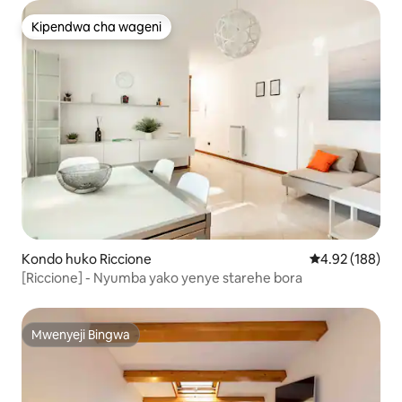
Kipendwa cha wageni
Kipendwa cha wageni
Kondo huko Riccione
Ukadiriaji wa w
4.92 (188)
[Riccione] - Nyumba yako yenye starehe bora
Mwenyeji Bingwa
Mwenyeji Bingwa