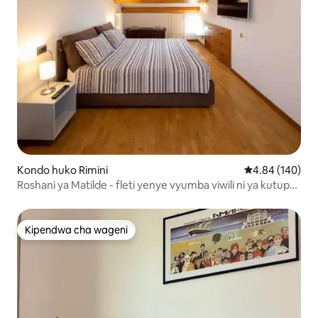
Kondo huko Rimini
Ukadiriaji wa w
4.84 (140)
Roshani ya Matilde - fleti yenye vyumba viwili ni ya kutupa
mawe kutoka baharini
Kipendwa cha wageni
Kipendwa cha wageni