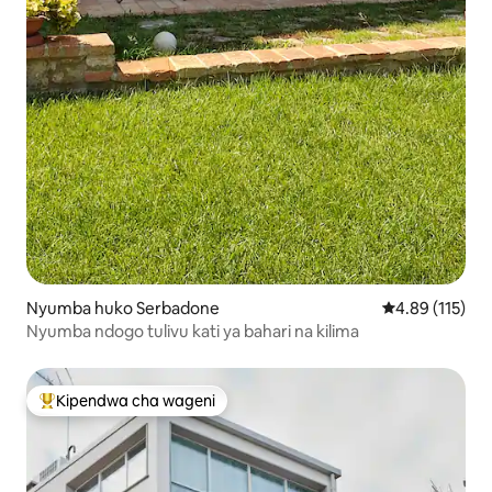
Nyumba huko Serbadone
Ukadiriaji wa w
4.89 (115)
Nyumba ndogo tulivu kati ya bahari na kilima
Kipendwa cha wageni
Kipendwa maarufu cha wageni