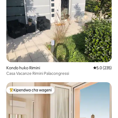
Kondo huko Rimini
Ukadiriaji wa 
5.0 (235)
Casa Vacanze Rimini Palacongressi
Kipendwa cha wageni
Kipendwa maarufu cha wageni