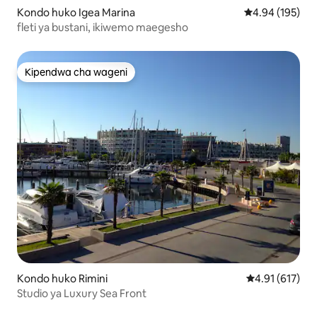
Kondo huko Igea Marina
Ukadiriaji wa w
4.94 (195)
fleti ya bustani, ikiwemo maegesho
Kipendwa cha wageni
Kipendwa cha wageni
Kondo huko Rimini
Ukadiriaji wa w
4.91 (617)
Studio ya Luxury Sea Front