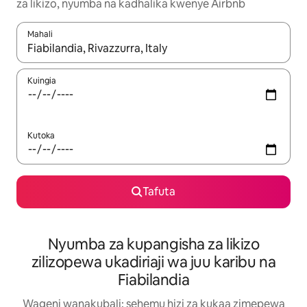
za likizo, nyumba na kadhalika kwenye Airbnb
Mahali
Wakati matokeo yanapatikana, vinjari kwa kutumia vitufe vya v
Kuingia
Kutoka
Tafuta
Nyumba za kupangisha za likizo
zilizopewa ukadiriaji wa juu karibu na
Fiabilandia
Wageni wanakubali: sehemu hizi za kukaa zimepewa