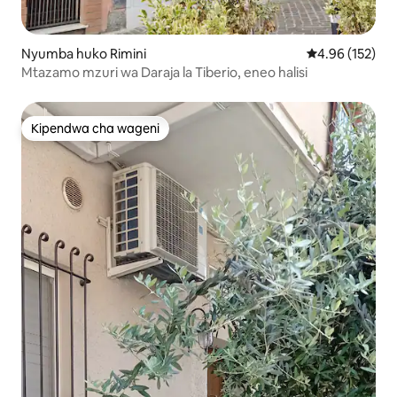
Nyumba huko Rimini
Ukadiriaji wa w
4.96 (152)
Mtazamo mzuri wa Daraja la Tiberio, eneo halisi
Kipendwa cha wageni
Kipendwa cha wageni