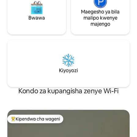
Maegesho ya bila
Bwawa
malipo kwenye
majengo
Kiyoyozi
Kondo za kupangisha zenye Wi-Fi
Kipendwa cha wageni
Kipendwa maarufu cha wageni