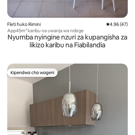
Fleti huko Rimini
Ukadiriaji wa 
4.96 (47)
App45m² karibu na uwanja wa ndege
Nyumba nyingine nzuri za kupangisha za
likizo karibu na Fiabilandia
Kipendwa cha wageni
Kipendwa cha wageni