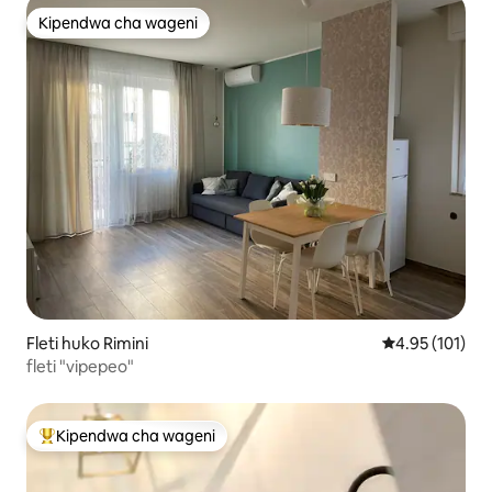
Kipendwa cha wageni
Kipendwa cha wageni
Fleti huko Rimini
Ukadiriaji wa w
4.95 (101)
fleti "vipepeo"
Kipendwa cha wageni
Kipendwa maarufu cha wageni