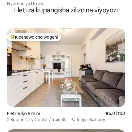
Nyumba ya Utopia
Fleti za kupangisha zilizo na viyoyozi
Kipendwa cha wageni
Kipendwa maarufu cha wageni
Fleti huko Rimini
Ukadiriaji wa 
5.0 (110)
2 Bedr in City Center/Train St. +Parking +Balcony