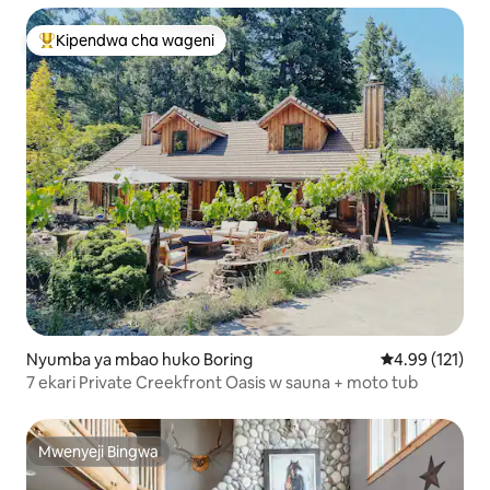
Kipendwa cha wageni
Kipendwa maarufu cha wageni
Nyumba ya mbao huko Boring
Ukadiriaji wa w
4.99 (121)
7 ekari Private Creekfront Oasis w sauna + moto tub
Mwenyeji Bingwa
Mwenyeji Bingwa