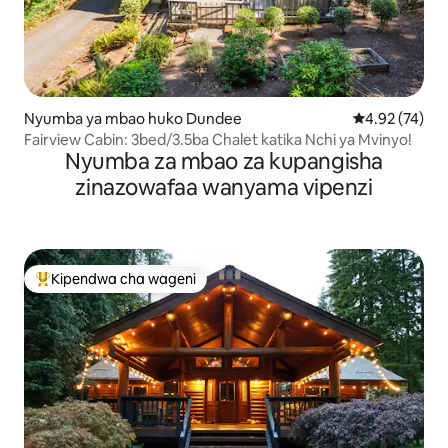
Nyumba ya mbao huko Dundee
Ukadiriaji wa 
4.92 (74)
Fairview Cabin: 3bed/3.5ba Chalet katika Nchi ya Mvinyo!
Nyumba za mbao za kupangisha
zinazowafaa wanyama vipenzi
Kipendwa cha wageni
Kipendwa maarufu cha wageni