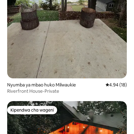
Nyumba ya mbao huko Milwaukie
Ukadiriaji wa 
4.94 (18)
Riverfront House-Private
Kipendwa cha wageni
Kipendwa cha wageni