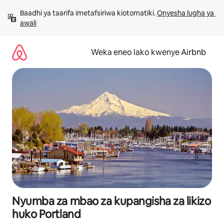
Ruka
Baadhi ya taarifa imetafsiriwa kiotomatiki. 
Onyesha lugha ya 
kwenda
awali
kwenye
maudhui
Weka eneo lako kwenye Airbnb
Nyumba za mbao za kupangisha za likizo
huko Portland