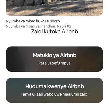
Nyumba ya mbao huko Hillsboro
Nyumba ya Mbao ya Mandhari Nzuri #2
Zaidi kutoka Airbnb
Matukio ya Airbnb
Pata uzoefu mpya
Huduma kwenye Airbnb
Fanya ukaaji wako uwe maalumu zaidi