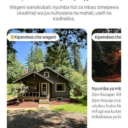
Wageni wanakubali: nyumba hizi za mbao zimepewa
ukadiriaji wa juu kuhusiana na mahali, usafi na
kadhalika.
Kipendwa cha wageni
Kipendwa cha wa
Kipendwa maarufu cha wageni
Kipendwa cha wa
Nyumba ya mbao 
th Portland
Zen Escape: Kitand
la Maji Moto, Yadi y
Zen House ni ene
utulivu huko North
mfupi wa kutemb
mikahawa ya kiton
eneo husika. Sehemu ya kukaa ya
kipekee yenye man