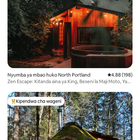
Nyumba ya mbao huko North Portland
Ukadiriaji wa w
4.88 (198)
Zen Escape: Kitanda aina ya King, Beseni la Maji Moto, Yadi
ya Kibinafsi
Kipendwa cha wageni
Kipendwa maarufu cha wageni