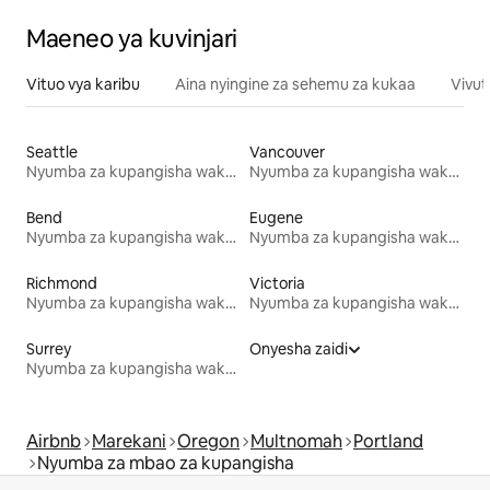
Maeneo ya kuvinjari
Vituo vya karibu
Aina nyingine za sehemu za kukaa
Vivut
Seattle
Vancouver
Nyumba za kupangisha wakati wa likizo
Nyumba za kupangisha wakati wa likizo
Bend
Eugene
Nyumba za kupangisha wakati wa likizo
Nyumba za kupangisha wakati wa likizo
Richmond
Victoria
Nyumba za kupangisha wakati wa likizo
Nyumba za kupangisha wakati wa likizo
Surrey
Onyesha zaidi
Nyumba za kupangisha wakati wa likizo
Airbnb
Marekani
Oregon
Multnomah
Portland
Nyumba za mbao za kupangisha