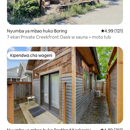
Nyumba ya mbao huko Boring
Ukadiriaji wa w
4.99 (121)
7 ekari Private Creekfront Oasis w sauna + moto tub
Kipendwa cha wageni
Kipendwa cha wageni