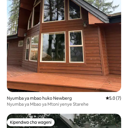
Nyumba ya mbao huko Newberg
Ukadiriaji w
5.0 (7)
Nyumba ya Mbao ya Mtoni yenye Starehe
Kipendwa cha wageni
Kipendwa cha wageni