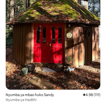
Nyumba ya mbao huko Sandy
Ukadiriaji wa w
4.98 (111)
Nyumba ya Hadithi