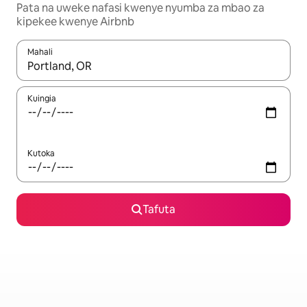
Pata na uweke nafasi kwenye nyumba za mbao za
kipekee kwenye Airbnb
Mahali
Wakati matokeo yanapatikana, vinjari kwa kutumia vitufe vya v
Kuingia
Kutoka
Tafuta