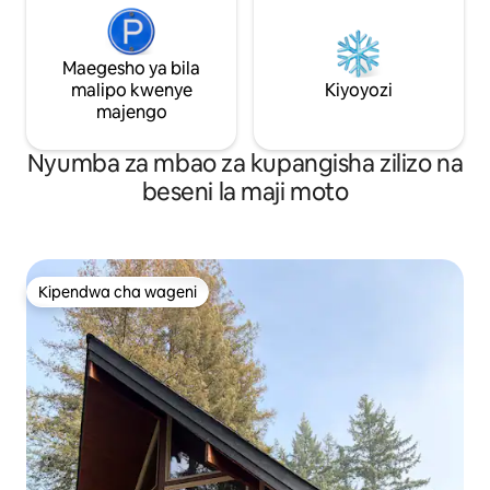
Maegesho ya bila
malipo kwenye
Kiyoyozi
majengo
Nyumba za mbao za kupangisha zilizo na
beseni la maji moto
Kipendwa cha wageni
Kipendwa cha wageni