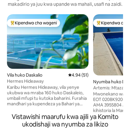
makadirio ya juu kwa upande wa mahali, usafi na zaidi.
Kipendwa cha wageni
Kipendwa cha 
Kipendwa maarufu cha wageni
Kipendwa maaruf
Vila huko Daskalio
Ukadiriaji wa wastani wa 4.94 ka
4.94 (51)
Hermes Hideaway
Nyumba huko Dika
Karibu Hermes Hideaway, vila yenye
Artemis: Mtazamo
ukubwa wa mraba 160 huko Daskaleio,
Bwawa la Kuogelea 
Mwonekano wa kup
umbali mfupi tu kutoka baharini. Furahia
EOT 0208Κ92000302
mandhari ya kupendeza ya Bahari ya
AMA 3955804 Jipe l
Aegean na anga la usiku lenye nyota
kihistoria la Marat
kutoka kwenye jakuzi yetu ya kifahari.
Vistawishi maarufu kwa ajili ya Komito
Athens. Vila iko 
Kilomita 25 tu kutoka uwanja wa ndege
kwa miguu kutoka
ukodishaji wa nyumba za likizo
na kilomita 45 kutoka Athens, ni bora
ya Schinias, Hifadhi