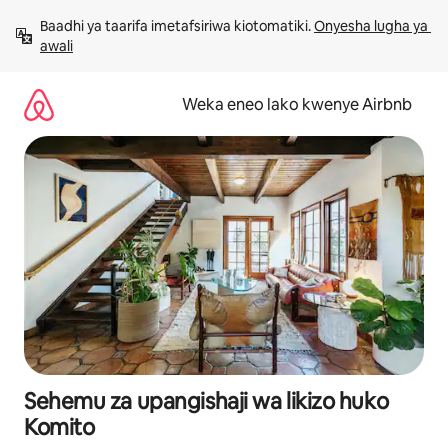
Ruka
Baadhi ya taarifa imetafsiriwa kiotomatiki. 
Onyesha lugha ya 
kwenda
awali
kwenye
maudhui
Weka eneo lako kwenye Airbnb
Sehemu za upangishaji wa likizo huko
Komito