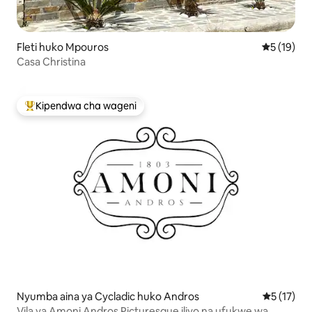
Fleti huko Mpouros
Ukadiriaji 
5 (19)
Casa Christina
Kipendwa cha wageni
Kipendwa maarufu cha wageni
Nyumba aina ya Cycladic huko Andros
Ukadiriaji 
5 (17)
Vila ya Amoni Andros Picturesque iliyo na ufukwe wa