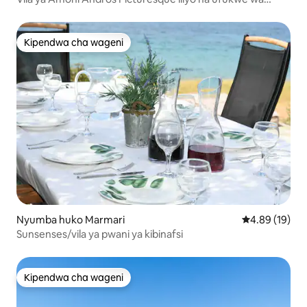
kujitegemea
Kipendwa cha wageni
Kipendwa cha wageni
Nyumba huko Marmari
Ukadiriaji wa 
4.89 (19)
Sunsenses/vila ya pwani ya kibinafsi
Kipendwa cha wageni
Kipendwa cha wageni