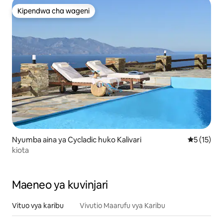
Kipendwa cha wageni
Kipendwa cha wageni
Nyumba aina ya Cycladic huko Kalivari
Ukadiriaji 
5 (15)
kiota
Maeneo ya kuvinjari
Vituo vya karibu
Vivutio Maarufu vya Karibu