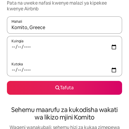
Pata na uweke nafasi kwenye malazi ya kipekee
kwenye Airbnb
Mahali
Wakati matokeo yanapatikana, vinjari kwa kutumia vitufe vya v
Kuingia
Kutoka
Tafuta
Sehemu maarufu za kukodisha wakati
wa likizo mjini Komito
Wageni wanakubali: sehemu hizi za kukaa zimepewa