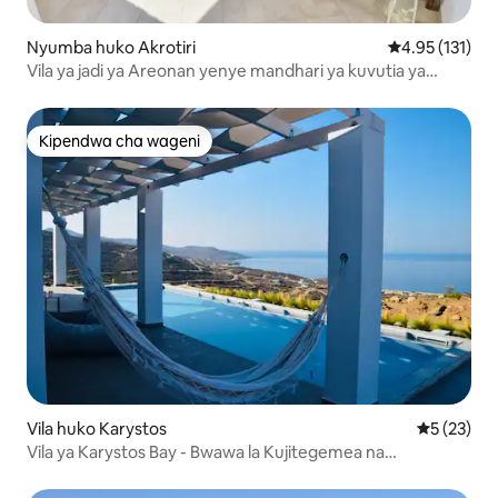
Nyumba huko Akrotiri
Ukadiriaji wa w
4.95 (131)
Vila ya jadi ya Areonan yenye mandhari ya kuvutia ya
bahari
Kipendwa cha wageni
Kipendwa cha wageni
Vila huko Karystos
Ukadiriaji 
5 (23)
Vila ya Karystos Bay - Bwawa la Kujitegemea na
Mwonekano wa Bahari