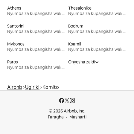
Athens
Thesalonike
Nyumba za kupangisha wakati wa likizo
Nyumba za kupangisha wakati wa likizo
Santorini
Bodrum
Nyumba za kupangisha wakati wa likizo
Nyumba za kupangisha wakati wa likizo
Mykonos
Ksamil
Nyumba za kupangisha wakati wa likizo
Nyumba za kupangisha wakati wa likizo
Paros
Onyesha zaidi
Nyumba za kupangisha wakati wa likizo
Airbnb
Ugiriki
Komito
© 2026 Airbnb, Inc.
Faragha
Masharti