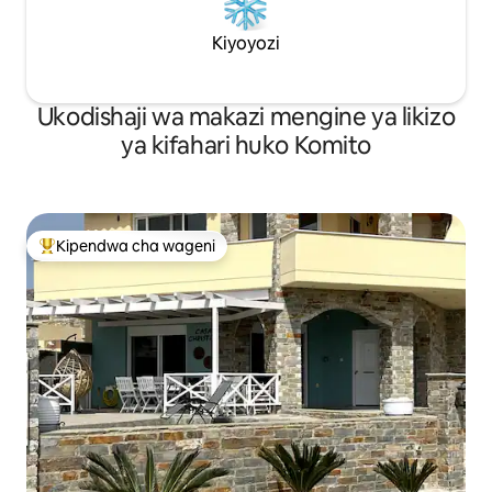
Kiyoyozi
Ukodishaji wa makazi mengine ya likizo
ya kifahari huko Komito
Kipendwa cha wageni
Kipendwa maarufu cha wageni