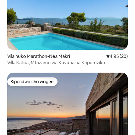
Vila huko Marathon-Nea Makri
Ukadiriaji wa 
4.95 (20)
Villa Kalida, Mtazamo wa Kuvutia na Kupumzika
Kipendwa cha wageni
Kipendwa cha wageni