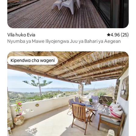
Vila huko Evia
Ukadiriaji wa 
4.96 (25)
Nyumba ya Mawe Iliyojengwa Juu ya Bahari ya Aegean
Kipendwa cha wageni
Kipendwa cha wageni