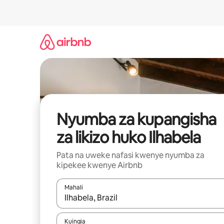
Ruka
kwenda
kwenye
maudhui
Nyumba za kupangisha
za likizo huko Ilhabela
Pata na uweke nafasi kwenye nyumba za
kipekee kwenye Airbnb
Mahali
Wakati matokeo yanapatikana, vinjari kwa kutumia
Kuingia