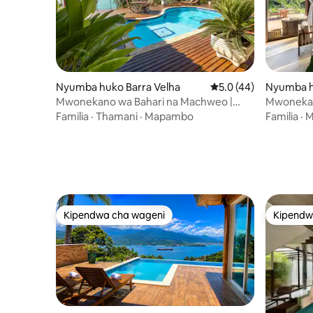
Nyumba huko Barra Velha
Ukadiriaji wa wastani 
5.0 (44)
Nyumba h
Mwonekano wa Bahari na Machweo |
Mwonekan
Nyumba yenye Bwawa la Kuogelea
Familia
·
Thamani
·
Mapambo
Familia
·
M
Kipendwa cha wageni
Kipendw
Kipendwa cha wageni
Kipendw