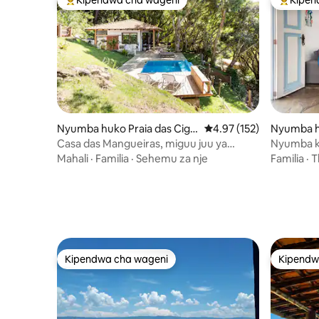
Kipendwa maarufu cha wageni
Kipendw
Nyumba huko Praia das Ciga
Ukadiriaji wa wastani wa
4.97 (152)
Nyumba h
rras
Casa das Mangueiras, miguu juu ya
Nyumba ka
mchanga, bwawa la kuogelea, amani na
feri
Mahali
·
Familia
·
Sehemu za nje
Familia
·
T
utulivu
Kipendwa cha wageni
Kipendw
Kipendwa cha wageni
Kipendw