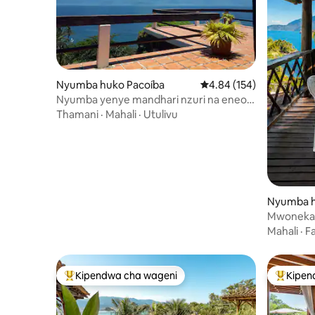
Nyumba huko Pacoíba
Ukadiriaji wa wastani wa
4.84 (154)
Nyumba yenye mandhari nzuri na eneo
la kujitegemea kando ya bahari
Thamani
·
Mahali
·
Utulivu
Nyumba h
Mwonekan
Ufukweni
Mahali
·
Fa
nyama•Wa
Kipendwa cha wageni
Kipen
Kipendwa maarufu cha wageni
Kipendw