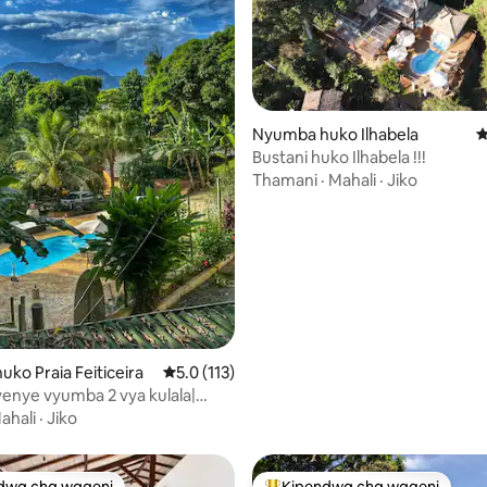
Nyumba huko Ilhabela
U
Bustani huko Ilhabela !!!
 4.94 kati ya 5, tathmini 102
Thamani
·
Mahali
·
Jiko
ko Praia Feiticeira
Ukadiriaji wa wastani wa 5.0 kati ya 5, tathmi
5.0 (113)
nye vyumba 2 vya kulala|
kuogelea + Uwanja | dakika 5
ahali
·
Jiko
fukweni
dwa cha wageni
Kipendwa cha wageni