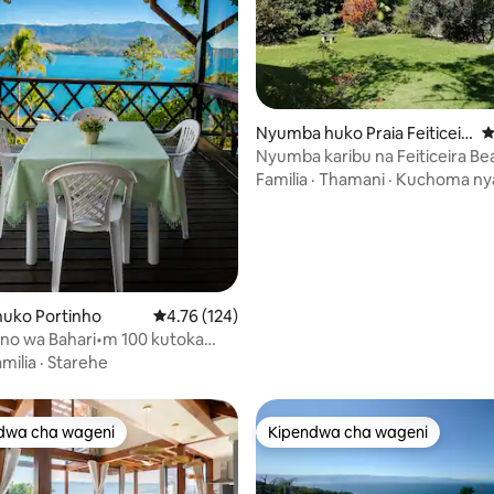
 4.84 kati ya 5, tathmini 154
Nyumba huko Praia Feiticeir
U
a
Nyumba karibu na Feiticeira Be
Familia
·
Thamani
·
Kuchoma n
uko Portinho
Ukadiriaji wa wastani wa 4.76 kati ya 5, tathmi
4.76 (124)
o wa Bahari•m 100 kutoka
•AR•Jiko la kuchomea
milia
·
Starehe
tu 10
dwa cha wageni
Kipendwa cha wageni
a maarufu cha wageni
Kipendwa cha wageni