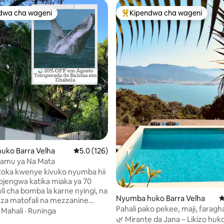
dwa cha wageni
Kipendwa cha wageni
a maarufu cha wageni
Kipendwa maarufu cha wageni
4.99 kati ya 5, tathmini 285
uko Barra Velha
Ukadiriaji wa wastani wa 5.0 kati ya 5, tathmi
5.0 (126)
amu ya Na Mata
oka kwenye kivuko nyumba hii
liyojengwa katika miaka ya 70
uli cha bomba la karne nyingi, na
Nyumba huko Barra Velha
U
i za matofali na mezzanine
Pahali pako pekee, maji, faragha
ao za ipê. Vyote
·
Mahali
·
Runinga
🌿 Mirante da Jana – Likizo huko
atiwa ili kuwakaribisha wasafiri