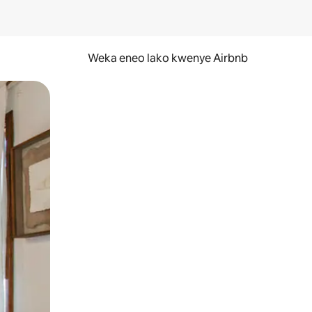
Weka eneo lako kwenye Airbnb
lezesha kidole kwenye ishara.