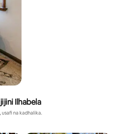
jini Ilhabela
usafi na kadhalika.