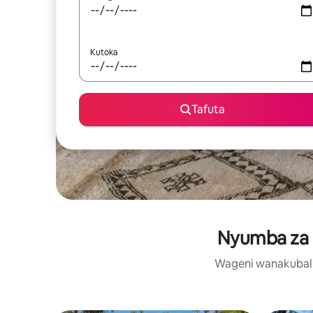
Kutoka
Tafuta
Nyumba za ku
Wageni wanakubali: