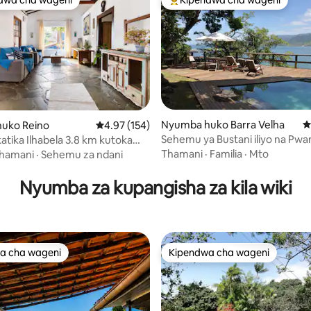
a maarufu cha wageni
Kipendwa maarufu cha wageni
Nyumba huko Barra Velha
U
 4.97 kati ya 5, tathmini 152
uko Reino
Ukadiriaji wa wastani wa 4.97 kati ya 5, tathmi
4.97 (154)
Sehemu ya Bustani iliyo na Pwan
tika Ilhabela 3.8 km kutoka
kibinafsi
Thamani
·
Familia
·
Mto
hamani
·
Sehemu za ndani
Nyumba za kupangisha za kila wiki
a cha wageni
Kipendwa cha wageni
a cha wageni
Kipendwa cha wageni