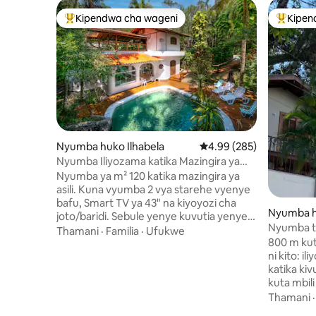
Kipendwa cha wageni
Kipen
Kipendwa maarufu cha wageni
Kipendw
Nyumba huko Ilhabela
Ukadiriaji wa wastani wa 
4.99 (285)
Nyumba Iliyozama katika Mazingira ya
Asili | Bwawa | Paa la Mwangaza wa Anga
Nyumba ya m² 120 katika mazingira ya
asili. Kuna vyumba 2 vya starehe vyenye
bafu, Smart TV ya 43" na kiyoyozi cha
Nyumba h
joto/baridi. Sebule yenye kuvutia yenye
Nyumba t
Smart TV ya 65" na kiyoyozi. Jiko kamili
Thamani
·
Familia
·
Ufukwe
800 m kut
lenye friji ya lita 430 na Wi-Fi ya nyuzi ya
ni kito: i
Mbps 1000. Ua wa nyuma wa faragha
katika kiv
wenye eneo la kuchomea nyama na
kuta mbil
bwawa la asili. Ghorofani, chumba cha
katika mb
bafu cha ndani na kitanda cha ukubwa wa
Thamani
vimekarab
king, mwonekano wa nyota, beseni la