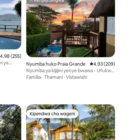
Mwenyeji Bingwa
kadiriaji wa wastani wa 4.98 kati ya 5, tathmini 255
4.98 (255)
ni 154
i ya
Nyumba huko Praia Grande
Ukadiriaji wa wastani wa
4.93 (209)
Nyumba ya kijijini yenye bwawa - Ufukwe
wa Julião
Familia
·
Thamani
·
Vistawishi
Kipendwa cha wageni
Kipendwa cha wageni