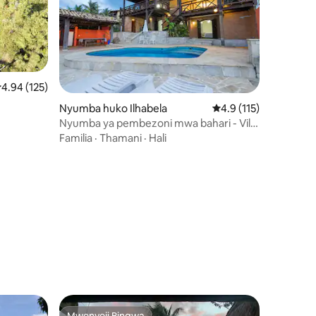
kadiriaji wa wastani wa 4.94 kati ya 5, tathmini 125
4.94 (125)
Nyumba huko Ilhabela
Ukadiriaji wa wastani 
4.9 (115)
Nyumba ya pembezoni mwa bahari - Villa
Brasil Ilhabela
Familia
·
Thamani
·
Hali
ni 113
Mwenyeji Bingwa