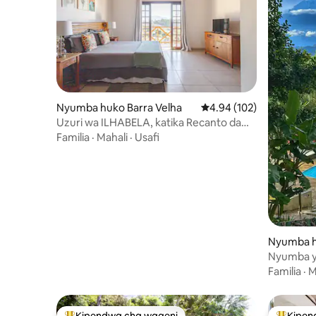
Nyumba huko Barra Velha
Ukadiriaji wa wastani wa
4.94 (102)
Uzuri wa ILHABELA, katika Recanto da
Jô!
Familia
·
Mahali
·
Usafi
Nyumba hu
Nyumba ye
Bwawa la 
Familia
·
M
kutoka u
Kipendwa cha wageni
Kipen