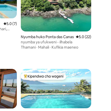
Ukadiriaji wa wastani wa 5.0 kati ya 5, tathmini 7
5.0 (7)
ari,
ini 65
ea
Nyumba huko Ponta das Canas
Ukadiriaji wa wastani
5.0 (22)
nyumba ya ufukweni - ilhabela
Thamani
·
Mahali
·
Kufikia maeneo
Kipendwa cha wageni
Kipendwa maarufu cha wageni