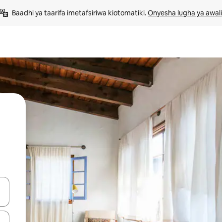
Baadhi ya taarifa imetafsiriwa kiotomatiki. 
Onyesha lugha ya awali
 vitufe vya vishale vya juu na chini au uchunguze kwa kugusa au kute