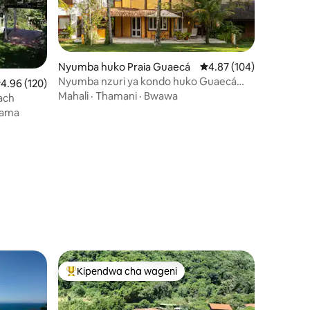
Nyumba huko Praia Guaecá
Ukadiriaji wa wastani wa
4.87 (104)
Nyumba nzuri ya kondo huko Guaecá
kadiriaji wa wastani wa 4.96 kati ya 5, tathmini 120
4.96 (120)
Beach!
Mahali
·
Thamani
·
Bwawa
ach
yama
ni 124
Kipendwa cha wageni
Kipendwa maarufu cha wageni