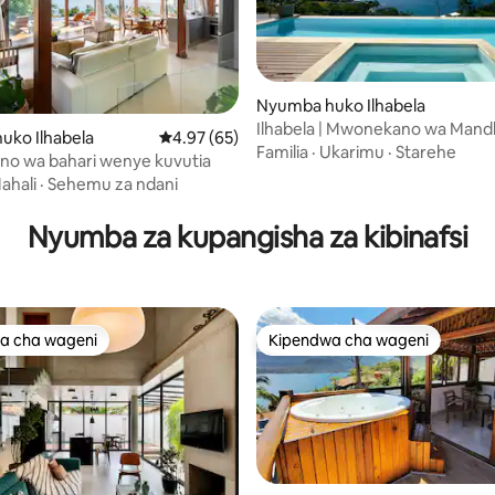
Nyumba huko Ilhabela
Ilhabela | Mwonekano wa Mandh
wa 5.0 kati ya 5, tathmini 44
uko Ilhabela
Ukadiriaji wa wastani wa 4.97 kati ya 5, tathm
4.97 (65)
Vyumba 6 na Bwawa la Kuogel
Familia
·
Ukarimu
·
Starehe
o wa bahari wenye kuvutia
ahali
·
Sehemu za ndani
Nyumba za kupangisha za kibinafsi
a cha wageni
Kipendwa cha wageni
a cha wageni
Kipendwa cha wageni