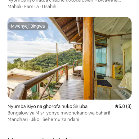
kuogelea la kibinafsi
Mahali
·
Familia
·
Usahihi
Mwenyeji Bingwa
Mwenyeji Bingwa
Nyumba isiyo na ghorofa huko Siriuba
Ukadiriaji w
5.0 (3)
Bungalow ya Misri yenye mwonekano wa bahari!
Mandhari
·
Jiko
·
Sehemu za ndani