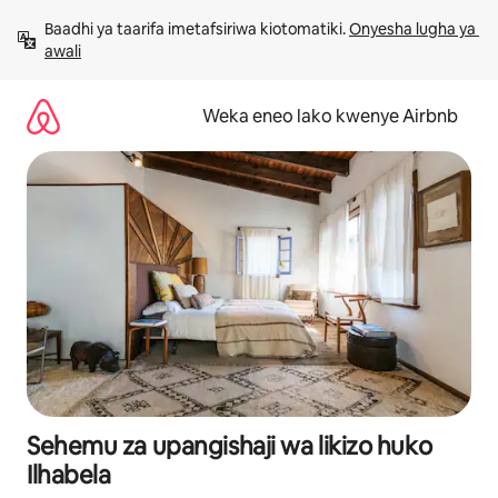
Ruka
Baadhi ya taarifa imetafsiriwa kiotomatiki. 
Onyesha lugha ya 
kwenda
awali
kwenye
maudhui
Weka eneo lako kwenye Airbnb
Sehemu za upangishaji wa likizo huko
Ilhabela