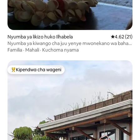
Nyumba ya likizo huko Ilhabela
Ukadiriaji wa 
4.62 (21)
Nyumba ya kiwango cha juu yenye mwonekano wa bahari
kando ya msitu
Familia
·
Mahali
·
Kuchoma nyama
Kipendwa cha wageni
Kipendwa maarufu cha wageni