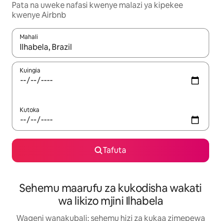
Pata na uweke nafasi kwenye malazi ya kipekee
kwenye Airbnb
Mahali
Wakati matokeo yanapatikana, vinjari kwa kutumia vitufe vya v
Kuingia
Kutoka
Tafuta
Sehemu maarufu za kukodisha wakati
wa likizo mjini Ilhabela
Wageni wanakubali: sehemu hizi za kukaa zimepewa