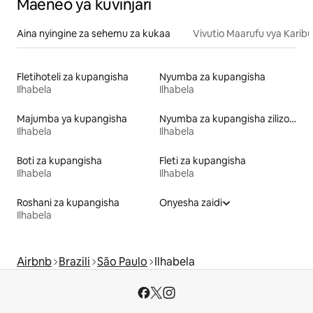
Maeneo ya kuvinjari
Aina nyingine za sehemu za kukaa
Vivutio Maarufu vya Karibu
Fletihoteli za kupangisha
Nyumba za kupangisha
Ilhabela
Ilhabela
Majumba ya kupangisha
Nyumba za kupangisha zilizo na sauna
Ilhabela
Ilhabela
Boti za kupangisha
Fleti za kupangisha
Ilhabela
Ilhabela
Roshani za kupangisha
Onyesha zaidi
Ilhabela
Airbnb
Brazili
São Paulo
Ilhabela