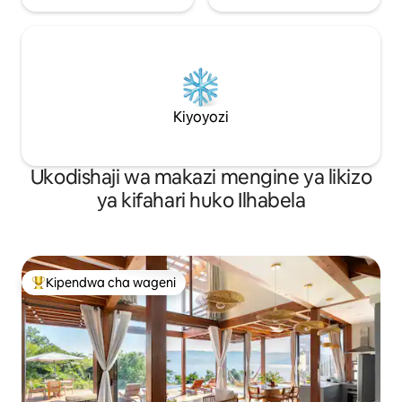
Kiyoyozi
Ukodishaji wa makazi mengine ya likizo
ya kifahari huko Ilhabela
Kipendwa cha wageni
Kipendwa maarufu cha wageni