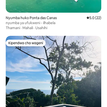
Nyumba huko Ponta das Canas
Ukadiriaji wa
5.0 (22)
nyumba ya ufukweni - ilhabela
Thamani
·
Mahali
·
Usahihi
Kipendwa cha wageni
Kipendwa cha wageni