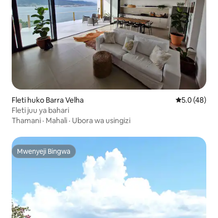
Fleti huko Barra Velha
Ukadiriaji wa
5.0 (48)
Fleti juu ya bahari
Thamani
·
Mahali
·
Ubora wa usingizi
Mwenyeji Bingwa
Mwenyeji Bingwa