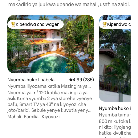
makadirio ya juu kwa upande wa mahali, usafi na zaidi.
Kipendwa cha wageni
Kipendwa cha 
Kipendwa maarufu cha wageni
Kipendwa maaruf
Nyumba huko Ilhabela
Ukadiriaji wa wastani wa 4.99 kat
4.99 (285)
Nyumba Iliyozama katika Mazingira ya
Asili | Bwawa | Paa la Mwangaza wa Anga
Nyumba ya m² 120 katika mazingira ya
asili. Kuna vyumba 2 vya starehe vyenye
bafu, Smart TV ya 43" na kiyoyozi cha
Nyumba huko Barr
joto/baridi. Sebule yenye kuvutia yenye
Nyumba tamu ya 
Smart TV ya 65" na kiyoyozi. Jiko kamili
Mahali
·
Familia
·
Kiyoyozi
800 m kutoka kwe
lenye friji ya lita 430 na Wi-Fi ya nyuzi ya
ni kito: iliyojengw
Mbps 1000. Ua wa nyuma wa faragha
katika kivuli cha b
wenye eneo la kuchomea nyama na