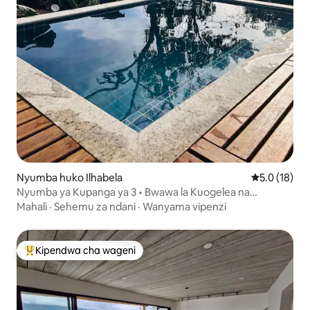
Nyumba huko Ilhabela
Ukadiriaji wa
5.0 (18)
Nyumba ya Kupanga ya 3 • Bwawa la Kuogelea na
Mwonekano wa Bahari
Mahali
·
Sehemu za ndani
·
Wanyama vipenzi
Kipendwa cha wageni
Kipendwa maarufu cha wageni