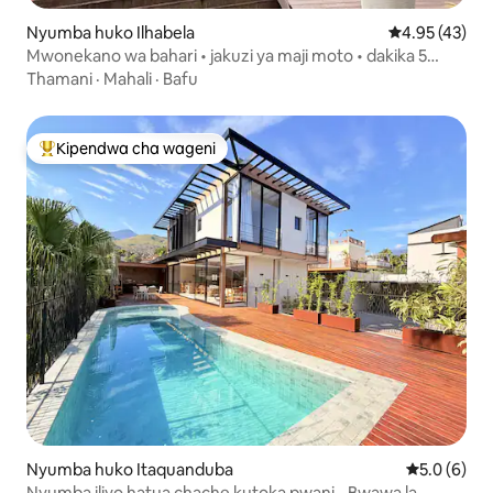
Nyumba huko Ilhabela
Ukadiriaji wa 
4.95 (43)
Mwonekano wa bahari • jakuzi ya maji moto • dakika 5
kutoka pwani
Thamani
·
Mahali
·
Bafu
Kipendwa cha wageni
Kipendwa maarufu cha wageni
Nyumba huko Itaquanduba
Ukadiriaji w
5.0 (6)
Nyumba iliyo hatua chache kutoka pwani - Bwawa la