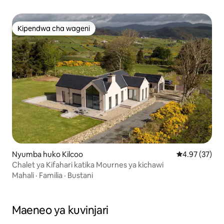
Kipendwa cha wageni
Kipendwa cha wageni
Nyumba huko Kilcoo
Ukadiriaji wa 
4.97 (37)
Chalet ya Kifahari katika Mournes ya kichawi
Mahali
·
Familia
·
Bustani
Maeneo ya kuvinjari