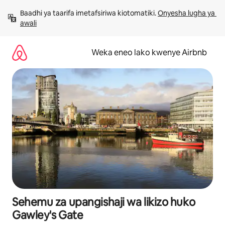
Ruka
Baadhi ya taarifa imetafsiriwa kiotomatiki. 
Onyesha lugha ya 
kwenda
awali
kwenye
maudhui
Weka eneo lako kwenye Airbnb
Sehemu za upangishaji wa likizo huko
Gawley's Gate