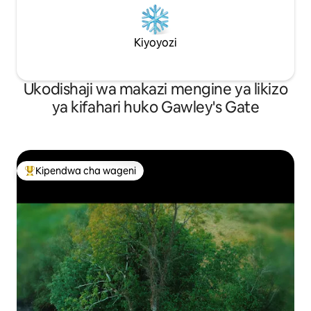
Kiyoyozi
Ukodishaji wa makazi mengine ya likizo
ya kifahari huko Gawley's Gate
Kipendwa cha wageni
Kipendwa maarufu cha wageni