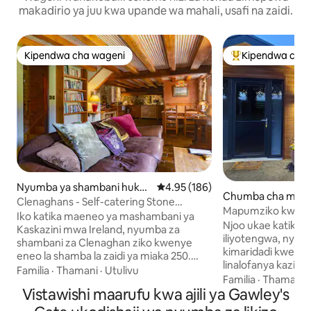
makadirio ya juu kwa upande wa mahali, usafi na zaidi.
Kipendwa cha wageni
Kipendwa cha 
Kipendwa cha wageni
Kipendwa maaruf
Nyumba ya shambani huko
Ukadiriaji wa wastani wa 4.95 kat
4.95 (186)
Chumba cha mgen
Craigavon
Clenaghans - Self-catering Stone
omebridge
Mapumziko kweny
Cottage
Iko katika maeneo ya mashambani ya
Ballydrum
Njoo ukae katika bu
Kaskazini mwa Ireland, nyumba za
iliyotengwa, nyu
shambani za Clenaghan ziko kwenye
kimaridadi kweny
eneo la shamba la zaidi ya miaka 250.
linalofanya kazi, i
Kujivunia nyumba 6 za shambani kwa
Familia
·
Thamani
·
Utulivu
(inatosha watu 4 ku
Familia
·
Thamani
jumla, kila moja imebadilishwa kuwa
Vistawishi maarufu kwa ajili ya Gawley's
Furahia beseni la ma
vipimo vya juu na vifaa vya kisasa ikiwa ni
lililofunikwa, ma
pamoja na mtandao wa kasi na