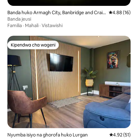
Banda huko Armagh City, Banbridge and Craig
Ukadiriaji wa 
4.88 (16)
avon
Banda jeusi
Familia
·
Mahali
·
Vistawishi
Kipendwa cha wageni
Kipendwa cha wageni
Nyumba isiyo na ghorofa huko Lurgan
Ukadiriaji wa 
4.92 (51)