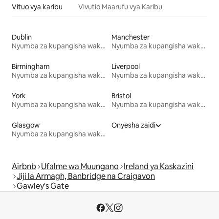
Vituo vya karibu
Vivutio Maarufu vya Karibu
Dublin
Manchester
Nyumba za kupangisha wakati wa likizo
Nyumba za kupangisha wakati wa likizo
Birmingham
Liverpool
Nyumba za kupangisha wakati wa likizo
Nyumba za kupangisha wakati wa likizo
York
Bristol
Nyumba za kupangisha wakati wa likizo
Nyumba za kupangisha wakati wa likizo
Glasgow
Onyesha zaidi
Nyumba za kupangisha wakati wa likizo
Airbnb
Ufalme wa Muungano
Ireland ya Kaskazini
Jiji la Armagh, Banbridge na Craigavon
Gawley's Gate