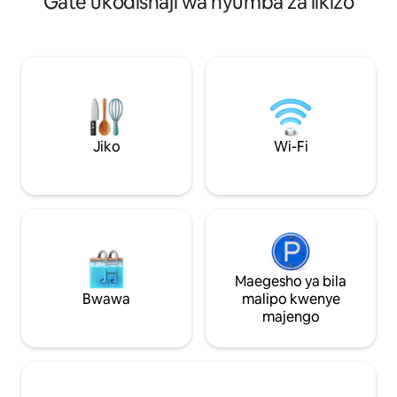
Gate ukodishaji wa nyumba za likizo
ya kupendeza, shi
televisheni pana. Kila fleti ina sebule
la kupendeza. Nda
yake, jiko, chumba cha kulala na ndani.
watu wawili, kitan
Utafika kwenye friji iliyojaa kwa ukarimu
mapambo ya amani
na pakiti ya kukaribisha ikiwa ni pamoja
kisasa. HAKUNA 
na kila kitu unachohitaji ili kutengeneza
Inafaa kwa kupum
Ulster Fry yako mwenyewe asubuhi
na kuepuka mson
pamoja na mkate, maziwa, jibini na zaidi.
kila siku. Inajumui
Pia kwenye tovuti ni Mkahawa wa
mwongozo cha eneo
Jiko
Wi-Fi
Clenaghan ulioshinda tuzo ambao
mapendekezo ya ju
unafungua Jumatano hadi Jumapili.
za karibu. Cheza m
Umbali wa dakika 5 tu kwa gari ni kijiji cha
hautasumbua 😀
Moira, ambacho hakina uhaba wa baa,
mikahawa na mikahawa ili uweze
kutumia. Moira iko kando ya Barabara ya
Ireland ya Kaskazini M1 (Junction 9) kati
ya Lurgan na Lisburn. Belfast ni gari la
Maegesho ya bila
dakika 25 kwa gari na inapatikana kutoka
Bwawa
malipo kwenye
Kituo cha Treni cha Moira, umbali wa
majengo
dakika 5 kwa gari.