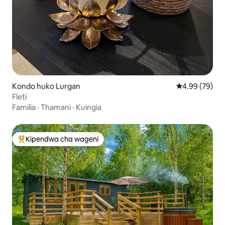
Kondo huko Lurgan
Ukadiriaji wa 
4.99 (79)
Fleti
Familia
·
Thamani
·
Kuingia
Kipendwa cha wageni
Kipendwa maarufu cha wageni