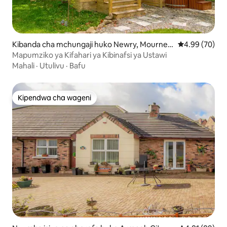
Kibanda cha mchungaji huko Newry, Mourne a
Ukadiriaji wa 
4.99 (70)
nd Down
Mapumziko ya Kifahari ya Kibinafsi ya Ustawi
Mahali
·
Utulivu
·
Bafu
Kipendwa cha wageni
Kipendwa cha wageni