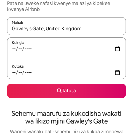
Pata na uweke nafasi kwenye malazi ya kipekee
kwenye Airbnb
Mahali
Wakati matokeo yanapatikana, vinjari kwa kutumia vitufe vya v
Kuingia
Kutoka
Tafuta
Sehemu maarufu za kukodisha wakati
wa likizo mjini Gawley's Gate
Wageni wanakubali: sehemu hizi za kukaa zimepewa