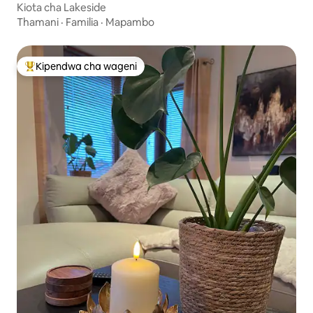
Kiota cha Lakeside
Thamani
·
Familia
·
Mapambo
Kipendwa cha wageni
Kipendwa maarufu cha wageni