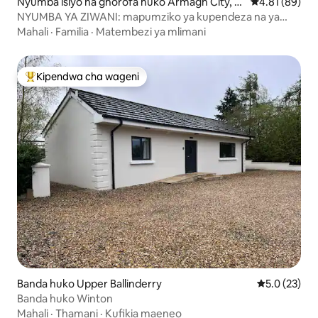
Nyumba isiyo na ghorofa huko Armagh City, B
Ukadiriaji wa 
4.81 (89)
anbridge and Craigavon
NYUMBA YA ZIWANI: mapumziko ya kupendeza na ya
amani.
Mahali
·
Familia
·
Matembezi ya mlimani
Kipendwa cha wageni
Kipendwa maarufu cha wageni
Banda huko Upper Ballinderry
Ukadiriaji wa
5.0 (23)
Banda huko Winton
Mahali
·
Thamani
·
Kufikia maeneo