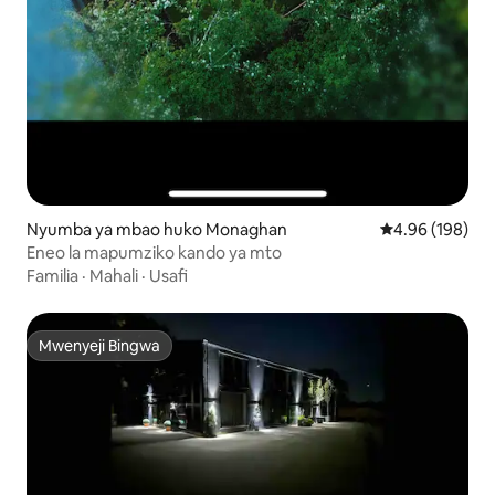
Nyumba ya mbao huko Monaghan
Ukadiriaji wa w
4.96 (198)
Eneo la mapumziko kando ya mto
Familia
·
Mahali
·
Usafi
Mwenyeji Bingwa
Mwenyeji Bingwa