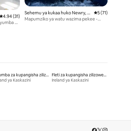
Sehemu ya kukaa huko Newry, M
Ukadiriaji wa wasta
5 (71)
Ukadiriaji wa wastani wa 4.94 kati ya 5, tathmini 31
4.94 (31)
ni 202
ourne and Down
Mapumziko ya watu wazima pekee -
Vyumba 2
Mitazamo ya Carlingford Lough
eseni la
Nyumba za kupangisha zilizo na sauna
Fleti za kupangisha zilizowekewa huduma
land ya Kaskazini
Ireland ya Kaskazini