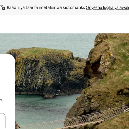
Baadhi ya taarifa imetafsiriwa kiotomatiki. 
Onyesha lugha ya awali
ee
 vitufe vya vishale vya juu na chini au uchunguze kwa kugusa au kute