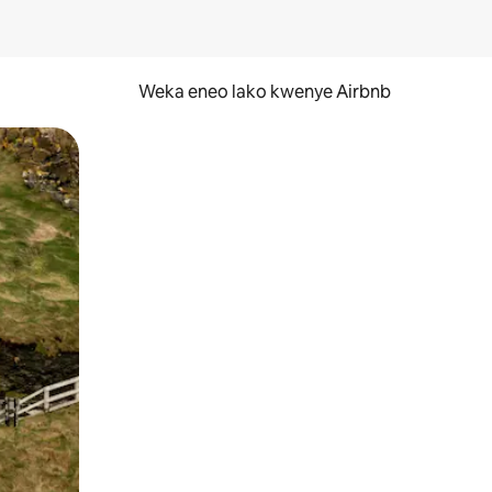
Weka eneo lako kwenye Airbnb
lezesha kidole kwenye ishara.