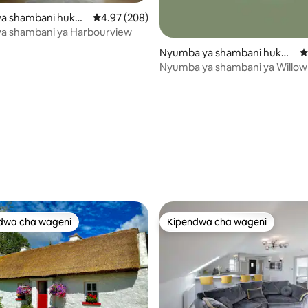
a shambani huko
Ukadiriaji wa wastani wa 4.97 kati ya 5, tathmi
4.97 (208)
a shambani ya Harbourview
Nyumba ya shambani huko
U
Dromara
Nyumba ya shambani ya Willo
a 4.99 kati ya 5, tathmini 82
dwa cha wageni
Kipendwa cha wageni
a maarufu cha wageni
Kipendwa cha wageni