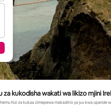
a kukodisha wakati wa likizo mjini Ire
hemu hizi za kukaa zimepewa makadirio ya juu kwa upande wa m