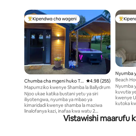
Kipendwa cha wageni
Kipen
Kipendwa maarufu cha wageni
Kipendw
Nyumba y
Kilclief
Beach Ho
Chumba cha mgeni huko To
Ukadiriaji wa wastani wa
4.98 (255)
Nyumba ya
ome
Mapumziko kwenye Shamba la Ballydrum
kuvutia ye
Njoo ukae katika bustani yetu ya siri
kwenye Uf
iliyotengwa, nyumba ya mbao ya
kutoka kw
kimaridadi kwenye shamba la maziwa
Urembo wa
linalofanya kazi, inafaa kwa watu 2
Strangfor
Vistawishi maarufu kw
(inatosha watu 4 kulala ikiwa inahitajika).
(hasa kuo
Furahia beseni la maji moto la viti 5
baiskeli,
lililofunikwa, mandhari ya mashambani ya
mengi zai
kupendeza, shimo la moto na baraza la