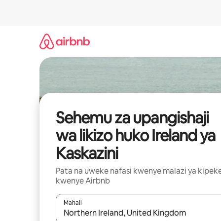
Ruka
kwenda
kwenye
maudhui
Sehemu za upangishaji
wa likizo huko Ireland ya
Kaskazini
Pata na uweke nafasi kwenye malazi ya kipek
kwenye Airbnb
Mahali
Wakati matokeo yanapatikana, vinjari kwa kutumia