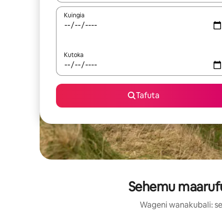
Kuingia
Kutoka
Tafuta
Sehemu maarufu z
Wageni wanakubali: se