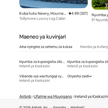
Kuba huko Newry, Mourne a
Ukadiriaji wa wastani wa
4.99 (337)
Nyumba y
nd Down
Tollymore Luxury Log Cabin
eek
5* Nyumba
Kiayaland
Maeneo ya kuvinjari
Aina nyingine za sehemu za kukaa
Mambo ya Kufan
Nyumba za kupangisha zilizo na kayak
Ireland ya Kaskazini
Ireland ya Kaskazini
Vibanda vya wachungaji vya kupangisha
Onyesha zaidi
Ireland ya Kaskazini
Airbnb
Ufalme wa Muungano
Ireland ya Kaskazin
© 2026 Airbnb, Inc.
Faragha
Masharti