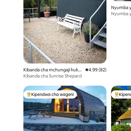
Nyumba y
Ballintoy
Nyumba y
Kibanda cha mchungaji huko
Ukadiriaji wa wastani w
4.99 (82)
Mid Ulster
Kibanda cha Sunrise Shepard
Kipendwa cha wageni
Kipen
Kipendwa maarufu cha wageni
Kipendw