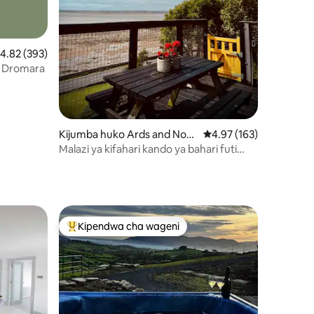
ni 208
kadiriaji wa wastani wa 4.82 kati ya 5, tathmini 393
4.82 (393)
w Dromara
Kijumba huko Ards and Nort
Ukadiriaji wa wastani wa
4.97 (163)
h Down
Malazi ya kifahari kando ya bahari futi
chache tu kutoka baharini.
Kipendwa cha wageni
Kipendwa maarufu cha wageni