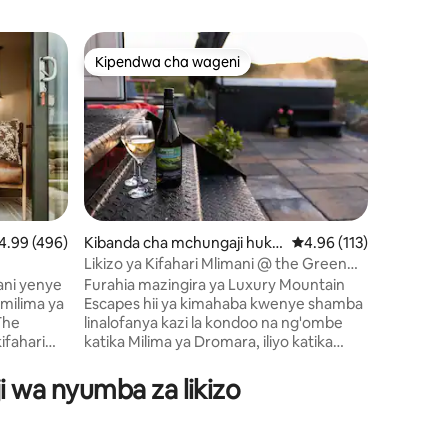
Nyumba y
Kipendwa cha wageni
Kipe
Kipendwa cha wageni
Kipend
o Forkhill
Nyumba y
juu katika
Juu katik
ya vilima
mashamba
barabara
ndefu, p
mazingira. Mapumziko ya ki
yaliyote
yakijivun
ni 158
adiriaji wa wastani wa 4.99 kati ya 5, tathmini 496
4.99 (496)
Kibanda cha mchungaji huko
Ukadiriaji wa wastani wa
4.96 (113)
na uungan
Ballyward
Likizo ya Kifahari Mlimani @ the Green
Ilipatikan
hut
ni yenye
Furahia mazingira ya Luxury Mountain
kibinafsi
milima ya
Escapes hii ya kimahaba kwenye shamba
nje/bembe
The
linalofanya kazi la kondoo na ng'ombe
kitanda m
ifahari
katika Milima ya Dromara, iliyo katika
la glasi k
a
mazingira ya asili. Kati ya Castlewellan na
yanadhibi
 bustani
Dromara, dakika 15 kwa gari kwenda
ji wa nyumba za likizo
i moto.
Newcastle, dakika 25 kutoka Belfast.
a gari
Eneo la mapumziko la wanandoa lenye
pendeza
beseni jipya la maji moto la umeme