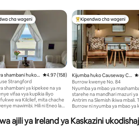
dwa cha wageni
Kipendwa cha wageni
a maarufu cha wageni
Kipendwa maarufu cha wageni
a shambani huko
Ukadiriaji wa wastani wa 4.97 kati ya 5, tathmi
4.97 (158)
Kijumba huko Causeway Co
Uk
ast and Glens
use Strangford
Burrow kwenye No. 84
 4.98 kati ya 5, tathmini 255
 shambani ya kipekee na ya
Nyumba ya mbao ya mashamba
nye vifaa vya kupikia iliyo
starehe na mandhari mazuri ya 
ukwe wa Kilclief, mita chache
Antrim na Slemish ikiwa mbali. 
enye mawimbi. Hili ni Eneo la
Burrow ni nyumba ya mbao ya k
 Asili wa Kipekee karibu na
iliyo kwenye ghorofa ya chini n
d, furahia michezo ya majini
inayotumia kwa njia ya kipekee
a ajili ya Ireland ya Kaskazini ukodisha
gelea), kutembea, kuendesha
binafsi, baraza na beseni la maj
 kutazama ndege, kupumzika na
Fleti iko umbali wa dakika 30 kw
di katika nyumba yetu ya
kutoka kwenye vivutio vya ku