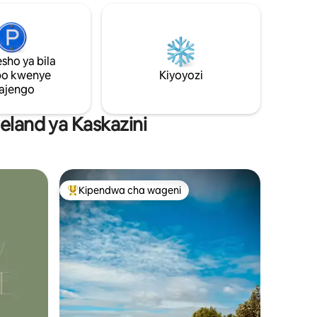
li wa
katikati ya mlima, kondoo ndio usumbufu
t. Fleti
pekee unaowezekana. Kuku wetu
mba yetu,
wanaotembea huru, ambao huwapa
a ukaaji
wageni wetu mayai katika kifurushi chetu
a ya Gari
cha ukaribisho. Mtafute pony wa
sho ya bila
mbwa.
Falabella anayeitwa Honey na mbuzi
po kwenye
Kiyoyozi
wachache.
ajengo
reland ya Kaskazini
Kipendwa cha wageni
Kipendwa maarufu cha wageni