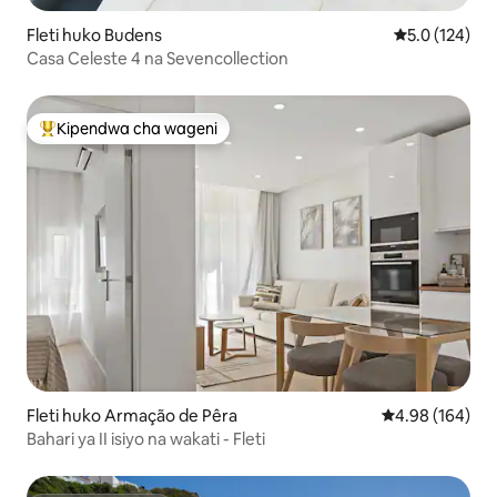
Fleti huko Budens
Ukadiriaji wa 
5.0 (124)
Casa Celeste 4 na Sevencollection
Kipendwa cha wageni
Kipendwa maarufu cha wageni
Fleti huko Armação de Pêra
Ukadiriaji wa w
4.98 (164)
Bahari ya II isiyo na wakati - Fleti