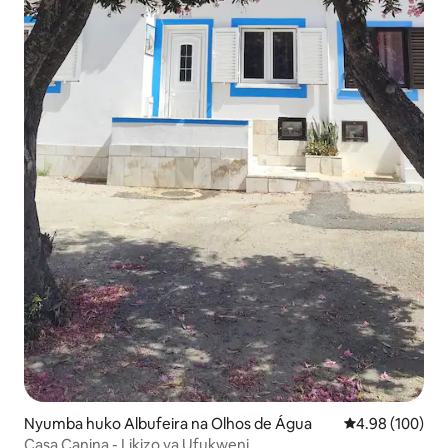
Nyumba huko Albufeira na Olhos de Água
Ukadiriaji wa w
4.98 (100)
Casa Canina - Likizo ya Ufukweni