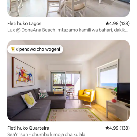
Fleti huko Lagos
Ukadiriaji wa w
4.98 (128)
Lux @ DonaAna Beach, mtazamo kamili wa bahari, dakika
5 hadi katikati
Kipendwa cha wageni
Kipendwa maarufu cha wageni
Fleti huko Quarteira
Ukadiriaji wa w
4.99 (138)
Sea'n' sun - chumba kimoja cha kulala