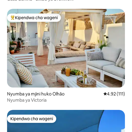
Kipendwa cha wageni
Kipendwa maarufu cha wageni
Nyumba ya mjini huko Olhão
Ukadiriaji wa w
4.92 (111)
Nyumba ya Victoria
Kipendwa cha wageni
Kipendwa cha wageni