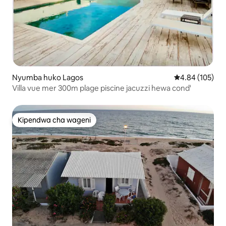
Nyumba huko Lagos
Ukadiriaji wa w
4.84 (105)
Villa vue mer 300m plage piscine jacuzzi hewa cond'
Kipendwa cha wageni
Kipendwa cha wageni