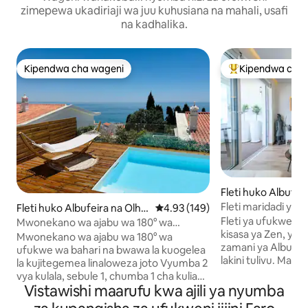
zimepewa ukadiriaji wa juu kuhusiana na mahali, usafi
na kadhalika.
Kipendwa cha wageni
Kipendwa cha 
Kipendwa cha wageni
Kipendwa maaruf
Fleti huko Albufei
s de Água
Fleti maridadi ya 
Fleti huko Albufeira na Olho
Ukadiriaji wa wastani wa 4.93 kat
4.93 (149)
Mji wa Kale
s de Água
Fleti ya ufukweni 
Mwonekano wa ajabu wa 180° wa
kisasa ya Zen, yal
bahari/bwawa la kuogelea la
Mwonekano wa ajabu wa 180° wa
zamani ya Albufeira
kujitegemea lenye joto
ufukwe wa bahari na bwawa la kuogelea
lakini tulivu. Maeg
la kujitegemea linaloweza joto Vyumba 2
barabarani mbele y
vya kulala, sebule 1, chumba 1 cha kulia
mita 300 kutoka u
Vistawishi maarufu kwa ajili ya nyumba
chakula, jiko 1 lenye vifaa kamili, mabafu
kutoka katikati ya 
2, makinga maji 2. Imerekebishwa hivi