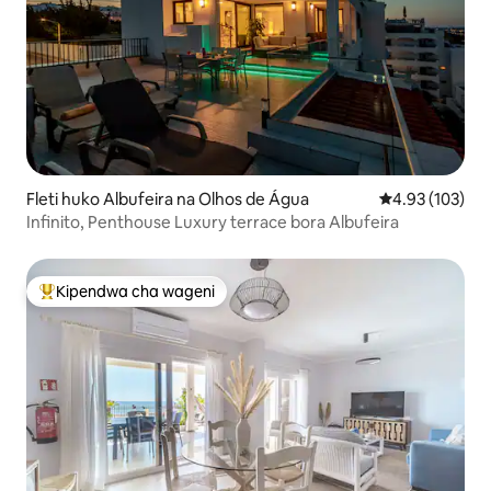
Fleti huko Albufeira na Olhos de Água
Ukadiriaji wa w
4.93 (103)
Infinito, Penthouse Luxury terrace bora Albufeira
Kipendwa cha wageni
Kipendwa maarufu cha wageni