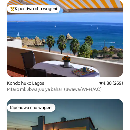
Kipendwa cha wageni
Kipendwa maarufu cha wageni
Kondo huko Lagos
Ukadiriaji wa wa
4.88 (269)
Mtaro mkubwa juu ya bahari (Bwawa/WI-FI/AC)
Kipendwa cha wageni
Kipendwa cha wageni