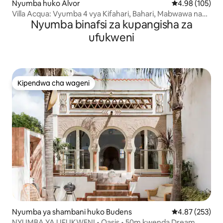
Nyumba huko Alvor
Ukadiriaji wa w
4.98 (105)
Villa Acqua: Vyumba 4 vya Kifahari, Bahari, Mabwawa na
Nyumba binafsi za kupangisha za
Tenisi
ufukweni
Kipendwa cha wageni
Kipendwa cha wageni
Nyumba ya shambani huko Budens
Ukadiriaji wa w
4.87 (253)
NYUMBA YA UFUKWENI • Oasis • 50m kwenda Dream