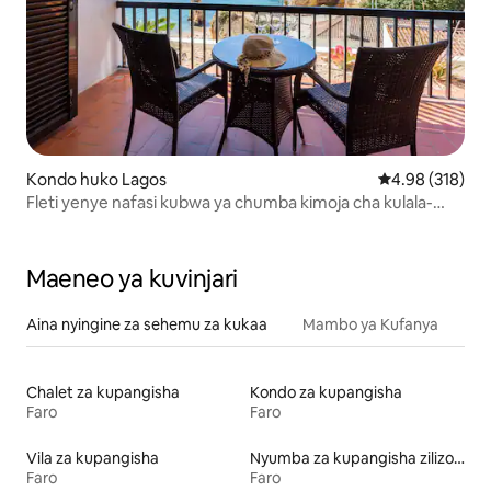
Kondo huko Lagos
Ukadiriaji wa w
4.98 (318)
Fleti yenye nafasi kubwa ya chumba kimoja cha kulala-
Amazing ocean view
Maeneo ya kuvinjari
Aina nyingine za sehemu za kukaa
Mambo ya Kufanya
Chalet za kupangisha
Kondo za kupangisha
Faro
Faro
Vila za kupangisha
Nyumba za kupangisha zilizo na beseni la maji moto
Faro
Faro