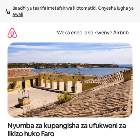
Ruka
Baadhi ya taarifa imetafsiriwa kiotomatiki. 
Onyesha lugha ya 
kwenda
awali
kwenye
maudhui
Weka eneo lako kwenye Airbnb
Nyumba za kupangisha za ufukweni za
likizo huko Faro