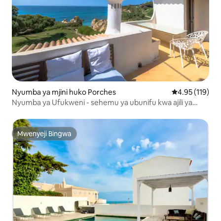
Nyumba ya mjini huko Porches
Ukadiriaji wa w
4.95 (119)
Nyumba ya Ufukweni - sehemu ya ubunifu kwa ajili ya
watu wabunifu
Mwenyeji Bingwa
Mwenyeji Bingwa