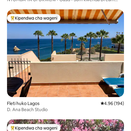
Beach
Kipendwa cha wageni
Kipendwa maarufu cha wageni
Fleti huko Lagos
Ukadiriaji wa w
4.96 (194)
D. Ana Beach Studio
Kipendwa cha wageni
Kipendwa maarufu cha wageni