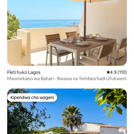
Fleti huko Lagos
Ukadiriaji wa 
4.9 (110)
Mwonekano wa Bahari - Bwawa na Tembea hadi Ufukweni
Kipendwa cha wageni
Kipendwa cha wageni