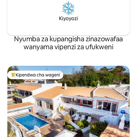
Kiyoyozi
Nyumba za kupangisha zinazowafaa
wanyama vipenzi za ufukweni
Kipendwa cha wageni
Kipendwa maarufu cha wageni