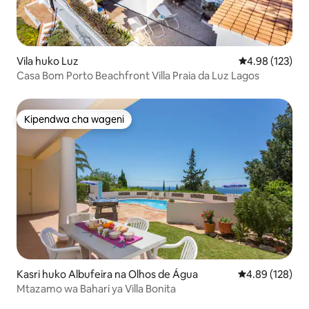
Vila huko Luz
Ukadiriaji wa w
4.98 (123)
Casa Bom Porto Beachfront Villa Praia da Luz Lagos
Kipendwa cha wageni
Kipendwa cha wageni
Kasri huko Albufeira na Olhos de Água
Ukadiriaji wa w
4.89 (128)
Mtazamo wa Bahari ya Villa Bonita