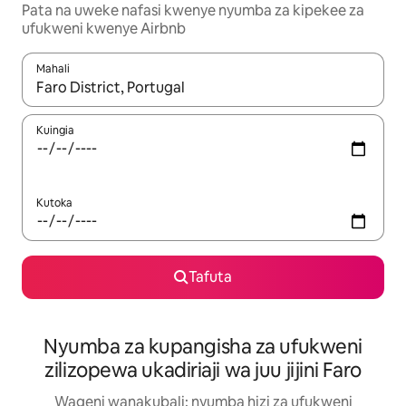
Pata na uweke nafasi kwenye nyumba za kipekee za
ufukweni kwenye Airbnb
Mahali
Wakati matokeo yanapatikana, vinjari kwa kutumia vitufe vya v
Kuingia
Kutoka
Tafuta
Nyumba za kupangisha za ufukweni
zilizopewa ukadiriaji wa juu jijini Faro
Wageni wanakubali: nyumba hizi za ufukweni