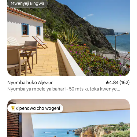
Mwenyeji Bingwa
Mwenyeji Bingwa
Nyumba huko Aljezur
Ukadiriaji wa w
4.84 (162)
Nyumba ya mbele ya bahari - 50 mts kutoka kwenye
mchanga wa Arrifana
Kipendwa cha wageni
Kipendwa maarufu cha wageni