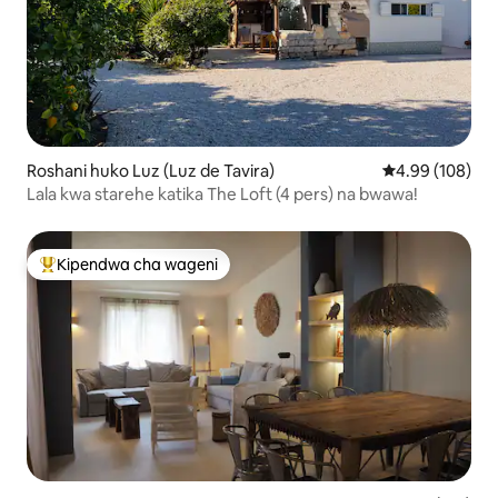
Roshani huko Luz (Luz de Tavira)
Ukadiriaji wa w
4.99 (108)
Lala kwa starehe katika The Loft (4 pers) na bwawa!
Kipendwa cha wageni
Kipendwa maarufu cha wageni