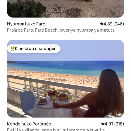
Nyumba huko Faro
Ukadiriaji wa wa
4.89 (246)
Praia de Faro, Faro Beach, kwenye nyumba ya matuta
Kipendwa cha wageni
Kipendwa maarufu cha wageni
Kondo huko Portimão
Ukadiriaji wa w
4.97 (218)
Fleti 1 ya kitanda, eneo kuu, mtazamo wa kuvutia