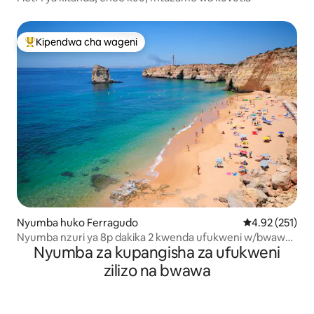
Kipendwa cha wageni
Kipendwa maarufu cha wageni
Nyumba huko Ferragudo
Ukadiriaji wa w
4.92 (251)
Nyumba nzuri ya 8p dakika 2 kwenda ufukweni w/bwawa
Nyumba za kupangisha za ufukweni
lenye joto
zilizo na bwawa