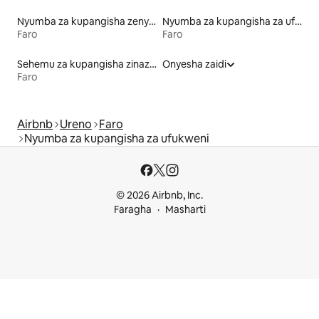
Nyumba za kupangisha zenye kiamsha kinywa
Nyumba za kupangisha za ufukweni
Faro
Faro
Sehemu za kupangisha zinazowafaa wanyama vipenzi
Onyesha zaidi
Faro
Airbnb
Ureno
Faro
Nyumba za kupangisha za ufukweni
© 2026 Airbnb, Inc.
Faragha
Masharti