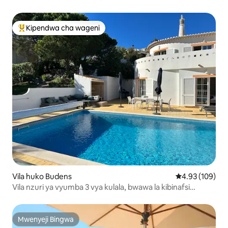
Kipendwa cha wageni
Kipendwa maarufu cha wageni
Vila huko Budens
Ukadiriaji wa w
4.93 (109)
Vila nzuri ya vyumba 3 vya kulala, bwawa la kibinafsi
kwenye uwanja wa gofu
Mwenyeji Bingwa
Mwenyeji Bingwa