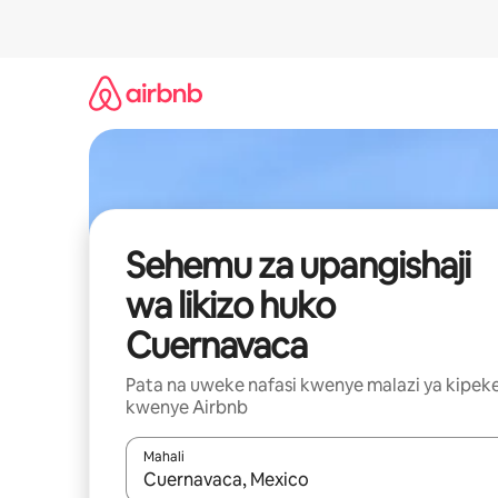
Ruka
kwenda
kwenye
maudhui
Sehemu za upangishaji
wa likizo huko
Cuernavaca
Pata na uweke nafasi kwenye malazi ya kipek
kwenye Airbnb
Mahali
Wakati matokeo yanapatikana, vinjari kwa kutumia