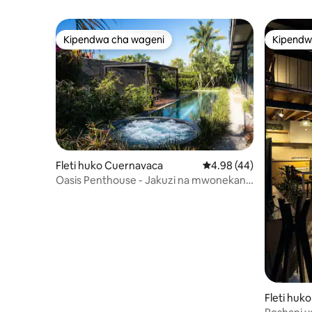
Kipendwa cha wageni
Kipendw
Kipendwa cha wageni
Kipendw
Fleti huko Cuernavaca
Ukadiriaji wa wastani w
4.98 (44)
Oasis Penthouse - Jakuzi na mwonekano
wa Popo
Fleti huk