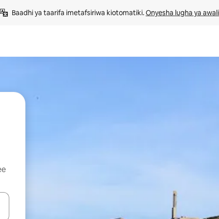
Baadhi ya taarifa imetafsiriwa kiotomatiki. 
Onyesha lugha ya awali
ee
 vitufe vya vishale vya juu na chini au uchunguze kwa kugusa au kute