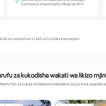
Cuernavaca zinajumuisha ufikiaji wa Wi-Fi
riaji wa wastani wa 4.7 kati ya 5 kutoka kwa wageni
fu za kukodisha wakati wa likizo mji
hemu hizi za kukaa zimepewa makadirio ya juu kwa upande wa m