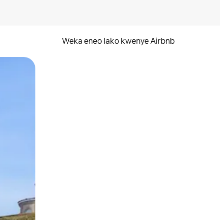
Weka eneo lako kwenye Airbnb
lezesha kidole kwenye ishara.