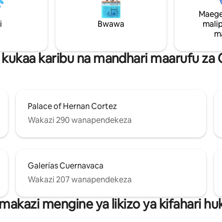
unaweza kufurahia nguvu yake
jira ya Kuchipua ya Milele. 🌸🌿
kipekee.
Maege
i
Bwawa
mali
m
kukaa karibu na mandhari maarufu za
Palace of Hernan Cortez
Wakazi 290 wanapendekeza
Galerías Cuernavaca
Wakazi 207 wanapendekeza
makazi mengine ya likizo ya kifahari 