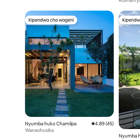
Roshani y
na nyota
Kipendwa cha wageni
Kipendw
Kipendwa cha wageni
Kipendw
Nyumba huko Chamilpa
Ukadiriaji wa wastani w
4.89 (45)
Wanaohusika
Nyumba h