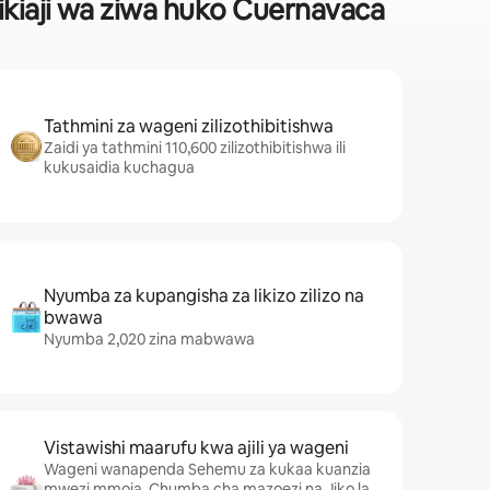
ikiaji wa ziwa huko Cuernavaca
Tathmini za wageni zilizothibitishwa
Zaidi ya tathmini 110,600 zilizothibitishwa ili
kukusaidia kuchagua
Nyumba za kupangisha za likizo zilizo na
bwawa
Nyumba 2,020 zina mabwawa
Vistawishi maarufu kwa ajili ya wageni
Wageni wanapenda Sehemu za kukaa kuanzia
mwezi mmoja, Chumba cha mazoezi na Jiko la