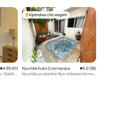
Kipendwa cha wageni
Kipendwa maarufu cha wageni
Ukadiriaji wa wastani wa 4.95 kati ya 5, tathmini 41
4.95 (41)
Nyumba huko Cuernavaca
Ukadiriaji wa wastani 
5.0 (38)
a • Dakika
Nyumba ya starehe iliyo na beseni la maji
moto
mini 8