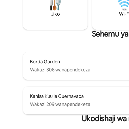
Jiji la Ma
katikati ya mji. Inafaa sana kwa wikendi
ndefu na likizo. Nyumba imezungushiwa
Jiko
Wi-F
uzio. Mboga hutofautiana.
Sehemu ya 
Borda Garden
Wakazi 306 wanapendekeza
Kanisa Kuu la Cuernavaca
Wakazi 209 wanapendekeza
Ukodishaji wa 