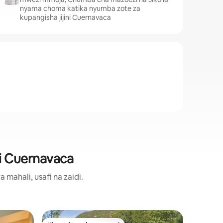
nyama choma katika nyumba zote za
kupangisha jijini Cuernavaca
ni Cuernavaca
ahali, usafi na zaidi.
Kondo h