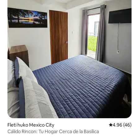
Fleti huko Mexico City
Ukadiriaji wa 
4.96 (46)
Cálido Rincon: Tu Hogar Cerca de la Basilica