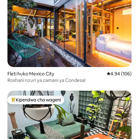
Fleti huko Mexico City
Ukadiriaji wa w
4.94 (106)
Roshani nzuri ya zamani ya Condesa!
Kipendwa cha wageni
Kipendwa maarufu cha wageni