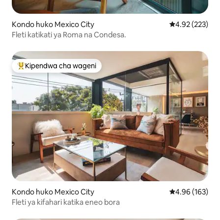
Kondo huko Mexico City
Ukadiriaji wa w
4.92 (223)
Fleti katikati ya Roma na Condesa.
Kipendwa cha wageni
Kipendwa maarufu cha wageni
Kondo huko Mexico City
Ukadiriaji wa w
4.96 (163)
Fleti ya kifahari katika eneo bora