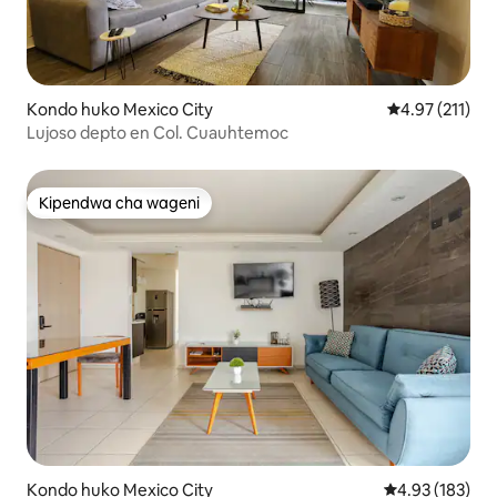
Kondo huko Mexico City
Ukadiriaji wa w
4.97 (211)
Lujoso depto en Col. Cuauhtemoc
Kipendwa cha wageni
Kipendwa cha wageni
Kondo huko Mexico City
Ukadiriaji wa w
4.93 (183)