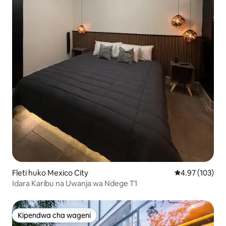
Fleti huko Mexico City
Ukadiriaji wa w
4.97 (103)
Idara Karibu na Uwanja wa Ndege T1
Kipendwa cha wageni
Kipendwa cha wageni