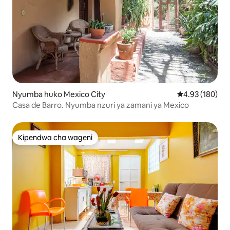
Nyumba huko Mexico City
Ukadiriaji wa w
4.93 (180)
Casa de Barro. Nyumba nzuri ya zamani ya Mexico
Kipendwa cha wageni
Kipendwa cha wageni