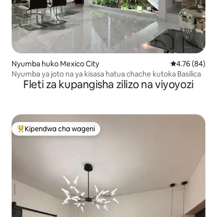
Nyumba huko Mexico City
Ukadiriaji wa 
4.76 (84)
Nyumba ya joto na ya kisasa hatua chache kutoka Basilica
Fleti za kupangisha zilizo na viyoyozi
Kipendwa cha wageni
Kipendwa maarufu cha wageni