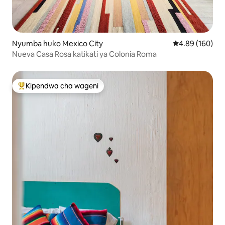
Nyumba huko Mexico City
Ukadiriaji wa w
4.89 (160)
Nueva Casa Rosa katikati ya Colonia Roma
Kipendwa cha wageni
Kipendwa maarufu cha wageni