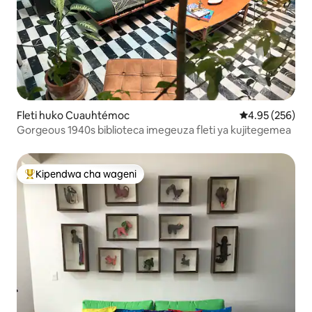
Fleti huko Cuauhtémoc
Ukadiriaji wa w
4.95 (256)
Gorgeous 1940s biblioteca imegeuza fleti ya kujitegemea
Kipendwa cha wageni
Kipendwa maarufu cha wageni