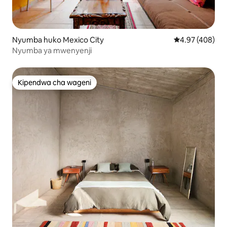
Nyumba huko Mexico City
Ukadiriaji wa w
4.97 (408)
Nyumba ya mwenyenji
Kipendwa cha wageni
Kipendwa cha wageni