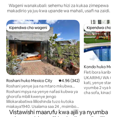
Wageni wanakubali: sehemu hizi za kukaa zimepewa
makadirio ya juu kwa upande wa mahali, usafi na zaidi.
Kipendwa cha wageni
Kipendwa cha wa
Kipendwa cha wageni
Kipendwa cha wa
Kondo huko Mexic
Fleti bora karibu
mtindo wa LaVilla
UKARIMU WA CAMEO Furahia f
Roshani huko Mexico City
Ukadiriaji wa wastani wa 4.96 kat
4.96 (342)
kati, yenye stareh
Roshani yenye jua na mtaro mkubwa
vyumba 2 vya kulal
katika eneo la kihistoria
Roshani mpya na yenye nafasi kubwa ya
cha sofa, kinachof
ghorofa mbili kwenye jengo
makundi madogo. Eneo lake la kimkakat
lililokarabatiwa lililoshinda tuzo kutoka
hufanya iwe rahisi
miakaya1940. Usalama saa 24 , msimbo
Uwanja wa Ndege 
Vistawishi maarufu kwa ajili ya nyumba
binafsi wa kidijitali wa kufikia fleti, Wi-Fi,
dakika 10 Basilika
jiko lenye vifaa kamili, Televisheni mahiri