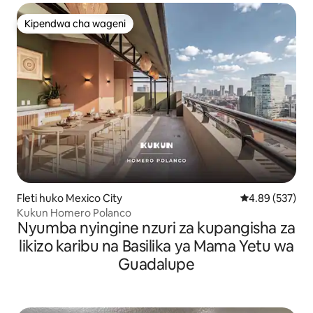
Kipendwa cha wageni
Kipendwa cha wageni
Fleti huko Mexico City
Ukadiriaji wa w
4.89 (537)
Kukun Homero Polanco
Nyumba nyingine nzuri za kupangisha za
likizo karibu na Basilika ya Mama Yetu wa
Guadalupe