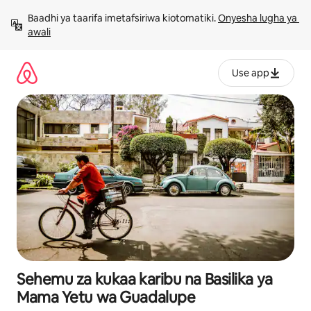
Ruka
Baadhi ya taarifa imetafsiriwa kiotomatiki. 
Onyesha lugha ya 
kwenda
awali
kwenye
maudhui
Use app
Sehemu za kukaa karibu na Basilika ya
Mama Yetu wa Guadalupe