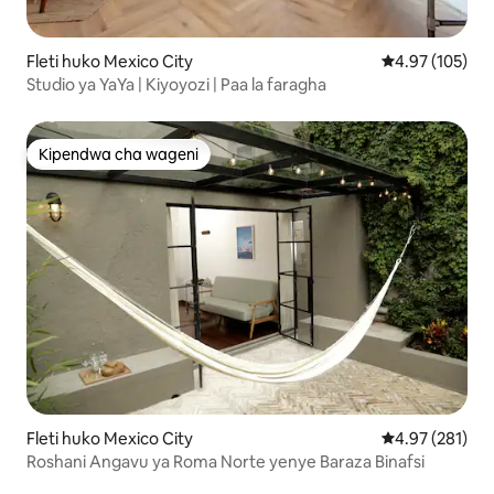
Fleti huko Mexico City
Ukadiriaji wa w
4.97 (105)
Studio ya YaYa | Kiyoyozi | Paa la faragha
Kipendwa cha wageni
Kipendwa cha wageni
Fleti huko Mexico City
Ukadiriaji wa w
4.97 (281)
Roshani Angavu ya Roma Norte yenye Baraza Binafsi