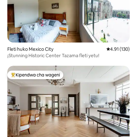
Fleti huko Mexico City
Ukadiriaji wa w
4.91 (130)
¡Stunning Historic Center Tazama fleti yetu!
Kipendwa cha wageni
Kipendwa maarufu cha wageni