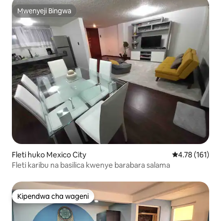
Mwenyeji Bingwa
Mwenyeji Bingwa
Fleti huko Mexico City
Ukadiriaji wa w
4.78 (161)
Fleti karibu na basilica kwenye barabara salama
Kipendwa cha wageni
Kipendwa cha wageni