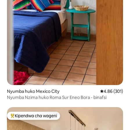
Nyumba huko Mexico City
Ukadiriaji wa w
4.86 (301)
Nyumba Nzima huko Roma Sur Eneo Bora - binafsi
Kipendwa cha wageni
Kipendwa maarufu cha wageni