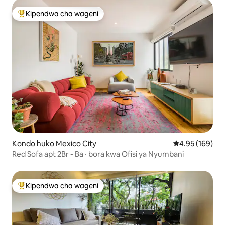
Kipendwa cha wageni
Kipendwa maarufu cha wageni
Kondo huko Mexico City
Ukadiriaji wa w
4.95 (169)
Red Sofa apt 2Br - Ba · bora kwa Ofisi ya Nyumbani
Kipendwa cha wageni
Kipendwa maarufu cha wageni