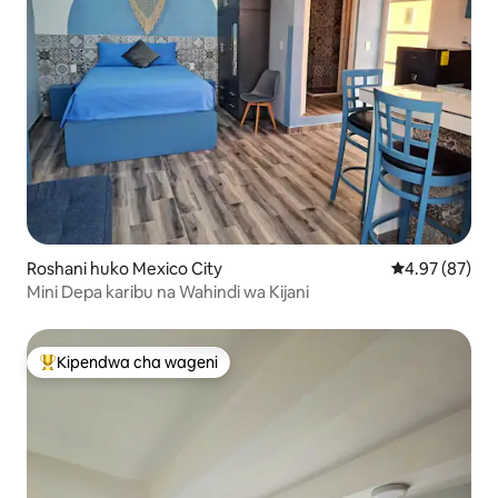
Roshani huko Mexico City
Ukadiriaji wa 
4.97 (87)
Mini Depa karibu na Wahindi wa Kijani
Kipendwa cha wageni
Kipendwa maarufu cha wageni