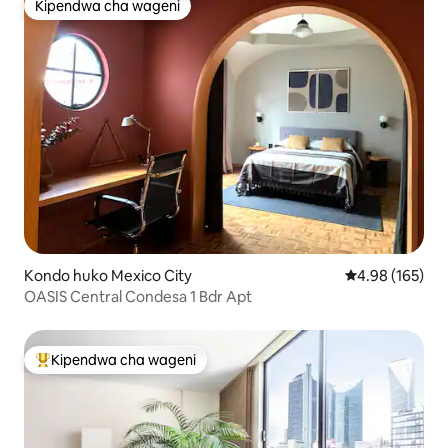
Kipendwa cha wageni
Kipendwa cha wageni
Kondo huko Mexico City
Ukadiriaji wa w
4.98 (165)
OASIS Central Condesa 1 Bdr Apt
Kipendwa cha wageni
Kipendwa maarufu cha wageni