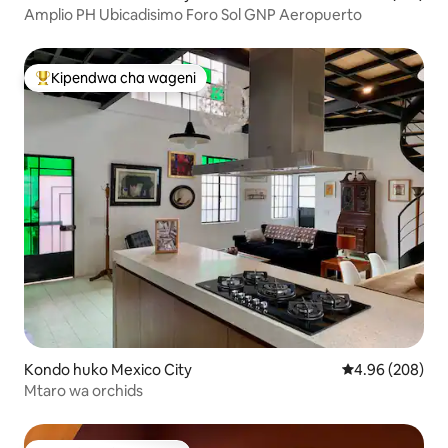
Amplio PH Ubicadisimo Foro Sol GNP Aeropuerto
Kipendwa cha wageni
Kipendwa maarufu cha wageni
Kondo huko Mexico City
Ukadiriaji wa wa
4.96 (208)
Mtaro wa orchids