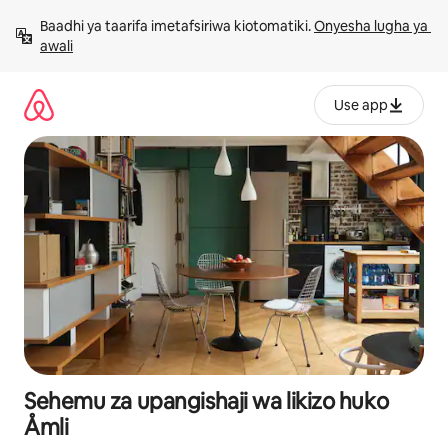
Ruka
Baadhi ya taarifa imetafsiriwa kiotomatiki. 
Onyesha lugha ya 
kwenda
awali
kwenye
maudhui
Use app
Sehemu za upangishaji wa likizo huko
Åmli