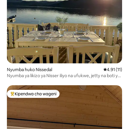
Nyumba huko Nissedal
Ukadiriaji wa
4.91 (11)
Nyumba ya likizo ya Nisser iliyo na ufukwe, jetty na boti ya
kuendesha makasia
Kipendwa cha wageni
Kipendwa maarufu cha wageni