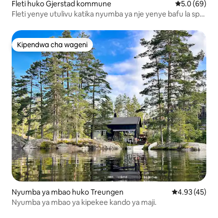
Fleti huko Gjerstad kommune
Ukadiriaji wa
5.0 (69)
Fleti yenye utulivu katika nyumba ya nje yenye bafu la spa
na beseni la kuogea
Kipendwa cha wageni
Kipendwa cha wageni
Nyumba ya mbao huko Treungen
Ukadiriaji wa 
4.93 (45)
Nyumba ya mbao ya kipekee kando ya maji.