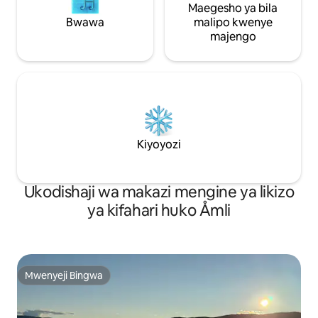
Maegesho ya bila
Bwawa
malipo kwenye
majengo
Kiyoyozi
Ukodishaji wa makazi mengine ya likizo
ya kifahari huko Åmli
Mwenyeji Bingwa
Mwenyeji Bingwa