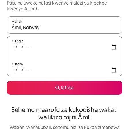
Pata na uweke nafasi kwenye malazi ya kipekee
kwenye Airbnb
Mahali
Wakati matokeo yanapatikana, vinjari kwa kutumia vitufe vya v
Kuingia
Kutoka
Tafuta
Sehemu maarufu za kukodisha wakati
wa likizo mjini Åmli
Wageni wanakubali: sehemu hizi za kukaa zimepewa