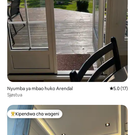
Nyumba ya mbao huko Arendal
Ukadiriaji wa
5.0 (17)
Sjøstua
Kipendwa cha wageni
Kipendwa maarufu cha wageni