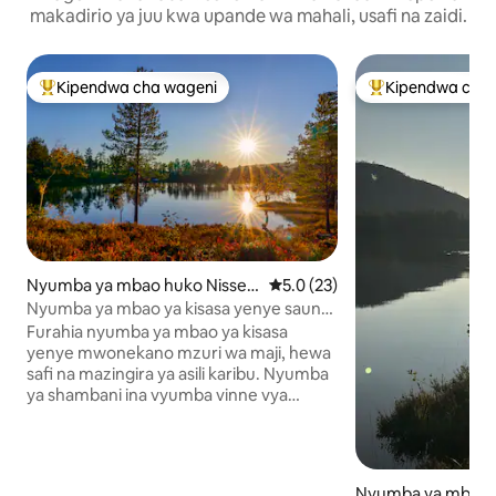
makadirio ya juu kwa upande wa mahali, usafi na zaidi.
Kipendwa cha wageni
Kipendwa cha 
Kipendwa maarufu cha wageni
Kipendwa maaruf
Nyumba ya mbao huko Nissed
Ukadiriaji wa wastani wa 5.0 ka
5.0 (23)
al
Nyumba ya mbao ya kisasa yenye sauna
na mandhari ya kipekee
Furahia nyumba ya mbao ya kisasa
yenye mwonekano mzuri wa maji, hewa
safi na mazingira ya asili karibu. Nyumba
ya shambani ina vyumba vinne vya
kulala, mabafu mawili, sauna, meko na
nafasi kubwa kwa ajili ya familia na
marafiki. Anza siku kwa kahawa kwenye
baraza, chunguza fursa nzuri za
Nyumba ya mbao 