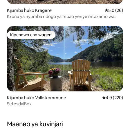
Kijumba huko Kragerø
Ukadiriaji wa
5.0 (26)
Krona ya nyumba ndogo ya mbao yenye mtazamo wa
kupendeza na pwani
Kipendwa cha wageni
Kipendwa cha wageni
Kijumba huko Valle kommune
Ukadiriaji wa 
4.9 (220)
SetesdalBox
Maeneo ya kuvinjari