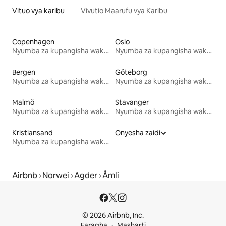
Vituo vya karibu
Vivutio Maarufu vya Karibu
Copenhagen
Oslo
Nyumba za kupangisha wakati wa likizo
Nyumba za kupangisha wakati wa likizo
Bergen
Göteborg
Nyumba za kupangisha wakati wa likizo
Nyumba za kupangisha wakati wa likizo
Malmö
Stavanger
Nyumba za kupangisha wakati wa likizo
Nyumba za kupangisha wakati wa likizo
Kristiansand
Onyesha zaidi
Nyumba za kupangisha wakati wa likizo
Airbnb
Norwei
Agder
Åmli
© 2026 Airbnb, Inc.
Faragha
Masharti