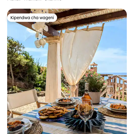
Kipendwa cha wageni
Kipendwa cha wageni