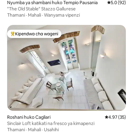
Nyumba ya shambani huko Tempio Pausania
Ukadiriaji wa
5.0 (92)
"The Old Stable" Stazzo Gallurese
Thamani
·
Mahali
·
Wanyama vipenzi
Kipendwa cha wageni
Kipendwa maarufu cha wageni
Roshani huko Cagliari
Ukadiriaji wa 
4.97 (35)
Sinclair Loft katikati na fresco ya kimapenzi
Thamani
·
Mahali
·
Usahihi