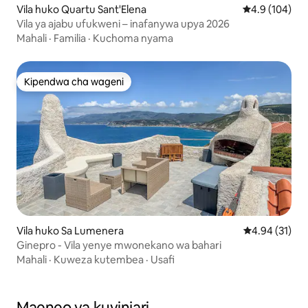
Vila huko Quartu Sant'Elena
Ukadiriaji wa 
4.9 (104)
Vila ya ajabu ufukweni – inafanywa upya 2026
Mahali
·
Familia
·
Kuchoma nyama
Kipendwa cha wageni
Kipendwa cha wageni
Vila huko Sa Lumenera
Ukadiriaji wa 
4.94 (31)
Ginepro - Vila yenye mwonekano wa bahari
Mahali
·
Kuweza kutembea
·
Usafi
Maeneo ya kuvinjari