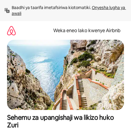
Ruka
Baadhi ya taarifa imetafsiriwa kiotomatiki. 
Onyesha lugha ya 
kwenda
awali
kwenye
maudhui
Weka eneo lako kwenye Airbnb
Sehemu za upangishaji wa likizo huko
Zuri