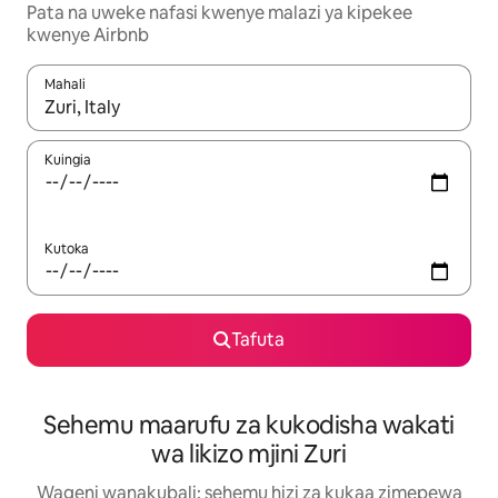
Pata na uweke nafasi kwenye malazi ya kipekee
kwenye Airbnb
Mahali
Wakati matokeo yanapatikana, vinjari kwa kutumia vitufe vya v
Kuingia
Kutoka
Tafuta
Sehemu maarufu za kukodisha wakati
wa likizo mjini Zuri
Wageni wanakubali: sehemu hizi za kukaa zimepewa