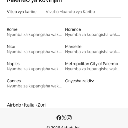
Vituo vya karibu
Vivutio Maarufu vya Karibu
Rome
Florence
Nyumba za kupangisha wakati wa likizo
Nyumba za kupangisha wakati wa likizo
Nice
Marseille
Nyumba za kupangisha wakati wa likizo
Nyumba za kupangisha wakati wa likizo
Naples
Metropolitan City of Palermo
Nyumba za kupangisha wakati wa likizo
Nyumba za kupangisha wakati wa likizo
Cannes
Onyesha zaidi
Nyumba za kupangisha wakati wa likizo
Airbnb
Italia
Zuri
© 2026 Airbnb, Inc.