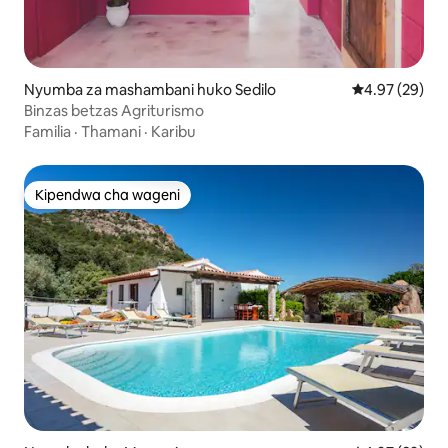
Nyumba za mashambani huko Sedilo
Ukadiriaji wa 
4.97 (29)
Binzas betzas Agriturismo
Familia
·
Thamani
·
Karibu
Kipendwa cha wageni
Kipendwa cha wageni