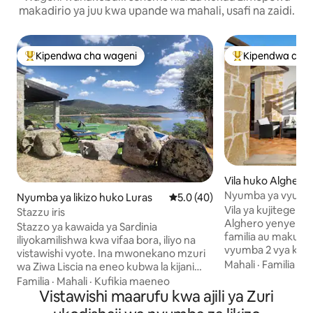
makadirio ya juu kwa upande wa mahali, usafi na zaidi.
Kipendwa cha wageni
Kipendwa cha 
Kipendwa maarufu cha wageni
Kipendwa maaruf
Vila huko Alghero
Nyumba ya vyumba 
Nyumba ya likizo huko Luras
Ukadiriaji wa wastani wa 5.0 ka
5.0 (40)
ya mwonekano wa
Vila ya kujitegem
Stazzu iris
Alghero yenye vit
Stazzo ya kawaida ya Sardinia
familia au makundi
iliyokamilishwa kwa vifaa bora, iliyo na
vyumba 2 vya kula
vistawishi vyote. Ina mwonekano mzuri
chumba cha kulal
Mahali
·
Familia
·
Ki
wa Ziwa Liscia na eneo kubwa la kijani
kufurahia mwonek
kwa ajili ya kupumzika kwa siku kadhaa.
Familia
·
Mahali
·
Kufikia maeneo
jiji na Capo Caccia
Ni bora kwa wale wanaoenda kuvua
Vistawishi maarufu kwa ajili ya Zuri
tu kutoka ufukwen
samaki au kufanya michezo kama vile