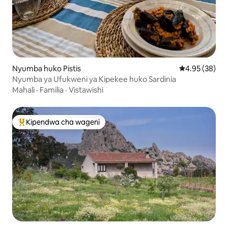
Nyumba huko Pistis
Ukadiriaji wa 
4.95 (38)
Nyumba ya Ufukweni ya Kipekee huko Sardinia
Mahali
·
Familia
·
Vistawishi
Kipendwa cha wageni
Kipendwa maarufu cha wageni