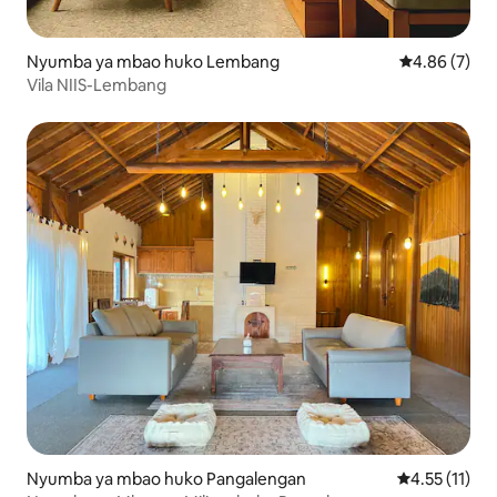
Nyumba ya mbao huko Lembang
Ukadiriaji wa
4.86 (7)
Vila NIIS-Lembang
Nyumba ya mbao huko Pangalengan
Ukadiriaji wa 
4.55 (11)