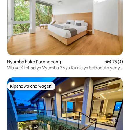
Nyumba huko Parongpong
Ukadiriaji wa
4.75 (4)
Vila ya Kifahari ya Vyumba 3 vya Kulala ya Setraduta yenye
Mwonekano wa Maporomoko ya Maji
Kipendwa cha wageni
Kipendwa cha wageni