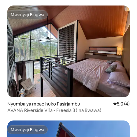
Wanaruhusiwa - Beseni la Kuogea
Mwenyeji Bingwa
Mwenyeji Bingwa
Nyumba ya mbao huko Pasirjambu
Ukadiriaji w
5.0 (4)
AVANA Riverside Villa - Freesia 3 (Ina Bwawa)
Mwenyeji Bingwa
Mwenyeji Bingwa