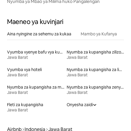
Nyumba ya Mbao ya Milima huko Pangalengan
Maeneo ya kuvinjari
Aina nyingine za sehemu za kukaa
Mambo ya Kufanya
Vyumba vyenye bafu vya kupangisha
Nyumba za kupangisha zilizo na ufikiaji wa ziwa
Jawa Barat
Jawa Barat
Vyumba vya hoteli
Nyumba za kupangisha za likizo
Jawa Barat
Jawa Barat
Nyumba za kupangisha za mviringo
Nyumba za kupangisha zenye Ski-in/ski-out
Jawa Barat
Jawa Barat
Fleti za kupangisha
Onyesha zaidi
Jawa Barat
Airbnb
Indonesia
Jawa Barat