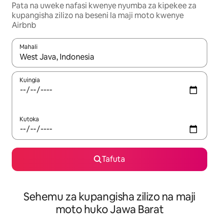
Pata na uweke nafasi kwenye nyumba za kipekee za
kupangisha zilizo na beseni la maji moto kwenye
Airbnb
Mahali
Wakati matokeo yanapatikana, vinjari kwa kutumia vitufe vya v
Kuingia
Kutoka
Tafuta
Sehemu za kupangisha zilizo na maji
moto huko Jawa Barat