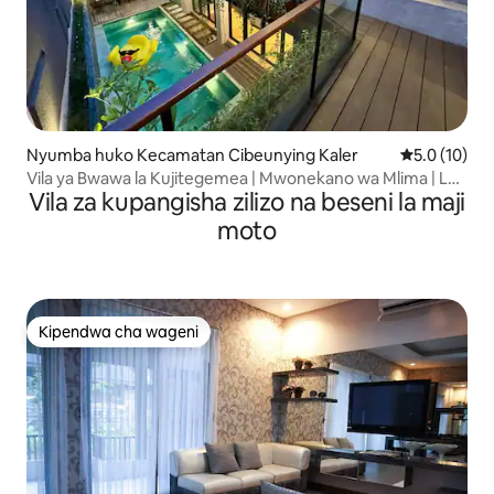
Nyumba huko Kecamatan Cibeunying Kaler
Ukadiriaji wa
5.0 (10)
Vila ya Bwawa la Kujitegemea | Mwonekano wa Mlima | Le
Vila za kupangisha zilizo na beseni la maji
Arumanis
moto
Kipendwa cha wageni
Kipendwa cha wageni