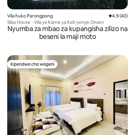
Vila huko Parongpong
Ukadiriaji wa
4.9 (40)
Silas House - Vila ya Karne ya Kati yenye Onsen
Nyumba za mbao za kupangisha zilizo na
beseni la maji moto
Kipendwa cha wageni
Kipendwa cha wageni