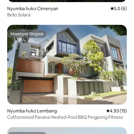
Nyumba huko Cimenyan
Ukadiriaji w
5.0 (6)
Belio Solara
Mwenyeji Bingwa
Mwenyeji Bingwa
Nyumba huko Lembang
Ukadiriaji wa 
4.93 (15)
Cottonwood Pavana Heated-Pool BBQ Pingpong Fitness