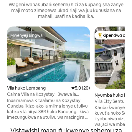
Wageni wanakubali: sehemu hizi za kupangisha zanye
maji moto zimepewa ukadiriaji wa juu kuhusiana na
mahali, usafi na kadhalika.
Mwenyeji Bingwa
Kipendwa cha 
Mwenyeji Bingwa
Kipendwa maaruf
Vila huko Lembang
Ukadiriaji wa wastani wa 5.0 ka
5.0 (20)
Calma Villa na Kozystay | Bwawa la
Nyumba huko Kec
Kuogelea lenye Joto | Bandung
Inasimamiwa Kitaalamu na Kozystay
abakan Madang
Villa Etty Sentul C
Gundua likizo lako la mlima lenye utulivu
Villa Infinity
Karibu kwenye vila
katika vila hii ya 3BR huko Bandung. Ikiwa
kuvutia huko Sentul 
imezungukwa na utulivu wa mazingira ya
iliyobuniwa vizuri
asili, vila hii inachanganya starehe ya
wa jadi wa mbao na
kisasa na haiba ya kijijini, inafaa kwa
Vistawishi maarufu kwenye sehemu za
na hivyo kuunda m