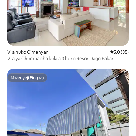
Vila huko Cimenyan
Ukadiriaji wa
5.0 (35)
Vila ya Chumba cha kulala 3 huko Resor Dago Pakar
Bandung
Mwenyeji Bingwa
Mwenyeji Bingwa