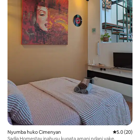
Nyumba huko Cimenyan
Ukadiriaji wa
5.0 (20)
Sadja Homestay inahusu kupata amani ndani yake.