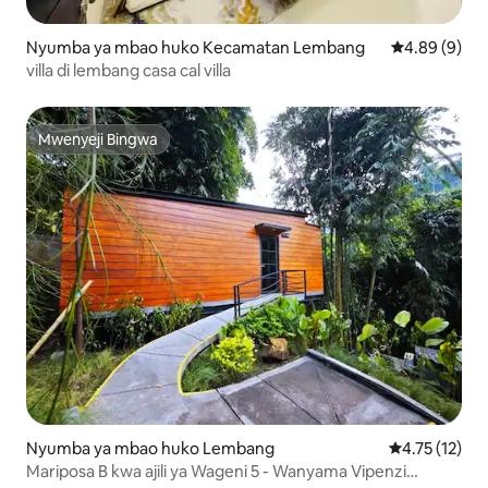
Nyumba ya mbao huko Kecamatan Lembang
Ukadiriaji wa
4.89 (9)
villa di lembang casa cal villa
Mwenyeji Bingwa
Mwenyeji Bingwa
Nyumba ya mbao huko Lembang
Ukadiriaji wa 
4.75 (12)
Mariposa B kwa ajili ya Wageni 5 - Wanyama Vipenzi