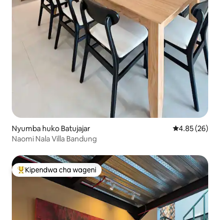
Nyumba huko Batujajar
Ukadiriaji wa 
4.85 (26)
Naomi Nala Villa Bandung
Kipendwa cha wageni
Kipendwa maarufu cha wageni