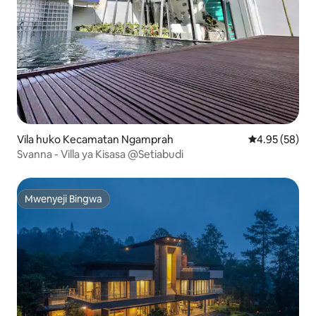
Vila huko Kecamatan Ngamprah
Ukadiriaji wa 
4.95 (58)
Svanna - Villa ya Kisasa @Setiabudi
Mwenyeji Bingwa
Mwenyeji Bingwa