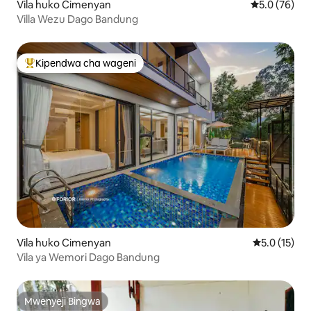
Vila huko Cimenyan
Ukadiriaji wa
5.0 (76)
Villa Wezu Dago Bandung
Kipendwa cha wageni
Kipendwa maarufu cha wageni
Vila huko Cimenyan
Ukadiriaji wa
5.0 (15)
Vila ya Wemori Dago Bandung
Mwenyeji Bingwa
Mwenyeji Bingwa