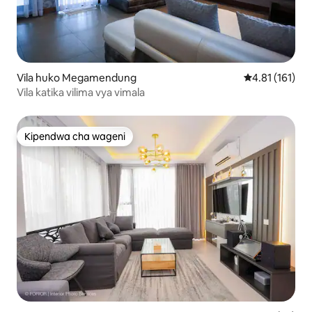
Vila huko Megamendung
Ukadiriaji wa w
4.81 (161)
Vila katika vilima vya vimala
Kipendwa cha wageni
Kipendwa cha wageni