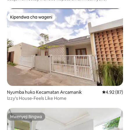
Kipendwa cha wageni
Kipendwa cha wageni
Nyumba huko Kecamatan Arcamanik
Ukadiriaji wa 
4.92 (87)
Izzy's House-Feels Like Home
Mwenyeji Bingwa
Mwenyeji Bingwa