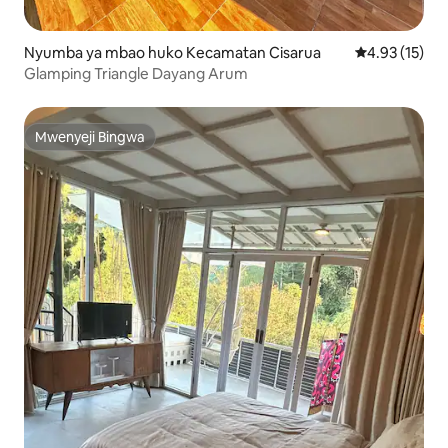
Nyumba ya mbao huko Kecamatan Cisarua
Ukadiriaji wa 
4.93 (15)
Glamping Triangle Dayang Arum
Mwenyeji Bingwa
Mwenyeji Bingwa