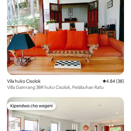
Vila huko Cisolok
Ukadiriaji wa 
4.84 (38)
Villa Gamrang 3BR huko Cisolok, Pelabuhan Ratu
Kipendwa cha wageni
Kipendwa cha wageni