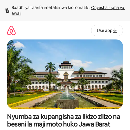
Ruka
Baadhi ya taarifa imetafsiriwa kiotomatiki. 
Onyesha lugha ya 
kwenda
awali
kwenye
maudhui
Use app
Nyumba za kupangisha za likizo zilizo na
beseni la maji moto huko Jawa Barat